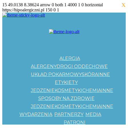
X
15
49.0138
8.38624
arrow
0
both
1
4000
1
0
horizontal
https://hipoalergiczni.pl
150
0
1
ALERGIA
ALERGENY
DROGI ODDECHOWE
UKŁAD POKARMOWY
SKÓRA
INNE
ETYKIETY
JEDZENIE
KOSMETYKI
CHEMIA
INNE
SPOSOBY NA ZDROWIE
JEDZENIE
KOSMETYKI
CHEMIA
INNE
WYDARZENIA
PARTNERZY
MEDIA
PATRONI