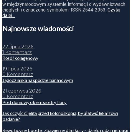
w międzynarodowym systemie informacji o wydawnictwach
ciągłych i oznaczono symbolem: ISSN 2544-2953.
Czytaj
dalej…
Najnowsze wiadomości
22 lipca 2026
1 Komentarz
Rosół kolagenowy
19 lipca 2026
0 Komentarz
Jagodzianka na spodzie bananowym
21 czerwca 2026
0 Komentarz
Post domowy okiem siostry Ilony
Jak oczyścić jelita przed kolonoskopią, by ułatwić lekarzowi
badanie?
Rewolucyjny booster zbawienny dla skóry – dzieło rodzinnej pasji