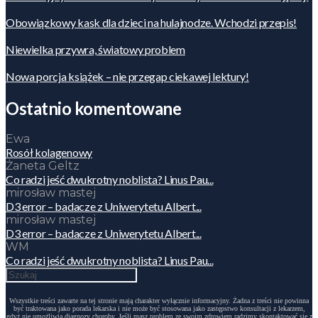
Obowiązkowy kask dla dzieci na hulajnodze. Wchodzi przepis!
Niewielka przywra, światowy problem
Nowa porcja książek – nie przegap ciekawej lektury!
Ostatnio komentowane
Ewa
Rosół kolagenowy
Żaneta Geltz
Co radzi jeść dwukrotny noblista? Linus Pau...
mirosław mastej
D3 error – badacze z Uniwerytetu Albert...
mirosław mastej
D3 error – badacze z Uniwerytetu Albert...
WM
Co radzi jeść dwukrotny noblista? Linus Pau...
Wszystkie treści zawarte na tej stronie mają charakter wyłącznie informacyjny. Żadna z treści nie powinna
być traktowana jako porada lekarska i nie może być stosowana jako zastępstwo konsultacji z lekarzem,
gdyż nie umożliwia diagnozy choroby. Jeśli masz problem ze swoim zdrowiem radzimy skontaktować się z