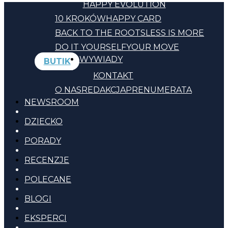
HAPPY EVOLUTION
10 KROKÓW
HAPPY CARD
BACK TO THE ROOTS
LESS IS MORE
DO IT YOURSELF
YOUR MOVE
WYWIADY
BUTIK
KONTAKT
O NAS
REDAKCJA
PRENUMERATA
NEWSROOM
DZIECKO
PORADY
RECENZJE
POLECANE
BLOGI
EKSPERCI