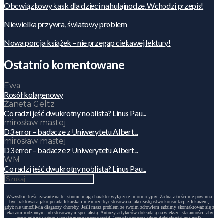
Obowiązkowy kask dla dzieci na hulajnodze. Wchodzi przepis!
Niewielka przywra, światowy problem
Nowa porcja książek – nie przegap ciekawej lektury!
Ostatnio komentowane
Ewa
Rosół kolagenowy
Żaneta Geltz
Co radzi jeść dwukrotny noblista? Linus Pau...
mirosław mastej
D3 error – badacze z Uniwerytetu Albert...
mirosław mastej
D3 error – badacze z Uniwerytetu Albert...
WM
Co radzi jeść dwukrotny noblista? Linus Pau...
Wszystkie treści zawarte na tej stronie mają charakter wyłącznie informacyjny. Żadna z treści nie powinna
być traktowana jako porada lekarska i nie może być stosowana jako zastępstwo konsultacji z lekarzem,
gdyż nie umożliwia diagnozy choroby. Jeśli masz problem ze swoim zdrowiem radzimy skontaktować się z
lekarzem rodzinnym lub stosownym specjalistą. Autorzy artykułów dokładają największej staranności, aby
zapewnić najwyższą wartość merytoryczną treści, lecz nie ponoszą odpowiedzialności za wynik