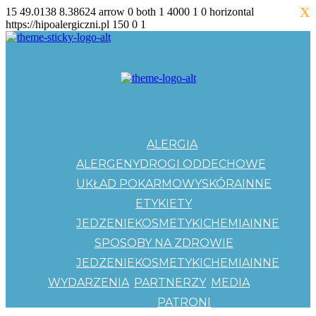
X
15
49.0138
8.38624
arrow
0
both
1
4000
1
0
horizontal
https://hipoalergiczni.pl
150
0
1
ALERGIA
ALERGENY
DROGI ODDECHOWE
UKŁAD POKARMOWY
SKÓRA
INNE
ETYKIETY
JEDZENIE
KOSMETYKI
CHEMIA
INNE
SPOSOBY NA ZDROWIE
JEDZENIE
KOSMETYKI
CHEMIA
INNE
WYDARZENIA
PARTNERZY
MEDIA
PATRONI