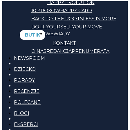
HAPPY EVOLUTION
10 KROKÓW
HAPPY CARD
BACK TO THE ROOTS
LESS IS MORE
DO IT YOURSELF
YOUR MOVE
WYWIADY
BUTIK
KONTAKT
O NAS
REDAKCJA
PRENUMERATA
NEWSROOM
DZIECKO
PORADY
RECENZJE
POLECANE
BLOGI
EKSPERCI