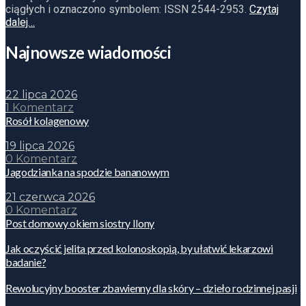
ciągłych i oznaczono symbolem: ISSN 2544-2953.
Czytaj
dalej…
Najnowsze wiadomości
22 lipca 2026
1 Komentarz
Rosół kolagenowy
19 lipca 2026
0 Komentarz
Jagodzianka na spodzie bananowym
21 czerwca 2026
0 Komentarz
Post domowy okiem siostry Ilony
Jak oczyścić jelita przed kolonoskopią, by ułatwić lekarzowi
badanie?
Rewolucyjny booster zbawienny dla skóry – dzieło rodzinnej pasji