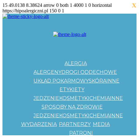
X
15
49.0138
8.38624
arrow
0
both
1
4000
1
0
horizontal
https://hipoalergiczni.pl
150
0
1
ALERGIA
ALERGENY
DROGI ODDECHOWE
UKŁAD POKARMOWY
SKÓRA
INNE
ETYKIETY
JEDZENIE
KOSMETYKI
CHEMIA
INNE
SPOSOBY NA ZDROWIE
JEDZENIE
KOSMETYKI
CHEMIA
INNE
WYDARZENIA
PARTNERZY
MEDIA
PATRONI