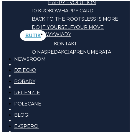
HAPPY EVOLUTION
10 KROKÓW
HAPPY CARD
BACK TO THE ROOTS
LESS IS MORE
DO IT YOURSELF
YOUR MOVE
WYWIADY
BUTIK
KONTAKT
O NAS
REDAKCJA
PRENUMERATA
NEWSROOM
DZIECKO
PORADY
RECENZJE
POLECANE
BLOGI
EKSPERCI