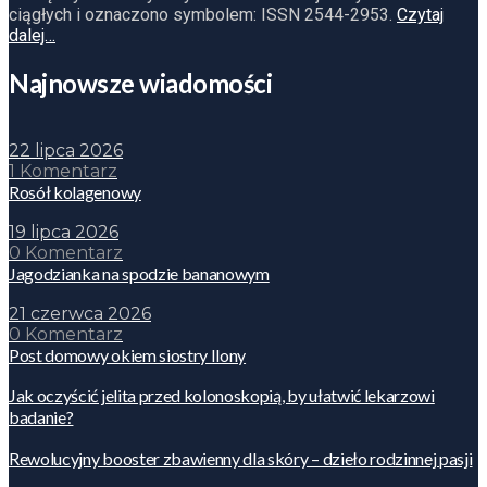
ciągłych i oznaczono symbolem: ISSN 2544-2953.
Czytaj
dalej…
Najnowsze wiadomości
22 lipca 2026
1 Komentarz
Rosół kolagenowy
19 lipca 2026
0 Komentarz
Jagodzianka na spodzie bananowym
21 czerwca 2026
0 Komentarz
Post domowy okiem siostry Ilony
Jak oczyścić jelita przed kolonoskopią, by ułatwić lekarzowi
badanie?
Rewolucyjny booster zbawienny dla skóry – dzieło rodzinnej pasji