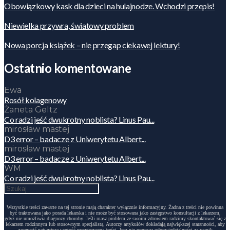
Obowiązkowy kask dla dzieci na hulajnodze. Wchodzi przepis!
Niewielka przywra, światowy problem
Nowa porcja książek – nie przegap ciekawej lektury!
Ostatnio komentowane
Ewa
Rosół kolagenowy
Żaneta Geltz
Co radzi jeść dwukrotny noblista? Linus Pau...
mirosław mastej
D3 error – badacze z Uniwerytetu Albert...
mirosław mastej
D3 error – badacze z Uniwerytetu Albert...
WM
Co radzi jeść dwukrotny noblista? Linus Pau...
Wszystkie treści zawarte na tej stronie mają charakter wyłącznie informacyjny. Żadna z treści nie powinna
być traktowana jako porada lekarska i nie może być stosowana jako zastępstwo konsultacji z lekarzem,
gdyż nie umożliwia diagnozy choroby. Jeśli masz problem ze swoim zdrowiem radzimy skontaktować się z
lekarzem rodzinnym lub stosownym specjalistą. Autorzy artykułów dokładają największej staranności, aby
zapewnić najwyższą wartość merytoryczną treści, lecz nie ponoszą odpowiedzialności za wynik