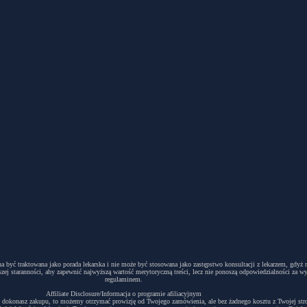
winna być traktowana jako porada lekarska i nie może być stosowana jako zastępstwo konsultacji z lekarzem, g
ej staranności, aby zapewnić najwyższą wartość merytoryczną treści, lecz nie ponoszą odpowiedzialności za w
regulaminem.
Affiliate Disclosure/Informacja o programie afiliacyjnym
acyjny i dokonasz zakupu, to możemy otrzymać prowizję od Twojego zamówienia, ale bez żadnego kosztu z Twojej s