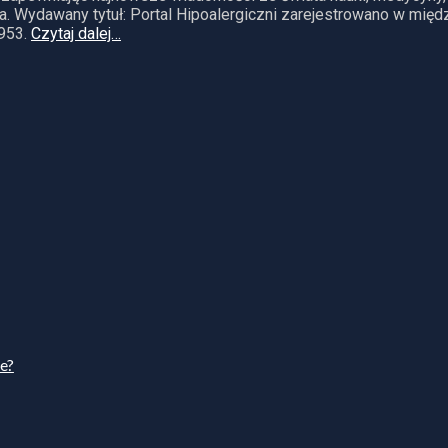
. Wydawany tytuł: Portal Hipoalergiczni zarejestrowano w mię
953.
Czytaj dalej…
ie?