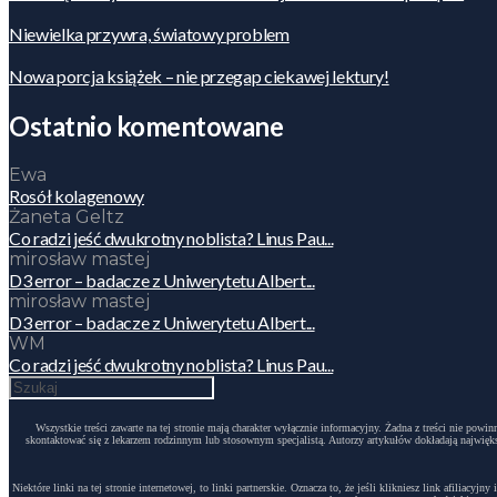
Niewielka przywra, światowy problem
Nowa porcja książek – nie przegap ciekawej lektury!
Ostatnio komentowane
Ewa
Rosół kolagenowy
Żaneta Geltz
Co radzi jeść dwukrotny noblista? Linus Pau...
mirosław mastej
D3 error – badacze z Uniwerytetu Albert...
mirosław mastej
D3 error – badacze z Uniwerytetu Albert...
WM
Co radzi jeść dwukrotny noblista? Linus Pau...
Wszystkie treści zawarte na tej stronie mają charakter wyłącznie informacyjny. Żadna z treści nie po
skontaktować się z lekarzem rodzinnym lub stosownym specjalistą. Autorzy artykułów dokładają największ
Niektóre linki na tej stronie internetowej, to linki partnerskie. Oznacza to, że jeśli klikniesz link afili