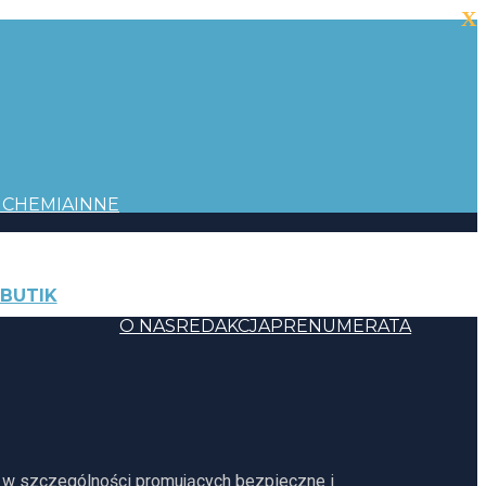
X
I
CHEMIA
INNE
BUTIK
KONTAKT
O NAS
REDAKCJA
PRENUMERATA
, w szczególności promujących bezpieczne i