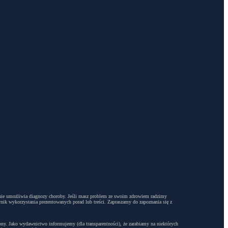
dyż nie umożliwia diagnozy choroby. Jeśli masz problem ze swoim zdrowiem radzimy
ynik wykorzystania prezentowanych porad lub treści. Zapraszamy do zapoznania się z
trony. Jako wydawnictwo informujemy (dla transparentności), że zarabiamy na niektórych