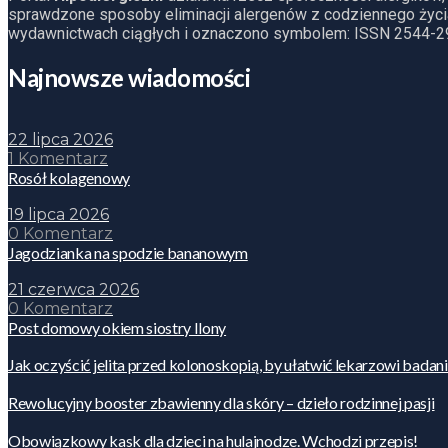
sprawdzone sposoby eliminacji alergenów z codziennego życia
wydawnictwach ciągłych i oznaczono symbolem: ISSN 2544-2
Najnowsze wiadomości
22 lipca 2026
1 Komentarz
Rosół kolagenowy
19 lipca 2026
0 Komentarz
Jagodzianka na spodzie bananowym
21 czerwca 2026
0 Komentarz
Post domowy okiem siostry Ilony
Jak oczyścić jelita przed kolonoskopią, by ułatwić lekarzowi badan
Rewolucyjny booster zbawienny dla skóry – dzieło rodzinnej pasji
Obowiązkowy kask dla dzieci na hulajnodze. Wchodzi przepis!