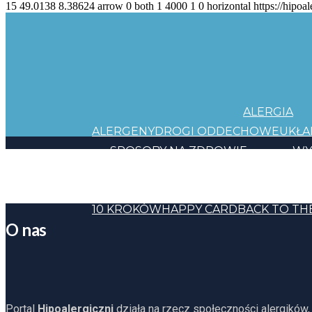
15
49.0138
8.38624
arrow
0
both
1
4000
1
0
horizontal
https://hipoal
ALERGIA
ALERGENY
DROGI ODDECHOWE
UKŁ
SPOSOBY NA ZDROWIE
WY
JEDZENIE
KOSMETYKI
CHEMIA
INNE
HAPP
10 KROKÓW
HAPPY CARD
BACK TO TH
O nas
Portal
Hipoalergiczni
działa na rzecz społeczności alergików