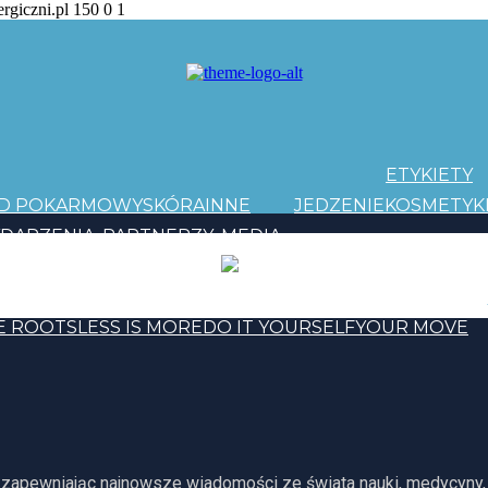
ergiczni.pl
150
0
1
ETYKIETY
AD POKARMOWY
SKÓRA
INNE
JEDZENIE
KOSMETYK
DARZENIA
PARTNERZY
MEDIA
PATRONI
Y EVOLUTION
E ROOTS
LESS IS MORE
DO IT YOURSELF
YOUR MOVE
, zapewniając najnowsze wiadomości ze świata nauki, medycyny