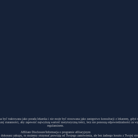
winna być traktowana jako porada lekarska i nie może być stosowana jako zastępstwo konsultacji z lekarzem, g
ej staranności, aby zapewnić najwyższą wartość merytoryczną treści, lecz nie ponoszą odpowiedzialności za w
regulaminem.
Affiliate Disclosure/Informacja o programie afiliacyjnym
acyjny i dokonasz zakupu, to możemy otrzymać prowizję od Twojego zamówienia, ale bez żadnego kosztu z Twojej s