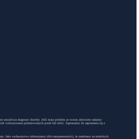
dyż nie umożliwia diagnozy choroby. Jeśli masz problem ze swoim zdrowiem radzimy
ynik wykorzystania prezentowanych porad lub treści. Zapraszamy do zapoznania się z
trony. Jako wydawnictwo informujemy (dla transparentności), że zarabiamy na niektórych