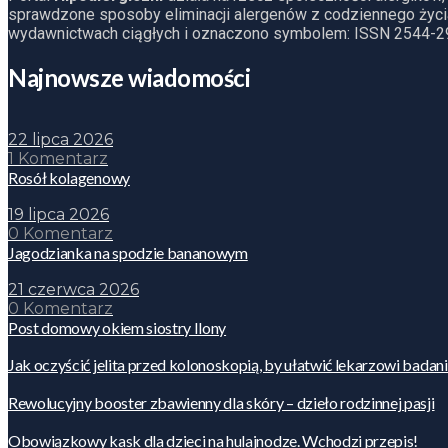
sprawdzone sposoby eliminacji alergenów z codziennego życia
wydawnictwach ciągłych i oznaczono symbolem: ISSN 2544-2
Najnowsze wiadomości
22 lipca 2026
1 Komentarz
Rosół kolagenowy
19 lipca 2026
0 Komentarz
Jagodzianka na spodzie bananowym
21 czerwca 2026
0 Komentarz
Post domowy okiem siostry Ilony
Jak oczyścić jelita przed kolonoskopią, by ułatwić lekarzowi badan
Rewolucyjny booster zbawienny dla skóry – dzieło rodzinnej pasji
Obowiązkowy kask dla dzieci na hulajnodze. Wchodzi przepis!