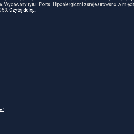
. Wydawany tytuł: Portal Hipoalergiczni zarejestrowano w mię
953.
Czytaj dalej…
ie?