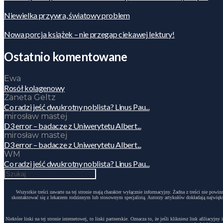
Niewielka przywra, światowy problem
Nowa porcja książek – nie przegap ciekawej lektury!
Ostatnio komentowane
Ewa
Rosół kolagenowy
Żaneta Geltz
Co radzi jeść dwukrotny noblista? Linus Pau...
mirosław mastej
D3 error – badacze z Uniwerytetu Albert...
mirosław mastej
D3 error – badacze z Uniwerytetu Albert...
WM
Co radzi jeść dwukrotny noblista? Linus Pau...
Wszystkie treści zawarte na tej stronie mają charakter wyłącznie informacyjny. Żadna z treści nie po
skontaktować się z lekarzem rodzinnym lub stosownym specjalistą. Autorzy artykułów dokładają największ
Niektóre linki na tej stronie internetowej, to linki partnerskie. Oznacza to, że jeśli klikniesz link afili