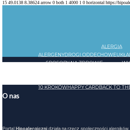
15
49.0138
8.38624
arrow
0
both
1
4000
1
0
horizontal
https://hipoal
ALERGIA
ALERGENY
DROGI ODDECHOWE
UKŁ
SPOSOBY NA ZDROWIE
WY
JEDZENIE
KOSMETYKI
CHEMIA
INNE
HAPP
10 KROKÓW
HAPPY CARD
BACK TO TH
O nas
Portal
Hipoalergiczni
działa na rzecz społeczności alergików