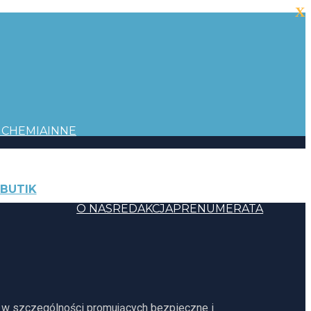
X
I
CHEMIA
INNE
BUTIK
KONTAKT
O NAS
REDAKCJA
PRENUMERATA
, w szczególności promujących bezpieczne i