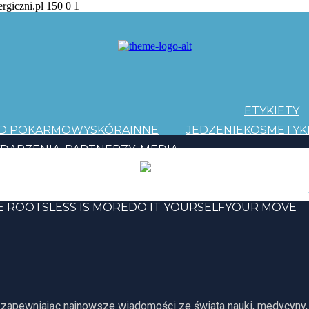
ergiczni.pl
150
0
1
ETYKIETY
AD POKARMOWY
SKÓRA
INNE
JEDZENIE
KOSMETYK
DARZENIA
PARTNERZY
MEDIA
PATRONI
Y EVOLUTION
E ROOTS
LESS IS MORE
DO IT YOURSELF
YOUR MOVE
, zapewniając najnowsze wiadomości ze świata nauki, medycyny