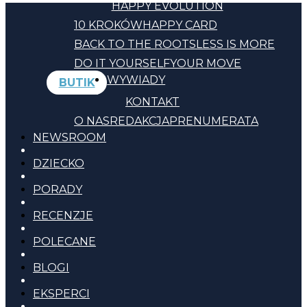
HAPPY EVOLUTION
10 KROKÓW
HAPPY CARD
BACK TO THE ROOTS
LESS IS MORE
DO IT YOURSELF
YOUR MOVE
WYWIADY
BUTIK
KONTAKT
O NAS
REDAKCJA
PRENUMERATA
NEWSROOM
DZIECKO
PORADY
RECENZJE
POLECANE
BLOGI
EKSPERCI