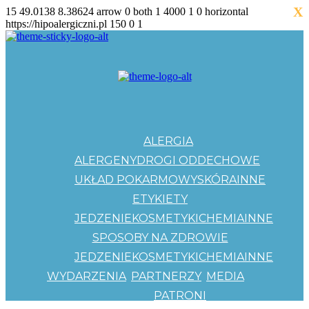
X
15
49.0138
8.38624
arrow
0
both
1
4000
1
0
horizontal
https://hipoalergiczni.pl
150
0
1
ALERGIA
ALERGENY
DROGI ODDECHOWE
UKŁAD POKARMOWY
SKÓRA
INNE
ETYKIETY
JEDZENIE
KOSMETYKI
CHEMIA
INNE
SPOSOBY NA ZDROWIE
JEDZENIE
KOSMETYKI
CHEMIA
INNE
WYDARZENIA
PARTNERZY
MEDIA
PATRONI