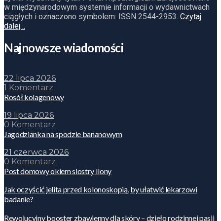
w międzynarodowym systemie informacji o wydawnictwach
ciągłych i oznaczono symbolem: ISSN 2544-2953.
Czytaj
dalej…
Najnowsze wiadomości
22 lipca 2026
1 Komentarz
Rosół kolagenowy
19 lipca 2026
0 Komentarz
Jagodzianka na spodzie bananowym
21 czerwca 2026
0 Komentarz
Post domowy okiem siostry Ilony
Jak oczyścić jelita przed kolonoskopią, by ułatwić lekarzowi
badanie?
Rewolucyjny booster zbawienny dla skóry – dzieło rodzinnej pasji