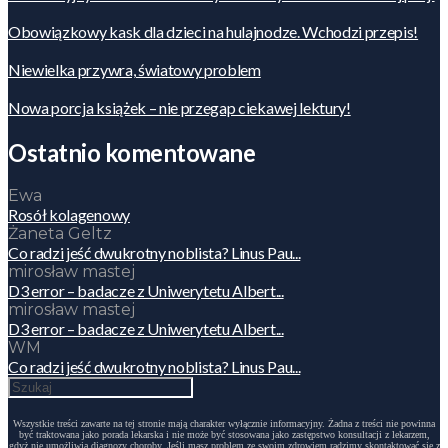
Obowiązkowy kask dla dzieci na hulajnodze. Wchodzi przepis!
Niewielka przywra, światowy problem
Nowa porcja książek – nie przegap ciekawej lektury!
Ostatnio komentowane
Ewa
Rosół kolagenowy
Żaneta Geltz
Co radzi jeść dwukrotny noblista? Linus Pau...
mirosław mastej
D3 error – badacze z Uniwerytetu Albert...
mirosław mastej
D3 error – badacze z Uniwerytetu Albert...
WM
Co radzi jeść dwukrotny noblista? Linus Pau...
Wszystkie treści zawarte na tej stronie mają charakter wyłącznie informacyjny. Żadna z treści nie powinna
być traktowana jako porada lekarska i nie może być stosowana jako zastępstwo konsultacji z lekarzem,
gdyż nie umożliwia diagnozy choroby. Jeśli masz problem ze swoim zdrowiem radzimy skontaktować się z