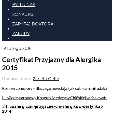
BYLI U NAS
KONKURS
ZAPYTAJ DOKTORA
ZAKUPY
19 lutego 2016
Certyfikat Przyjazny dla Alergika
2015
Dodane przez:
Żaneta Geltz
Rozszerzone pory – dlaczego powstają i jak sobie z nimi radzić?
III Międzynarodowy Kongres Medycyny Chińskiej w Krakowie