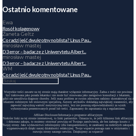
Ostatnio komentowane
Ewa
Rosół kolagenowy
Żaneta Geltz
Co radzi jeść dwukrotny noblista? Linus Pau...
mirosław mastej
D3 error – badacze z Uniwerytetu Albert...
mirosław mastej
D3 error – badacze z Uniwerytetu Albert...
WM
Co radzi jeść dwukrotny noblista? Linus Pau...
Wszystkie treści zawarte na tej stronie mają charakter wyłącznie informacyjny. Żadna z treści nie powinna
być traktowana jako porada lekarska i nie może być stosowana jako zastępstwo konsultacji z lekarzem,
gdyż nie umożliwia diagnozy choroby. Jeśli masz problem ze swoim zdrowiem radzimy skontaktować się z
lekarzem rodzinnym lub stosownym specjalistą. Autorzy artykułów dokładają największej staranności, aby
zapewnić najwyższą wartość merytoryczną treści, lecz nie ponoszą odpowiedzialności za wynik
wykorzystania prezentowanych porad lub treści. Zapraszamy do zapoznania się z regulaminem.
Affiliate Disclosure/Informacja o programie afiliacyjnym
Niektóre linki na tej stronie internetowej, to linki partnerskie. Oznacza to, że jeśli klikniesz link afiliacyjny
i dokonasz zakupu, to możemy otrzymać prowizję od Twojego zamówienia, ale bez żadnego kosztu z
Twojej strony. Jako wydawnictwo informujemy (dla transparentności), że zarabiamy na niektórych zakupach
wygenerowanych dzięki naszej działalności redakcyjnej. Twoje wsparcie pomaga nam w utrzymaniu i
rozwoju strony naszego serwisu. Dziękujemy za wsparcie!