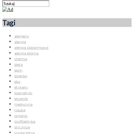
Tagi
alergeny
alergia
alergia pokarmowa
alergia skórna
chemia
dieta
dom
dziecko
eko
etykiety
kosmetyki
leczenie
medycyna
nauka
organic
profilaktyka
styl życia
wydarzenia