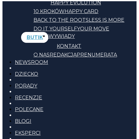
HAPPY EVOLUTION
10 KROKÓW
HAPPY CARD
BACK TO THE ROOTS
LESS IS MORE
DO IT YOURSELF
YOUR MOVE
WYWIADY
BUTIK
KONTAKT
O NAS
REDAKCJA
PRENUMERATA
NEWSROOM
DZIECKO
PORADY
RECENZJE
POLECANE
BLOGI
EKSPERCI