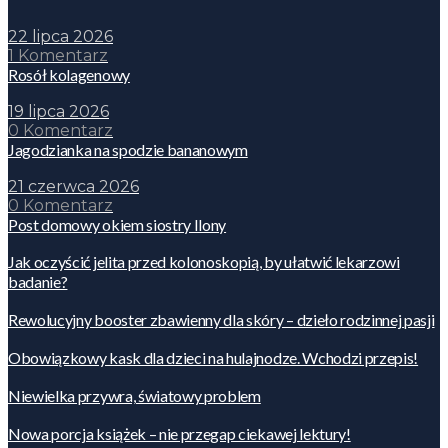
22 lipca 2026
1 Komentarz
Rosół kolagenowy
19 lipca 2026
0 Komentarz
Jagodzianka na spodzie bananowym
21 czerwca 2026
0 Komentarz
Post domowy okiem siostry Ilony
Jak oczyścić jelita przed kolonoskopią, by ułatwić lekarzowi
badanie?
Rewolucyjny booster zbawienny dla skóry – dzieło rodzinnej pasji
Obowiązkowy kask dla dzieci na hulajnodze. Wchodzi przepis!
Niewielka przywra, światowy problem
Nowa porcja książek – nie przegap ciekawej lektury!