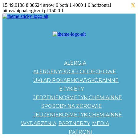
X
15
49.0138
8.38624
arrow
0
both
1
4000
1
0
horizontal
https://hipoalergiczni.pl
150
0
1
ALERGIA
ALERGENY
DROGI ODDECHOWE
UKŁAD POKARMOWY
SKÓRA
INNE
ETYKIETY
JEDZENIE
KOSMETYKI
CHEMIA
INNE
SPOSOBY NA ZDROWIE
JEDZENIE
KOSMETYKI
CHEMIA
INNE
WYDARZENIA
PARTNERZY
MEDIA
PATRONI