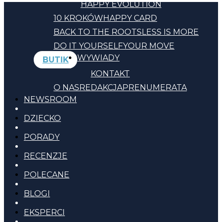
HAPPY EVOLUTION
10 KROKÓW
HAPPY CARD
BACK TO THE ROOTS
LESS IS MORE
DO IT YOURSELF
YOUR MOVE
WYWIADY
BUTIK
KONTAKT
O NAS
REDAKCJA
PRENUMERATA
NEWSROOM
DZIECKO
PORADY
RECENZJE
POLECANE
BLOGI
EKSPERCI