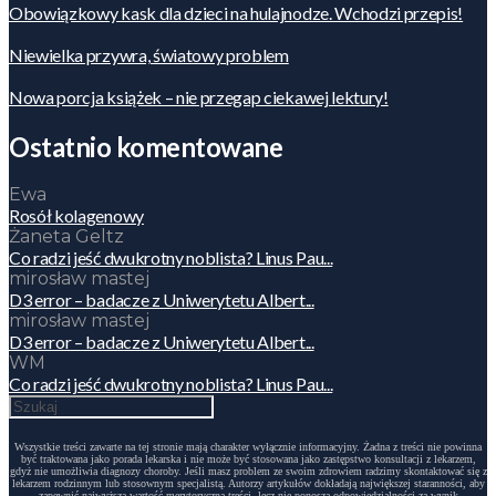
Obowiązkowy kask dla dzieci na hulajnodze. Wchodzi przepis!
Niewielka przywra, światowy problem
Nowa porcja książek – nie przegap ciekawej lektury!
Ostatnio komentowane
Ewa
Rosół kolagenowy
Żaneta Geltz
Co radzi jeść dwukrotny noblista? Linus Pau...
mirosław mastej
D3 error – badacze z Uniwerytetu Albert...
mirosław mastej
D3 error – badacze z Uniwerytetu Albert...
WM
Co radzi jeść dwukrotny noblista? Linus Pau...
Wszystkie treści zawarte na tej stronie mają charakter wyłącznie informacyjny. Żadna z treści nie powinna
być traktowana jako porada lekarska i nie może być stosowana jako zastępstwo konsultacji z lekarzem,
gdyż nie umożliwia diagnozy choroby. Jeśli masz problem ze swoim zdrowiem radzimy skontaktować się z
lekarzem rodzinnym lub stosownym specjalistą. Autorzy artykułów dokładają największej staranności, aby
zapewnić najwyższą wartość merytoryczną treści, lecz nie ponoszą odpowiedzialności za wynik