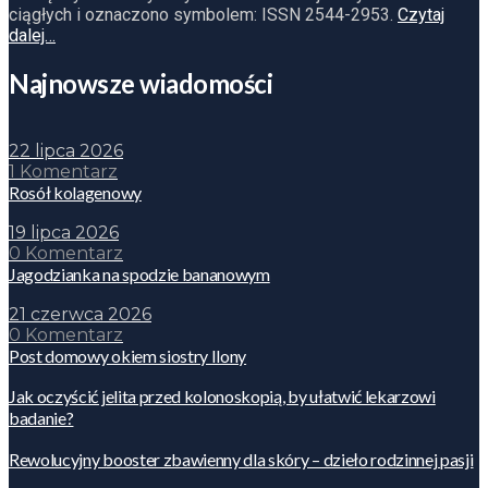
ciągłych i oznaczono symbolem: ISSN 2544-2953.
Czytaj
dalej…
Najnowsze wiadomości
22 lipca 2026
1 Komentarz
Rosół kolagenowy
19 lipca 2026
0 Komentarz
Jagodzianka na spodzie bananowym
21 czerwca 2026
0 Komentarz
Post domowy okiem siostry Ilony
Jak oczyścić jelita przed kolonoskopią, by ułatwić lekarzowi
badanie?
Rewolucyjny booster zbawienny dla skóry – dzieło rodzinnej pasji