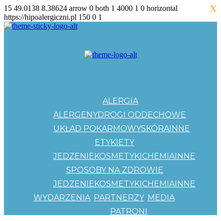
X
15
49.0138
8.38624
arrow
0
both
1
4000
1
0
horizontal
https://hipoalergiczni.pl
150
0
1
ALERGIA
ALERGENY
DROGI ODDECHOWE
UKŁAD POKARMOWY
SKÓRA
INNE
ETYKIETY
JEDZENIE
KOSMETYKI
CHEMIA
INNE
SPOSOBY NA ZDROWIE
JEDZENIE
KOSMETYKI
CHEMIA
INNE
WYDARZENIA
PARTNERZY
MEDIA
PATRONI