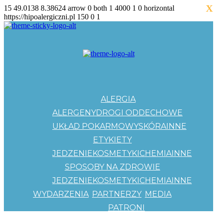
X
15
49.0138
8.38624
arrow
0
both
1
4000
1
0
horizontal
https://hipoalergiczni.pl
150
0
1
ALERGIA
ALERGENY
DROGI ODDECHOWE
UKŁAD POKARMOWY
SKÓRA
INNE
ETYKIETY
JEDZENIE
KOSMETYKI
CHEMIA
INNE
SPOSOBY NA ZDROWIE
JEDZENIE
KOSMETYKI
CHEMIA
INNE
WYDARZENIA
PARTNERZY
MEDIA
PATRONI