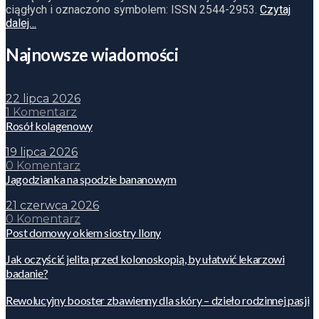
ciągłych i oznaczono symbolem: ISSN 2544-2953.
Czytaj
dalej…
Najnowsze wiadomości
22 lipca 2026
1 Komentarz
Rosół kolagenowy
19 lipca 2026
0 Komentarz
Jagodzianka na spodzie bananowym
21 czerwca 2026
0 Komentarz
Post domowy okiem siostry Ilony
Jak oczyścić jelita przed kolonoskopią, by ułatwić lekarzowi
badanie?
Rewolucyjny booster zbawienny dla skóry – dzieło rodzinnej pasji