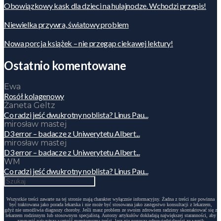
Obowiązkowy kask dla dzieci na hulajnodze. Wchodzi przepis!
Niewielka przywra, światowy problem
Nowa porcja książek – nie przegap ciekawej lektury!
Ostatnio komentowane
Ewa
Rosół kolagenowy
Żaneta Geltz
Co radzi jeść dwukrotny noblista? Linus Pau...
mirosław mastej
D3 error – badacze z Uniwerytetu Albert...
mirosław mastej
D3 error – badacze z Uniwerytetu Albert...
WM
Co radzi jeść dwukrotny noblista? Linus Pau...
Wszystkie treści zawarte na tej stronie mają charakter wyłącznie informacyjny. Żadna z treści nie powinna
być traktowana jako porada lekarska i nie może być stosowana jako zastępstwo konsultacji z lekarzem,
gdyż nie umożliwia diagnozy choroby. Jeśli masz problem ze swoim zdrowiem radzimy skontaktować się z
lekarzem rodzinnym lub stosownym specjalistą. Autorzy artykułów dokładają największej staranności, aby
zapewnić najwyższą wartość merytoryczną treści, lecz nie ponoszą odpowiedzialności za wynik