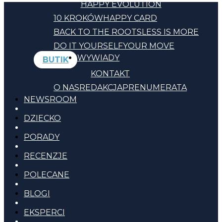
HAPPY EVOLUTION
10 KROKÓW
HAPPY CARD
BACK TO THE ROOTS
LESS IS MORE
DO IT YOURSELF
YOUR MOVE
WYWIADY
BUTIK
KONTAKT
O NAS
REDAKCJA
PRENUMERATA
NEWSROOM
DZIECKO
PORADY
RECENZJE
POLECANE
BLOGI
EKSPERCI