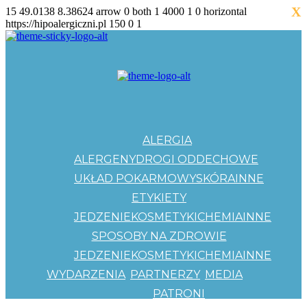
X
15
49.0138
8.38624
arrow
0
both
1
4000
1
0
horizontal
https://hipoalergiczni.pl
150
0
1
ALERGIA
ALERGENY
DROGI ODDECHOWE
UKŁAD POKARMOWY
SKÓRA
INNE
ETYKIETY
JEDZENIE
KOSMETYKI
CHEMIA
INNE
SPOSOBY NA ZDROWIE
JEDZENIE
KOSMETYKI
CHEMIA
INNE
WYDARZENIA
PARTNERZY
MEDIA
PATRONI