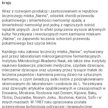
kraju
Wraz z rozwojem produkcji i zastosowaniem w republice
leczniczego mleka „Narine”, odsetek chorób przewodu
pokarmowego i śmiertelności niemowląt spada, a
śmiertelność niemowląt jest jedną z najniższych wśród
republik unijnych. Jest to efekt połączenia wysoce aktywnych
kultur Yerzinkyana i rewolucyjnych norm karmienie mlekiem
„Narine”, co zapewniło leczenie schorzeń przewodu
pokarmowego bez użycia leków.
Każdego roku zakwas leczniczy mleka „Narine”, wytwarzany
jest przez laboratorium mikroorganizmów fermentacyjnych
Instytutu Mikrobiologii Akademii Nauk, ale także inne instytuty
naukowo-badawcze, placówki medyczne, szpitale dziecięce,
mleczarnie dziecięce oraz używany przez tysiące matek do
leczenia pacjentów i karmienia piersią dzieci na sztucznym
karmieniu, o czym świadczą setki listów z podziękowaniami
skierowanymi do laboratorium i osobiście do L. Yerzinkyana
oraz dziesiątki artykułów opublikowanych w czasopismach w
Erewaniu, Moskwie, Rostowie nad Donem, Kijowie, Baku,
Tbilisi, Duszanbe, Nowym Jorku , Bostonie, Kairze, Sofii i w
innych miastach. W 1987 roku opracowana została
przemysłowa technologia odżywczej i terapeutycznej