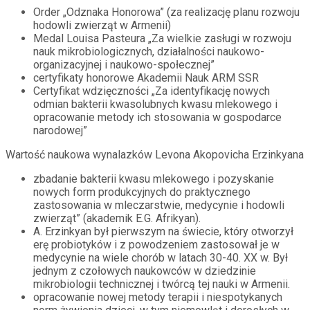
Order „Odznaka Honorowa” (za realizację planu rozwoju
hodowli zwierząt w Armenii)
Medal Louisa Pasteura „Za wielkie zasługi w rozwoju
nauk mikrobiologicznych, działalności naukowo-
organizacyjnej i naukowo-społecznej”
certyfikaty honorowe Akademii Nauk ARM SSR
Certyfikat wdzięczności „Za identyfikację nowych
odmian bakterii kwasolubnych kwasu mlekowego i
opracowanie metody ich stosowania w gospodarce
narodowej”
Wartość naukowa wynalazków Levona Akopovicha Erzinkyana
zbadanie bakterii kwasu mlekowego i pozyskanie
nowych form produkcyjnych do praktycznego
zastosowania w mleczarstwie, medycynie i hodowli
zwierząt” (akademik E.G. Afrikyan).
A. Erzinkyan był pierwszym na świecie, który otworzył
erę probiotyków i z powodzeniem zastosował je w
medycynie na wiele chorób w latach 30-40. XX w. Był
jednym z czołowych naukowców w dziedzinie
mikrobiologii technicznej i twórcą tej nauki w Armenii.
opracowanie nowej metody terapii i niespotykanych