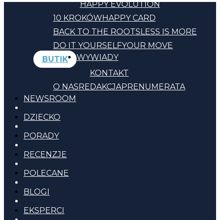
HAPPY EVOLUTION
10 KROKÓW
HAPPY CARD
BACK TO THE ROOTS
LESS IS MORE
DO IT YOURSELF
YOUR MOVE
WYWIADY
BUTIK
KONTAKT
O NAS
REDAKCJA
PRENUMERATA
NEWSROOM
DZIECKO
PORADY
RECENZJE
POLECANE
BLOGI
EKSPERCI