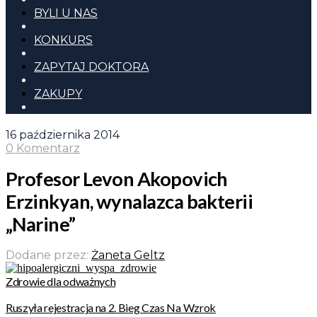
BYLI U NAS
KONKURS
ZAPYTAJ DOKTORA
ZAKUPY
16 października 2014
0 Komentarz
Profesor Levon Akopovich
Erzinkyan, wynalazca bakterii
„Narine”
Dodane przez:
Żaneta Geltz
Zdrowie dla odważnych
Ruszyła rejestracja na 2. Bieg Czas Na Wzrok