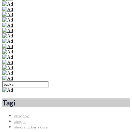
Tagi
alergeny
alergia
alergia pokarmowa