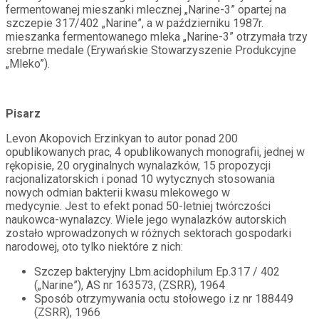
fermentowanej mieszanki mlecznej „Narine-3” opartej na
szczepie 317/402 „Narine”, a w październiku 1987r.
mieszanka fermentowanego mleka „Narine-3” otrzymała trzy
srebrne medale (Erywańskie Stowarzyszenie Produkcyjne
„Mleko”).
Pisarz
Levon Akopovich Erzinkyan to autor ponad 200
opublikowanych prac, 4 opublikowanych monografii, jednej w
rękopisie, 20 oryginalnych wynalazków, 15 propozycji
racjonalizatorskich i ponad 10 wytycznych stosowania
nowych odmian bakterii kwasu mlekowego w
medycynie. Jest to efekt ponad 50-letniej twórczości
naukowca-wynalazcy. Wiele jego wynalazków autorskich
zostało wprowadzonych w różnych sektorach gospodarki
narodowej, oto tylko niektóre z nich:
Szczep bakteryjny Lbm.acidophilum Eр.317 / 402
(„Narine”), AS nr 163573, (ZSRR), 1964
Sposób otrzymywania octu stołowego i.z nr 188449
(ZSRR), 1966