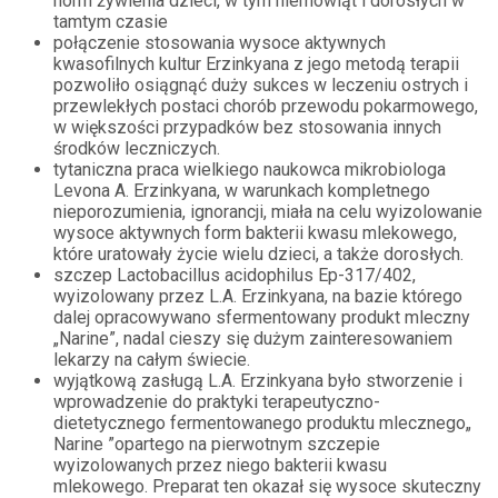
norm żywienia dzieci, w tym niemowląt i dorosłych w
tamtym czasie
połączenie stosowania wysoce aktywnych
kwasofilnych kultur Erzinkyana z jego metodą terapii
pozwoliło osiągnąć duży sukces w leczeniu ostrych i
przewlekłych postaci chorób przewodu pokarmowego,
w większości przypadków bez stosowania innych
środków leczniczych.
tytaniczna praca wielkiego naukowca mikrobiologa
Levona A. Erzinkyana, w warunkach kompletnego
nieporozumienia, ignorancji, miała na celu wyizolowanie
wysoce aktywnych form bakterii kwasu mlekowego,
które uratowały życie wielu dzieci, a także dorosłych.
szczep Lactobacillus acidophilus Ер-317/402,
wyizolowany przez L.A. Erzinkyana, na bazie którego
dalej opracowywano sfermentowany produkt mleczny
„Narine”, nadal cieszy się dużym zainteresowaniem
lekarzy na całym świecie.
wyjątkową zasługą L.A. Erzinkyana było stworzenie i
wprowadzenie do praktyki terapeutyczno-
dietetycznego fermentowanego produktu mlecznego„
Narine ”opartego na pierwotnym szczepie
wyizolowanych przez niego bakterii kwasu
mlekowego. Preparat ten okazał się wysoce skuteczny