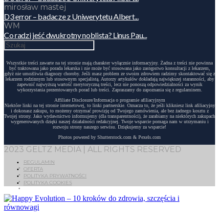
mirosław mastej
D3 error – badacze z Uniwerytetu Albert...
WM
Co radzi jeść dwukrotny noblista? Linus Pau...
Wszystkie treści zawarte na tej stronie mają charakter wyłącznie informacyjny. Żadna z treści nie powinna
być traktowana jako porada lekarska i nie może być stosowana jako zastępstwo konsultacji z lekarzem,
gdyż nie umożliwia diagnozy choroby. Jeśli masz problem ze swoim zdrowiem radzimy skontaktować się z
lekarzem rodzinnym lub stosownym specjalistą. Autorzy artykułów dokładają największej staranności, aby
zapewnić najwyższą wartość merytoryczną treści, lecz nie ponoszą odpowiedzialności za wynik
wykorzystania prezentowanych porad lub treści. Zapraszamy do zapoznania się z regulaminem.
Affiliate Disclosure/Informacja o programie afiliacyjnym
Niektóre linki na tej stronie internetowej, to linki partnerskie. Oznacza to, że jeśli klikniesz link afiliacyjny
i dokonasz zakupu, to możemy otrzymać prowizję od Twojego zamówienia, ale bez żadnego kosztu z
Twojej strony. Jako wydawnictwo informujemy (dla transparentności), że zarabiamy na niektórych zakupach
wygenerowanych dzięki naszej działalności redakcyjnej. Twoje wsparcie pomaga nam w utrzymaniu i
rozwoju strony naszego serwisu. Dziękujemy za wsparcie!
Photos powered by Shutterstock.com & Pexels.com
2023 GELTZ MEDIA | ALL RIGHTS RESERVED
REGULAMIN
OFERTA
POLITYKA PRYWATNOŚCI
POLITYKA COOKIES