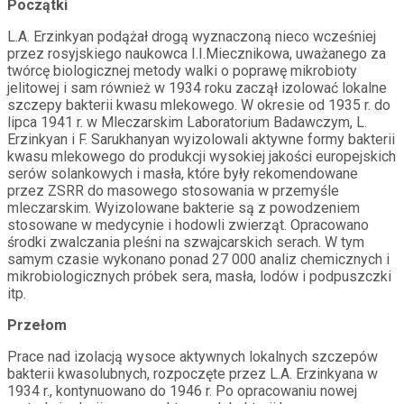
Początki
L.A. Erzinkyan podążał drogą wyznaczoną nieco wcześniej
przez rosyjskiego naukowca I.I.Miecznikowa, uważanego za
twórcę biologicznej metody walki o poprawę mikrobioty
jelitowej i sam również w 1934 roku zaczął izolować lokalne
szczepy bakterii kwasu mlekowego. W okresie od 1935 r. do
lipca 1941 r. w Mleczarskim Laboratorium Badawczym, L.
Erzinkyan i F. Sarukhanyan wyizolowali aktywne formy bakterii
kwasu mlekowego do produkcji wysokiej jakości europejskich
serów solankowych i masła, które były rekomendowane
przez ZSRR do masowego stosowania w przemyśle
mleczarskim. Wyizolowane bakterie są z powodzeniem
stosowane w medycynie i hodowli zwierząt. Opracowano
środki zwalczania pleśni na szwajcarskich serach. W tym
samym czasie wykonano ponad 27 000 analiz chemicznych i
mikrobiologicznych próbek sera, masła, lodów i podpuszczki
itp.
Przełom
Prace nad izolacją wysoce aktywnych lokalnych szczepów
bakterii kwasolubnych, rozpoczęte przez L.A. Erzinkyana w
1934 r., kontynuowano do 1946 r. Po opracowaniu nowej