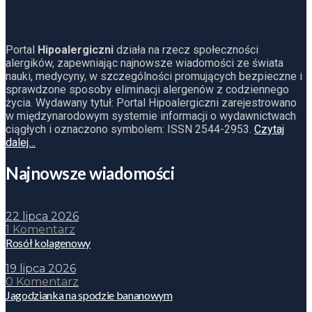
Portal
Hipoalergiczni
działa na rzecz społeczności
alergików, zapewniając najnowsze wiadomości ze świata
nauki, medycyny, w szczególności promujących bezpieczne i
sprawdzone sposoby eliminacji alergenów z codziennego
życia. Wydawany tytuł: Portal Hipoalergiczni zarejestrowano
w międzynarodowym systemie informacji o wydawnictwach
ciągłych i oznaczono symbolem: ISSN 2544-2953.
Czytaj
dalej…
Najnowsze wiadomości
22 lipca 2026
1 Komentarz
Rosół kolagenowy
19 lipca 2026
0 Komentarz
Jagodzianka na spodzie bananowym