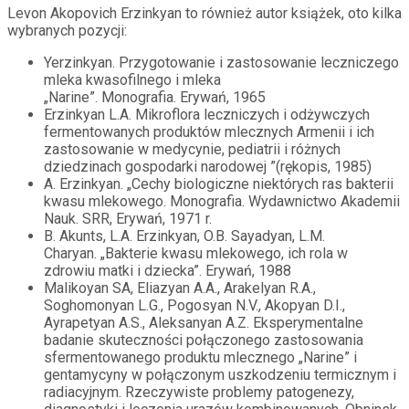
Levon Akopovich Erzinkyan to również autor książek, oto kilka
wybranych pozycji:
Yerzinkyan. Przygotowanie i zastosowanie leczniczego
mleka kwasofilnego i mleka
„Narine”. Monografia. Erywań, 1965
Erzinkyan L.A. Mikroflora leczniczych i odżywczych
fermentowanych produktów mlecznych Armenii i ich
zastosowanie w medycynie, pediatrii i różnych
dziedzinach gospodarki narodowej ”(rękopis, 1985)
A. Erzinkyan. „Cechy biologiczne niektórych ras bakterii
kwasu mlekowego. Monografia. Wydawnictwo Akademii
Nauk. SRR, Erywań, 1971 r.
B. Akunts, L.A. Erzinkyan, O.B. Sayadyan, L.M.
Charyan. „Bakterie kwasu mlekowego, ich rola w
zdrowiu matki i dziecka”. Erywań, 1988
Malikoyan SA, Eliazyan A.A., Arakelyan R.A.,
Soghomonyan L.G., Pogosyan N.V., Akopyan D.I.,
Ayrapetyan A.S., Aleksanyan A.Z. Eksperymentalne
badanie skuteczności połączonego zastosowania
sfermentowanego produktu mlecznego „Narine” i
gentamycyny w połączonym uszkodzeniu termicznym i
radiacyjnym. Rzeczywiste problemy patogenezy,