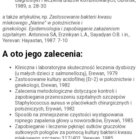
diagnostyki i leczenia urazów kombinowanych, Obninsk,
1989, s. 28-30
a także artykułów, np.
Zastosowanie bakterii kwasu
mlekowego „Narine” w położnictwie i
ginekologii. Epidemiologia i zapobieganie zakażeniom
szpitalnym.
Antonova SA, Erzinkyan L.A., Sayadyan O.B. i in.,
Yerevan: Hayastan, 1987. 7-10
A oto jego zalecenia:
Kliniczna i laboratoryjna skuteczność leczenia dysbiozy
(u małych dzieci z salmonellozą), Erewan, 1979
Zastosowanie kultury acidofilnej (Er-2) w położnictwie i
ginekologii, Erewan, 1982
Zalecenia metodologiczne dotyczące kontroli i
zapobiegania przenoszeniu szpitalnych szczepów
Staphylococcus aureus w placówkach chirurgicznych i
położniczych, Erywań, 1982
Sposób na zmniejszenie częstości występowania
ropnego zapalenia głowy u noworodków, Erywań, 1985
Zapobieganie i leczenie pęknięć sutków gruczołów
sutkowych połogów za pomocą kultury bakterii kwasu
mlekowego szczepu 317/402, Yerevan, 1985