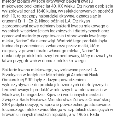
metody izolacji wysoce aktywnych bakterii kwasu
mlekowego pod koniec lat 40. XX wieku, Erzinkyan osobiście
wyizolował ponad 1640 kultur, wyselekcjonowanych spośród
nich 10, to szczepy najbardziej aktywne, oznaczając je
grupami Er-1 i Ep-2. Nieco później L.A. Erzinkyan
zaproponował nowe odmiany bakterii kwasu mlekowego o
wysokich właściwościach leczniczych i dietetycznych oraz
opracował metodę przygotowania i stosowania kwaśnego
mleka „Narine” dla niemowląt. Wartość tego produktu była
trudna do przecenienia, zwłaszcza przez matki, które
cierpiały z powodu braku własnego mleka. „Narine” to
doskonały produkt mleczny fermentowany, który można było
łatwo przygotować w domu z mleka krowiego.
Bakterie kwasu mlekowego, wyizolowane przez L.A.
Erzinkyana w Instytucie Mikrobiologii Akademii Nauk
Ormiańskiej SRR, były z dużym powodzeniem
wykorzystywane do produkcji leczniczych i dietetycznych
fermentowanych produktów mlecznych w mleczarniach w
Moskwie, Leningradzie, Kijowie i wielu innych miastach
Związku. Rada Naukowa Ministerstwa Zdrowia Ormiańskiej
SRR podjęła decyzję w sprawie powszechnego stosowania
leczniczego mleka kwasofilnego w szpitalach dziecięcych w
Erewaniu i innych miastach republiki, a w 1966 r. Rada