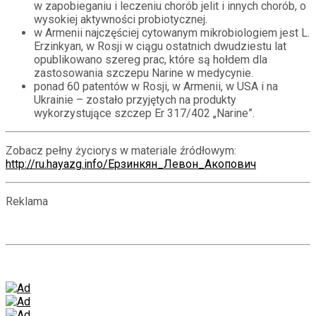
w zapobieganiu i leczeniu chorób jelit i innych chorób, o
wysokiej aktywności probiotycznej.
w Armenii najczęściej cytowanym mikrobiologiem jest L.
Erzinkyan, w Rosji w ciągu ostatnich dwudziestu lat
opublikowano szereg prac, które są hołdem dla
zastosowania szczepu Narine w medycynie.
ponad 60 patentów w Rosji, w Armenii, w USA i na
Ukrainie – zostało przyjętych na produkty
wykorzystujące szczep Er 317/402 „Narine”.
Zobacz pełny życiorys w materiale źródłowym:
http://ru.hayazg.info/Ерзинкян_Левон_Акопович
Reklama