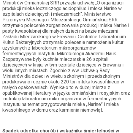
Ministrów Ormiańskiej SRR przyjęła uchwałę „O organizacji
produkcji mleka leczniczego acidophilus i mleka Narine w
szpitalach dziecięcych i mleczarniach”. Ministerstwo
Przemysłu Mięsnego i Mleczarskiego Ormiańskiej SRR
otrzymało polecenie zorganizowania produkcji mleka Narine i
pasty kwasolubnej dla małych dzieci na bazie mleczarni
Zakładu Mleczarskiego w Erewaniu. Centralne Laboratorium
Kultur Bakteryjnych otrzymało polecenie namnożenia kultur
uzyskanych z laboratorium mikroorganizmów
fermentacyjnych Instytutu Mikrobiologii Akademii Nauk.
Zaopatrywane były kuchnie mleczarskie 26 szpitali
dziecięcych w kraju, w tym szpitale dziecięce w Erewaniu i
wielu innych miastach. Zgodnie z ww. Uchwałą Rady
Ministrów dla dzieci w wieku szkolnym i przedszkolnym
produkowano rocznie około 220 ton mleka kwasofilnego w
małych opakowaniach. Wynikało to w dużej mierze z
opublikowanej literatury w języku ormiańskim i rosyjskim oraz
instrukcji laboratorium mikroorganizmów fermentacyjnych
Instytutu na temat przygotowania mleka „Narine” i mleka
kwasofilnego w domu oraz karmienia niemowląt.
Spadek odsetka chorób i wskaźnika śmiertelności w