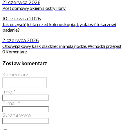
21 czerwca 2026
Post domowy okiem siostry Ilony
10 czerwca 2026
Jak oczyścić jelita przed kolonoskopią, by ułatwić lekarzowi
badanie?
2 czerwca 2026
Obowiązkowy kask dla dzieci na hulajnodze. Wchodzi przepis!
0 Komentarz
Zostaw komentarz
Komentarz
Imię
*
E-mail
*
Strona www