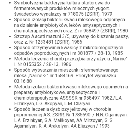
Symbiotyczna bakteryjna kultura starterowa do
fermentowanych produktów mlecznych yugort,
świadectwo wynalazcy nr 718075 (ZSRR), 1979
Sposób izolacji bakterii kwasu mlekowego odpornych
na działanie antybiotyków, leków antyseptycznych i
chemoterapeutycznych oraz. Z nr 958497 (ZSRR), 1980
Szczep A.aceti mazuni 3/5, używany do kiszenia paszy,
oraz z. Nr 1233481 (ZSRR), 1986
Sposób otrzymywania kwasicy z mikrobiologicznych
odpadów poprodukcyjnych i nr 381877 / 28-13, 1985
Metoda leczenia chorób przyzębia przy użyciu „Narine”
i. Nr 0155352 / 28-13, 1986
Sposób wytwarzania mieszanki sfermentowanego
mleka „Narine-3” nr 1584169. Priorytet wynalazku
03.16.88
Metoda izolacji bakterii kwasu mlekowego opornych na
preparaty antybiotykowe, antyseptyczne i
chemioterapeutyczne ASSSSR nr 958497. 1982./L.A.
Erzinkyan, L.G. Akopyan, L.M. Charyan
Sposób leczenia dysbiozy jelitowej w chorobie
popromiennej A.S. ZSRR. Nr 1785690. / N.N. Oganisyan,
L.A. Erzinkyan, S.A. Malikoyan, AA Mirzoyan, S. S.
Agamalyan, R. A. Arakelyan, AA Eliazyan / 1993