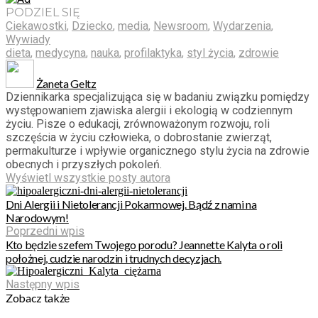
PODZIEL SIĘ
Ciekawostki
,
Dziecko
,
media
,
Newsroom
,
Wydarzenia
,
Wywiady
dieta
,
medycyna
,
nauka
,
profilaktyka
,
styl życia
,
zdrowie
Żaneta Geltz
Dziennikarka specjalizująca się w badaniu związku pomiędzy
występowaniem zjawiska alergii i ekologią w codziennym
życiu. Pisze o edukacji, zrównoważonym rozwoju, roli
szczęścia w życiu człowieka, o dobrostanie zwierząt,
permakulturze i wpływie organicznego stylu życia na zdrowie
obecnych i przyszłych pokoleń.
Wyświetl wszystkie posty autora
Dni Alergii i Nietolerancji Pokarmowej. Bądź z nami na
Narodowym!
Poprzedni wpis
Kto będzie szefem Twojego porodu? Jeannette Kalyta o roli
położnej, cudzie narodzin i trudnych decyzjach.
Następny wpis
Zobacz także