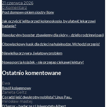
21 czerwca 2026
0 Komentarz
Post domowy okiem siostry Ilony
Jak oczyścić jelita przed kolonoskopią, by ułatwić lekarzowi
badanie?
Rewolucyjny booster zbawienny dla skóry – dzieło rodzinnej pasji
Obowiązkowy kask dla dzieci na hulajnodze. Wchodzi przepis!
Niewielka przywra, światowy problem
Nowa porcja książek – nie przegap ciekawej lektury!
Ostatnio komentowane
Ewa
Rosół kolagenowy
Żaneta Geltz
Co radzi jeść dwukrotny noblista? Linus Pau...
mirosław mastej
D3 error – badacze z Uniwerytetu Albert...