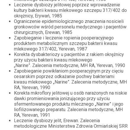
Leczenie dysbiozy jelitowej poprzez wprowadzenie
kultury bakterii kwasu mlekowego szczepu 317/402 do
okrężnicy, Erywań, 1985
Ograniczenie epidemiologicznego znaczenia nosicieli
gronkowców wśród personelu medycznego i pacjentów
chirurgicznych, Erewan, 1985
Zapobieganie i leczenie ropienia pooperacyjnego
produktem metabolicznym szczepu bakterii kwasu
mlekowego 317/402, Yerevan, 1987
Korekta dysbakteriozy u pacjentów z rakiem okrężnicy
przy użyciu bakterii kwasu mlekowego
„Narine”. Zalecenia metodyczne, MH RA, Yerevan, 1990
Zapobieganie powikłaniom pooperacyjnym przy cięciu
cesarskim poprzez odkażanie pochwy bakteriami
kwasu mlekowego „Narine”. Zalecenia metodyczne, MH
RA, Yerevan, 1990
Korekta mikroflory jelitowej u osób narażonych na niskie
dawki promieniowania jonizującego przy użyciu
sfermentowanego produktu mlecznego „Narine” i jego
liofilizowanego preparatu. Zalecenia metodyczne, MH
RA, Yerevan, 1991
Leczenie dysbiozy jelit, Erewan. Zalecenia
metodologiczne Ministerstwa Zdrowia Ormiańskiej SRR