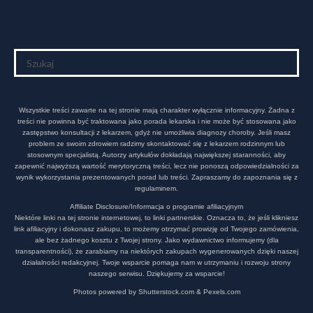
Wszystkie treści zawarte na tej stronie mają charakter wyłącznie informacyjny. Żadna z
treści nie powinna być traktowana jako porada lekarska i nie może być stosowana jako
zastępstwo konsultacji z lekarzem, gdyż nie umożliwia diagnozy choroby. Jeśli masz
problem ze swoim zdrowiem radzimy skontaktować się z lekarzem rodzinnym lub
stosownym specjalistą. Autorzy artykułów dokładają największej staranności, aby
zapewnić najwyższą wartość merytoryczną treści, lecz nie ponoszą odpowiedzialności za
wynik wykorzystania prezentowanych porad lub treści. Zapraszamy do zapoznania się z
regulaminem.
Affiliate Disclosure/Informacja o programie afiliacyjnym
Niektóre linki na tej stronie internetowej, to linki partnerskie. Oznacza to, że jeśli klikniesz
link afiliacyjny i dokonasz zakupu, to możemy otrzymać prowizję od Twojego zamówienia,
ale bez żadnego kosztu z Twojej strony. Jako wydawnictwo informujemy (dla
transparentności), że zarabiamy na niektórych zakupach wygenerowanych dzięki naszej
działalności redakcyjnej. Twoje wsparcie pomaga nam w utrzymaniu i rozwoju strony
naszego serwisu. Dziękujemy za wsparcie!
Photos powered by Shutterstock.com & Pexels.com