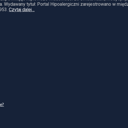
. Wydawany tytuł: Portal Hipoalergiczni zarejestrowano w mię
953.
Czytaj dalej…
ie?