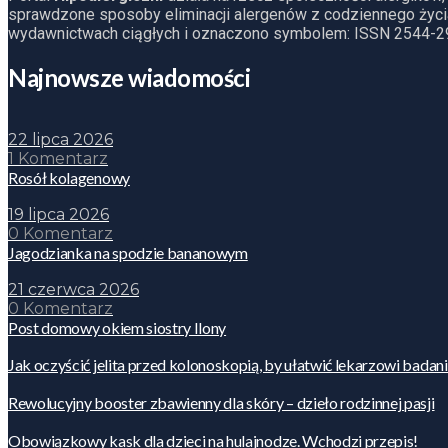
sprawdzone sposoby eliminacji alergenów z codziennego życia
wydawnictwach ciągłych i oznaczono symbolem: ISSN 2544-2
Najnowsze wiadomości
22 lipca 2026
1 Komentarz
Rosół kolagenowy
19 lipca 2026
0 Komentarz
Jagodzianka na spodzie bananowym
21 czerwca 2026
0 Komentarz
Post domowy okiem siostry Ilony
Jak oczyścić jelita przed kolonoskopią, by ułatwić lekarzowi badan
Rewolucyjny booster zbawienny dla skóry – dzieło rodzinnej pasji
Obowiązkowy kask dla dzieci na hulajnodze. Wchodzi przepis!