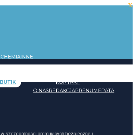
X
I
CHEMIA
INNE
BUTIK
KONTAKT
O NAS
REDAKCJA
PRENUMERATA
, w szczególności promujących bezpieczne i