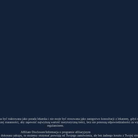
winna być traktowana jako porada lekarska i nie może być stosowana jako zastępstwo konsultacji z lekarzem, g
ej staranności, aby zapewnić najwyższą wartość merytoryczną treści, lecz nie ponoszą odpowiedzialności za w
regulaminem.
Affiliate Disclosure/Informacja o programie afiliacyjnym
acyjny i dokonasz zakupu, to możemy otrzymać prowizję od Twojego zamówienia, ale bez żadnego kosztu z Twojej s