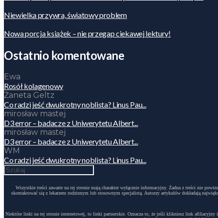
Niewielka przywra, światowy problem
Nowa porcja książek – nie przegap ciekawej lektury!
Ostatnio komentowane
Ewa
Rosół kolagenowy
Żaneta Geltz
Co radzi jeść dwukrotny noblista? Linus Pau...
mirosław mastej
D3 error – badacze z Uniwerytetu Albert...
mirosław mastej
D3 error – badacze z Uniwerytetu Albert...
WM
Co radzi jeść dwukrotny noblista? Linus Pau...
Wszystkie treści zawarte na tej stronie mają charakter wyłącznie informacyjny. Żadna z treści nie po
skontaktować się z lekarzem rodzinnym lub stosownym specjalistą. Autorzy artykułów dokładają największ
Niektóre linki na tej stronie internetowej, to linki partnerskie. Oznacza to, że jeśli klikniesz link afili