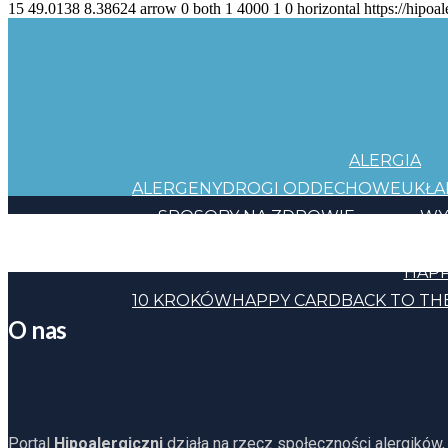
15
49.0138
8.38624
arrow
0
both
1
4000
1
0
horizontal
https://hipoal
ALERGIA
ALERGENY
DROGI ODDECHOWE
UKŁ
SPOSOBY NA ZDROWIE
WY
JEDZENIE
KOSMETYKI
CHEMIA
INNE
HAPP
10 KROKÓW
HAPPY CARD
BACK TO TH
O nas
Portal
Hipoalergiczni
działa na rzecz społeczności alergików