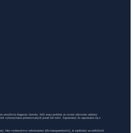
dyż nie umożliwia diagnozy choroby. Jeśli masz problem ze swoim zdrowiem radzimy
ynik wykorzystania prezentowanych porad lub treści. Zapraszamy do zapoznania się z
trony. Jako wydawnictwo informujemy (dla transparentności), że zarabiamy na niektórych