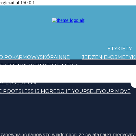
ergiczni.pl
150
0
1
ETYKIETY
AD POKARMOWY
SKÓRA
INNE
JEDZENIE
KOSMETYK
DARZENIA
PARTNERZY
MEDIA
PATRONI
Y EVOLUTION
E ROOTS
LESS IS MORE
DO IT YOURSELF
YOUR MOVE
, zapewniając najnowsze wiadomości ze świata nauki, medycyny