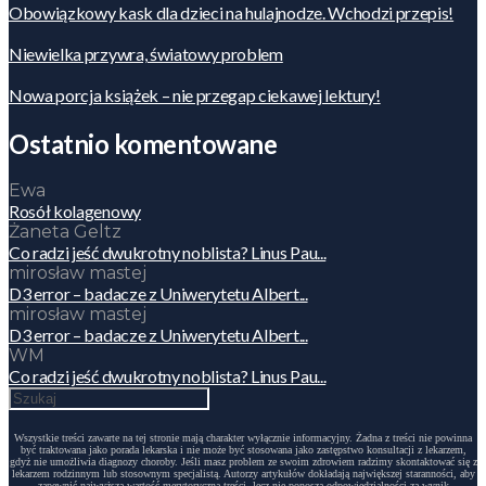
Obowiązkowy kask dla dzieci na hulajnodze. Wchodzi przepis!
Niewielka przywra, światowy problem
Nowa porcja książek – nie przegap ciekawej lektury!
Ostatnio komentowane
Ewa
Rosół kolagenowy
Żaneta Geltz
Co radzi jeść dwukrotny noblista? Linus Pau...
mirosław mastej
D3 error – badacze z Uniwerytetu Albert...
mirosław mastej
D3 error – badacze z Uniwerytetu Albert...
WM
Co radzi jeść dwukrotny noblista? Linus Pau...
Wszystkie treści zawarte na tej stronie mają charakter wyłącznie informacyjny. Żadna z treści nie powinna
być traktowana jako porada lekarska i nie może być stosowana jako zastępstwo konsultacji z lekarzem,
gdyż nie umożliwia diagnozy choroby. Jeśli masz problem ze swoim zdrowiem radzimy skontaktować się z
lekarzem rodzinnym lub stosownym specjalistą. Autorzy artykułów dokładają największej staranności, aby
zapewnić najwyższą wartość merytoryczną treści, lecz nie ponoszą odpowiedzialności za wynik