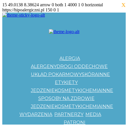
X
15
49.0138
8.38624
arrow
0
both
1
4000
1
0
horizontal
https://hipoalergiczni.pl
150
0
1
ALERGIA
ALERGENY
DROGI ODDECHOWE
UKŁAD POKARMOWY
SKÓRA
INNE
ETYKIETY
JEDZENIE
KOSMETYKI
CHEMIA
INNE
SPOSOBY NA ZDROWIE
JEDZENIE
KOSMETYKI
CHEMIA
INNE
WYDARZENIA
PARTNERZY
MEDIA
PATRONI