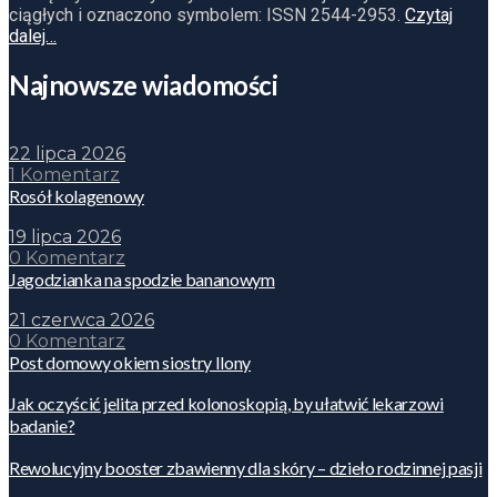
ciągłych i oznaczono symbolem: ISSN 2544-2953.
Czytaj
dalej…
Najnowsze wiadomości
22 lipca 2026
1 Komentarz
Rosół kolagenowy
19 lipca 2026
0 Komentarz
Jagodzianka na spodzie bananowym
21 czerwca 2026
0 Komentarz
Post domowy okiem siostry Ilony
Jak oczyścić jelita przed kolonoskopią, by ułatwić lekarzowi
badanie?
Rewolucyjny booster zbawienny dla skóry – dzieło rodzinnej pasji