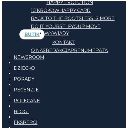
HAPPY EVOLUTION
10 KROKÓW
HAPPY CARD
BACK TO THE ROOTS
LESS IS MORE
DO IT YOURSELF
YOUR MOVE
WYWIADY
BUTIK
KONTAKT
O NAS
REDAKCJA
PRENUMERATA
NEWSROOM
DZIECKO
PORADY
RECENZJE
POLECANE
BLOGI
EKSPERCI