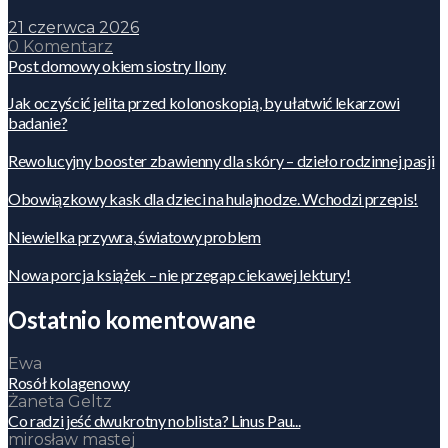
21 czerwca 2026
0 Komentarz
Post domowy okiem siostry Ilony
Jak oczyścić jelita przed kolonoskopią, by ułatwić lekarzowi
badanie?
Rewolucyjny booster zbawienny dla skóry – dzieło rodzinnej pasji
Obowiązkowy kask dla dzieci na hulajnodze. Wchodzi przepis!
Niewielka przywra, światowy problem
Nowa porcja książek – nie przegap ciekawej lektury!
Ostatnio komentowane
Ewa
Rosół kolagenowy
Żaneta Geltz
Co radzi jeść dwukrotny noblista? Linus Pau...
mirosław mastej