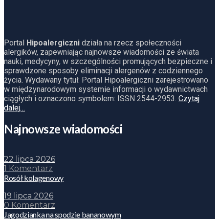
Portal
Hipoalergiczni
działa na rzecz społeczności
alergików, zapewniając najnowsze wiadomości ze świata
nauki, medycyny, w szczególności promujących bezpieczne i
sprawdzone sposoby eliminacji alergenów z codziennego
życia. Wydawany tytuł: Portal Hipoalergiczni zarejestrowano
w międzynarodowym systemie informacji o wydawnictwach
ciągłych i oznaczono symbolem: ISSN 2544-2953.
Czytaj
dalej…
Najnowsze wiadomości
22 lipca 2026
1 Komentarz
Rosół kolagenowy
19 lipca 2026
0 Komentarz
Jagodzianka na spodzie bananowym