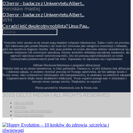
D3 error – badacze z Uniwerytetu Albert...
mirosław mastej
D3 error – badacze z Uniwerytetu Albert...
WM
Co radzi jeść dwukrotny noblista? Linus Pau...
Wszystkie treści zawarte na tej stronie mają charakter wyłącznie informacyjny. Żadna z treści nie powinna
być traktowana jako porada lekarska i nie może być stosowana jako zastępstwo konsultacji z lekarzem,
gdyż nie umożliwia diagnozy choroby. Jeśli masz problem ze swoim zdrowiem radzimy skontaktować się z
lekarzem rodzinnym lub stosownym specjalistą. Autorzy artykułów dokładają największej staranności, aby
zapewnić najwyższą wartość merytoryczną treści, lecz nie ponoszą odpowiedzialności za wynik
wykorzystania prezentowanych porad lub treści. Zapraszamy do zapoznania się z regulaminem.
Affiliate Disclosure/Informacja o programie afiliacyjnym
Niektóre linki na tej stronie internetowej, to linki partnerskie. Oznacza to, że jeśli klikniesz link afiliacyjny
i dokonasz zakupu, to możemy otrzymać prowizję od Twojego zamówienia, ale bez żadnego kosztu z
Twojej strony. Jako wydawnictwo informujemy (dla transparentności), że zarabiamy na niektórych zakupach
wygenerowanych dzięki naszej działalności redakcyjnej. Twoje wsparcie pomaga nam w utrzymaniu i
rozwoju strony naszego serwisu. Dziękujemy za wsparcie!
Photos powered by Shutterstock.com & Pexels.com
2023 GELTZ MEDIA | ALL RIGHTS RESERVED
REGULAMIN
OFERTA
POLITYKA PRYWATNOŚCI
POLITYKA COOKIES