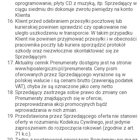
oprogramowanie, płyty CD z muzyką, itp. Sprzedający w
ciągu siedmiu dni dokonuje zwrotu pieniędzy na konto
Klienta.
Klient przed odebraniem przesyłki pocztowej lub
kurierskiej powinien sprawdzić czy opakowanie nie
uległo uszkodzeniu w transporcie. W takim przypadku
Klient nie powinien przyjmować przesyłki i w obecności
pracownika poczty lub kuriera sporządzić protokół
szkody oraz niezwłocznie skontaktować się ze
Sprzedającym.
Aktualny cennik Prenumeraty dostępny jest na stronie
www.hipoalergiczni.pl/prenumerata. Ceny pism
oferowanych przez Sprzedającego wyrażone są w
polskiej walucie i są cenami brutto (zawierają podatek
VAT), chyba że są oznaczone jako ceny netto.
Sprzedający zastrzega sobie prawo do zmiany cen
Prenumeraty znajdujących się w ofercie,
przeprowadzania akcji promocyjnych bądź
wprowadzania w nich zmian.
Przedstawiona przez Sprzedającego oferta nie stanowi
oferty w rozumieniu Kodeksu Cywilnego, jest jedynie
zaproszeniem do rozpoczęcia rokowań (zgodnie z art.
71 k.c.).
Żadne z postanowień niniejszego Regulaminu nie ma na