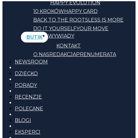
HAPPY EVOLUTION
10 KROKÓW
HAPPY CARD
BACK TO THE ROOTS
LESS IS MORE
DO IT YOURSELF
YOUR MOVE
WYWIADY
BUTIK
KONTAKT
O NAS
REDAKCJA
PRENUMERATA
NEWSROOM
DZIECKO
PORADY
RECENZJE
POLECANE
BLOGI
EKSPERCI