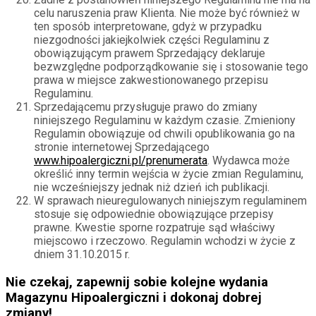
celu naruszenia praw Klienta. Nie może być również w
ten sposób interpretowane, gdyż w przypadku
niezgodności jakiejkolwiek części Regulaminu z
obowiązującym prawem Sprzedający deklaruje
bezwzględne podporządkowanie się i stosowanie tego
prawa w miejsce zakwestionowanego przepisu
Regulaminu.
Sprzedającemu przysługuje prawo do zmiany
niniejszego Regulaminu w każdym czasie. Zmieniony
Regulamin obowiązuje od chwili opublikowania go na
stronie internetowej Sprzedającego
www.hipoalergiczni.pl/prenumerata
. Wydawca może
określić inny termin wejścia w życie zmian Regulaminu,
nie wcześniejszy jednak niż dzień ich publikacji.
W sprawach nieuregulowanych niniejszym regulaminem
stosuje się odpowiednie obowiązujące przepisy
prawne. Kwestie sporne rozpatruje sąd właściwy
miejscowo i rzeczowo. Regulamin wchodzi w życie z
dniem 31.10.2015 r.
Nie czekaj, zapewnij sobie kolejne wydania
Magazynu Hipoalergiczni i dokonaj dobrej
zmiany!