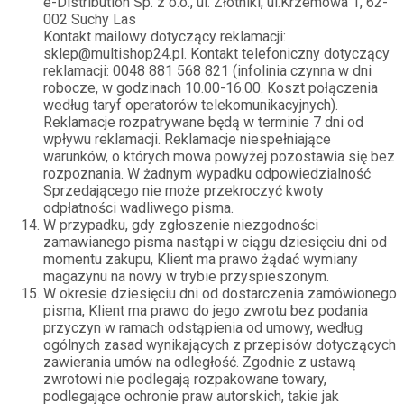
e-Distribution Sp. z o.o., ul. Złotniki, ul.Krzemowa 1, 62-
002 Suchy Las
Kontakt mailowy dotyczący reklamacji:
sklep@multishop24.pl. Kontakt telefoniczny dotyczący
reklamacji: 0048 881 568 821 (infolinia czynna w dni
robocze, w godzinach 10.00-16.00. Koszt połączenia
według taryf operatorów telekomunikacyjnych).
Reklamacje rozpatrywane będą w terminie 7 dni od
wpływu reklamacji. Reklamacje niespełniające
warunków, o których mowa powyżej pozostawia się bez
rozpoznania. W żadnym wypadku odpowiedzialność
Sprzedającego nie może przekroczyć kwoty
odpłatności wadliwego pisma.
W przypadku, gdy zgłoszenie niezgodności
zamawianego pisma nastąpi w ciągu dziesięciu dni od
momentu zakupu, Klient ma prawo żądać wymiany
magazynu na nowy w trybie przyspieszonym.
W okresie dziesięciu dni od dostarczenia zamówionego
pisma, Klient ma prawo do jego zwrotu bez podania
przyczyn w ramach odstąpienia od umowy, według
ogólnych zasad wynikających z przepisów dotyczących
zawierania umów na odległość. Zgodnie z ustawą
zwrotowi nie podlegają rozpakowane towary,
podlegające ochronie praw autorskich, takie jak