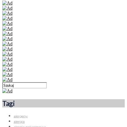
Tagi
alergeny
alergia
alergia pokarmowa