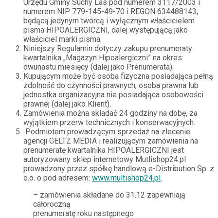
Urzędu Gminy Suchy Las pod numerem 3117/2003 i
numerem NIP 779-145-49-70 i REGON 634488143,
będącą jedynym twórcą i wyłącznym właścicielem
pisma HIPOALERGICZNI, dalej występującą jako
właściciel marki pisma.
Niniejszy Regulamin dotyczy zakupu prenumeraty
kwartalnika „Magazyn Hipoalergiczni” na okres:
dwunastu miesięcy (dalej jako Prenumerata).
Kupującym może być osoba fizyczna posiadająca pełną
zdolność do czynności prawnych, osoba prawna lub
jednostka organizacyjna nie posiadająca osobowości
prawnej (dalej jako Klient).
Zamówienia można składać 24 godziny na dobę, za
wyjątkiem przerw technicznych i konserwacyjnych.
Podmiotem prowadzącym sprzedaż na zlecenie
agencji GELTZ MEDIA i realizującym zamówienia na
prenumeratę kwartalnika HIPOALERGICZNI jest
autoryzowany sklep internetowy Mutlishop24.pl
prowadzony przez spółkę handlową e-Distribution Sp. z
o.o. o pod adresem:
www.multishop24.pl
.
– zamówienia składane do 31.12 zapewniają
całoroczną
prenumeratę roku następnego