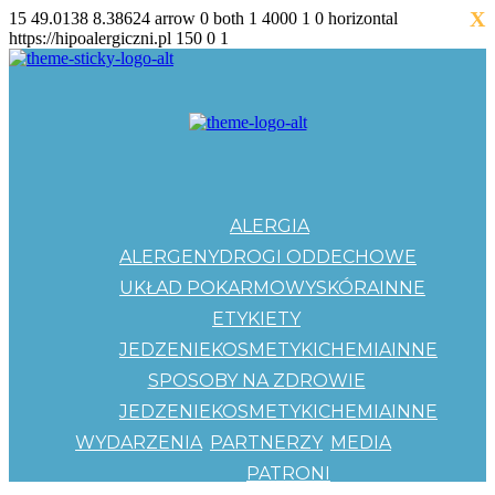
X
15
49.0138
8.38624
arrow
0
both
1
4000
1
0
horizontal
https://hipoalergiczni.pl
150
0
1
ALERGIA
ALERGENY
DROGI ODDECHOWE
UKŁAD POKARMOWY
SKÓRA
INNE
ETYKIETY
JEDZENIE
KOSMETYKI
CHEMIA
INNE
SPOSOBY NA ZDROWIE
JEDZENIE
KOSMETYKI
CHEMIA
INNE
WYDARZENIA
PARTNERZY
MEDIA
PATRONI