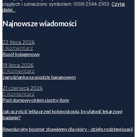
ciągłych i oznaczono symbolem: ISSN 2544-2953.
Czytaj
dalej…
Najnowsze wiadomości
22 lipca 2026
1 Komentarz
Rosół kolagenowy
19 lipca 2026
0 Komentarz
Jagodzianka na spodzie bananowym
21 czerwca 2026
0 Komentarz
Post domowy okiem siostry Ilony
Jak oczyścić jelita przed kolonoskopią, by ułatwić lekarzowi
badanie?
Rewolucyjny booster zbawienny dla skóry – dzieło rodzinnej pasji