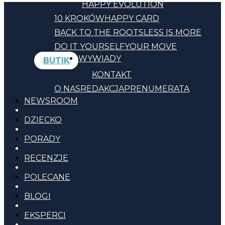
HAPPY EVOLUTION
10 KROKÓW
HAPPY CARD
BACK TO THE ROOTS
LESS IS MORE
DO IT YOURSELF
YOUR MOVE
WYWIADY
BUTIK
KONTAKT
O NAS
REDAKCJA
PRENUMERATA
NEWSROOM
DZIECKO
PORADY
RECENZJE
POLECANE
BLOGI
EKSPERCI