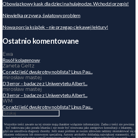
Obowiązkowy kask dla dzieci na hulajnodze. Wchodzi przepis!
Niewielka przywra, światowy problem
Nowa porcja książek – nie przegap ciekawej lektury!
Ostatnio komentowane
Ewa
Rosół kolagenowy
Żaneta Geltz
Co radzi jeść dwukrotny noblista? Linus Pau...
mirosław mastej
D3 error – badacze z Uniwerytetu Albert...
mirosław mastej
D3 error – badacze z Uniwerytetu Albert...
WM
Co radzi jeść dwukrotny noblista? Linus Pau...
Wszystkie treści zawarte na tej stronie mają charakter wyłącznie informacyjny. Żadna z treści nie powinna
być traktowana jako porada lekarska i nie może być stosowana jako zastępstwo konsultacji z lekarzem,
gdyż nie umożliwia diagnozy choroby. Jeśli masz problem ze swoim zdrowiem radzimy skontaktować się z
lekarzem rodzinnym lub stosownym specjalistą. Autorzy artykułów dokładają największej staranności, aby
zapewnić najwyższą wartość merytoryczną treści, lecz nie ponoszą odpowiedzialności za wynik