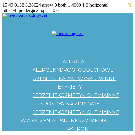
X
15
49.0138
8.38624
arrow
0
both
1
4000
1
0
horizontal
https://hipoalergiczni.pl
150
0
1
ALERGIA
ALERGENY
DROGI ODDECHOWE
UKŁAD POKARMOWY
SKÓRA
INNE
ETYKIETY
JEDZENIE
KOSMETYKI
CHEMIA
INNE
SPOSOBY NA ZDROWIE
JEDZENIE
KOSMETYKI
CHEMIA
INNE
WYDARZENIA
PARTNERZY
MEDIA
PATRONI