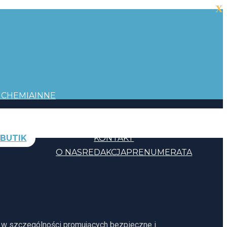
X
I
CHEMIA
INNE
BUTIK
KONTAKT
O NAS
REDAKCJA
PRENUMERATA
, w szczególności promujących bezpieczne i