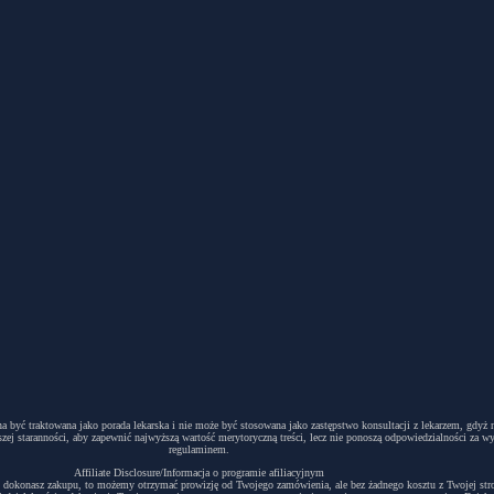
winna być traktowana jako porada lekarska i nie może być stosowana jako zastępstwo konsultacji z lekarzem, g
ej staranności, aby zapewnić najwyższą wartość merytoryczną treści, lecz nie ponoszą odpowiedzialności za w
regulaminem.
Affiliate Disclosure/Informacja o programie afiliacyjnym
acyjny i dokonasz zakupu, to możemy otrzymać prowizję od Twojego zamówienia, ale bez żadnego kosztu z Twojej s