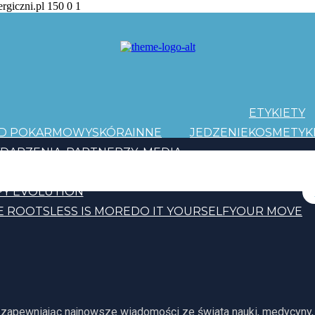
ergiczni.pl
150
0
1
ETYKIETY
AD POKARMOWY
SKÓRA
INNE
JEDZENIE
KOSMETYK
DARZENIA
PARTNERZY
MEDIA
PATRONI
Y EVOLUTION
E ROOTS
LESS IS MORE
DO IT YOURSELF
YOUR MOVE
, zapewniając najnowsze wiadomości ze świata nauki, medycyny