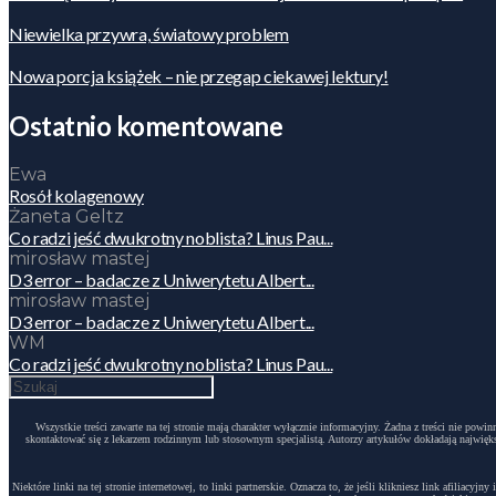
Niewielka przywra, światowy problem
Nowa porcja książek – nie przegap ciekawej lektury!
Ostatnio komentowane
Ewa
Rosół kolagenowy
Żaneta Geltz
Co radzi jeść dwukrotny noblista? Linus Pau...
mirosław mastej
D3 error – badacze z Uniwerytetu Albert...
mirosław mastej
D3 error – badacze z Uniwerytetu Albert...
WM
Co radzi jeść dwukrotny noblista? Linus Pau...
Wszystkie treści zawarte na tej stronie mają charakter wyłącznie informacyjny. Żadna z treści nie po
skontaktować się z lekarzem rodzinnym lub stosownym specjalistą. Autorzy artykułów dokładają największ
Niektóre linki na tej stronie internetowej, to linki partnerskie. Oznacza to, że jeśli klikniesz link afili