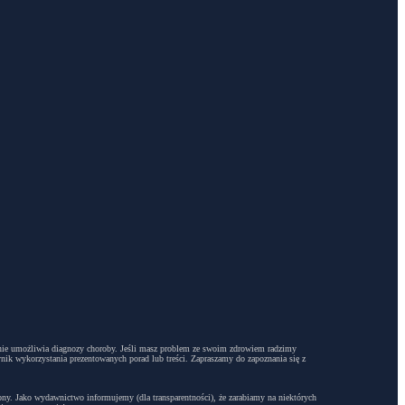
dyż nie umożliwia diagnozy choroby. Jeśli masz problem ze swoim zdrowiem radzimy
ynik wykorzystania prezentowanych porad lub treści. Zapraszamy do zapoznania się z
trony. Jako wydawnictwo informujemy (dla transparentności), że zarabiamy na niektórych