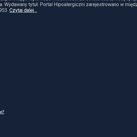
. Wydawany tytuł: Portal Hipoalergiczni zarejestrowano w mię
953.
Czytaj dalej…
ie?