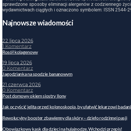
sprawdzone sposoby eliminacji alergenów z codziennego życia
wydawnictwach ciągłych i oznaczono symbolem: ISSN 2544-2
Najnowsze wiadomości
22 lipca 2026
1 Komentarz
Rosół kolagenowy
19 lipca 2026
0 Komentarz
Jagodzianka na spodzie bananowym
21 czerwca 2026
0 Komentarz
Post domowy okiem siostry Ilony
Jak oczyścić jelita przed kolonoskopią, by ułatwić lekarzowi badan
Rewolucyjny booster zbawienny dla skóry – dzieło rodzinnej pasji
Obowiązkowy kask dla dzieci na hulajnodze. Wchodzi przepis!