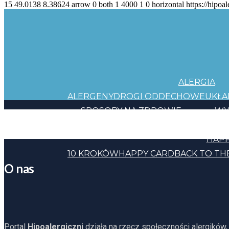
15
49.0138
8.38624
arrow
0
both
1
4000
1
0
horizontal
https://hipoal
ALERGIA
ALERGENY
DROGI ODDECHOWE
UKŁ
SPOSOBY NA ZDROWIE
WY
JEDZENIE
KOSMETYKI
CHEMIA
INNE
HAPP
10 KROKÓW
HAPPY CARD
BACK TO TH
O nas
Portal
Hipoalergiczni
działa na rzecz społeczności alergików