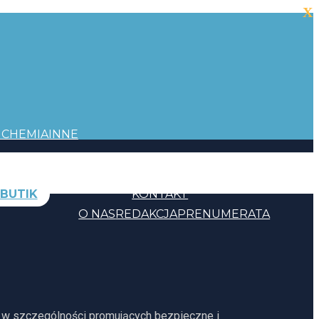
X
I
CHEMIA
INNE
BUTIK
KONTAKT
O NAS
REDAKCJA
PRENUMERATA
, w szczególności promujących bezpieczne i