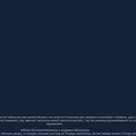
winna być traktowana jako porada lekarska i nie może być stosowana jako zastępstwo konsultacji z lekarzem, g
ej staranności, aby zapewnić najwyższą wartość merytoryczną treści, lecz nie ponoszą odpowiedzialności za w
regulaminem.
Affiliate Disclosure/Informacja o programie afiliacyjnym
acyjny i dokonasz zakupu, to możemy otrzymać prowizję od Twojego zamówienia, ale bez żadnego kosztu z Twojej s