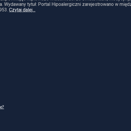
. Wydawany tytuł: Portal Hipoalergiczni zarejestrowano w mię
953.
Czytaj dalej…
ie?