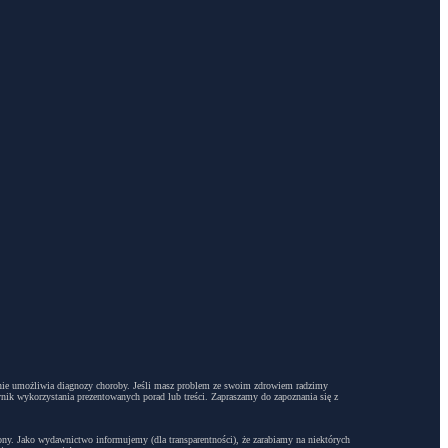
dyż nie umożliwia diagnozy choroby. Jeśli masz problem ze swoim zdrowiem radzimy
ynik wykorzystania prezentowanych porad lub treści. Zapraszamy do zapoznania się z
trony. Jako wydawnictwo informujemy (dla transparentności), że zarabiamy na niektórych