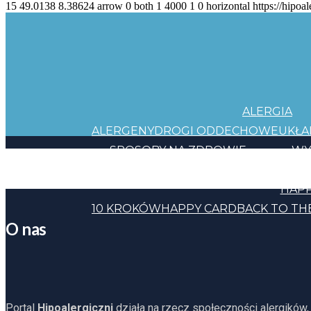
15
49.0138
8.38624
arrow
0
both
1
4000
1
0
horizontal
https://hipoal
ALERGIA
ALERGENY
DROGI ODDECHOWE
UKŁ
SPOSOBY NA ZDROWIE
WY
JEDZENIE
KOSMETYKI
CHEMIA
INNE
HAPP
10 KROKÓW
HAPPY CARD
BACK TO TH
O nas
Portal
Hipoalergiczni
działa na rzecz społeczności alergików