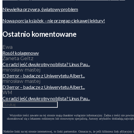
Niewielka przywra, światowy problem
Nowa porcja książek – nie przegap ciekawej lektury!
Ostatnio komentowane
Ewa
Rosół kolagenowy
Żaneta Geltz
Co radzi jeść dwukrotny noblista? Linus Pau...
mirosław mastej
D3 error – badacze z Uniwerytetu Albert...
mirosław mastej
D3 error – badacze z Uniwerytetu Albert...
WM
Co radzi jeść dwukrotny noblista? Linus Pau...
Wszystkie treści zawarte na tej stronie mają charakter wyłącznie informacyjny. Żadna z treści nie po
skontaktować się z lekarzem rodzinnym lub stosownym specjalistą. Autorzy artykułów dokładają największ
Niektóre linki na tej stronie internetowej, to linki partnerskie. Oznacza to, że jeśli klikniesz link afili