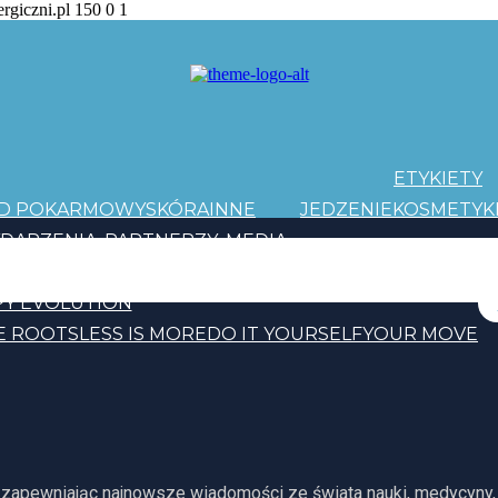
ergiczni.pl
150
0
1
ETYKIETY
AD POKARMOWY
SKÓRA
INNE
JEDZENIE
KOSMETYK
DARZENIA
PARTNERZY
MEDIA
PATRONI
Y EVOLUTION
E ROOTS
LESS IS MORE
DO IT YOURSELF
YOUR MOVE
, zapewniając najnowsze wiadomości ze świata nauki, medycyny