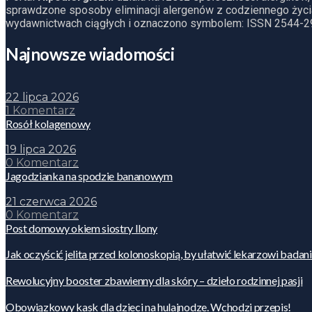
sprawdzone sposoby eliminacji alergenów z codziennego życia
wydawnictwach ciągłych i oznaczono symbolem: ISSN 2544-2
Najnowsze wiadomości
22 lipca 2026
1 Komentarz
Rosół kolagenowy
19 lipca 2026
0 Komentarz
Jagodzianka na spodzie bananowym
21 czerwca 2026
0 Komentarz
Post domowy okiem siostry Ilony
Jak oczyścić jelita przed kolonoskopią, by ułatwić lekarzowi badan
Rewolucyjny booster zbawienny dla skóry – dzieło rodzinnej pasji
Obowiązkowy kask dla dzieci na hulajnodze. Wchodzi przepis!