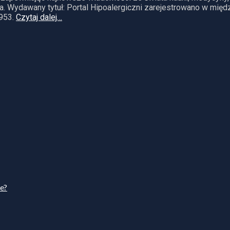
. Wydawany tytuł: Portal Hipoalergiczni zarejestrowano w mię
953.
Czytaj dalej…
ie?