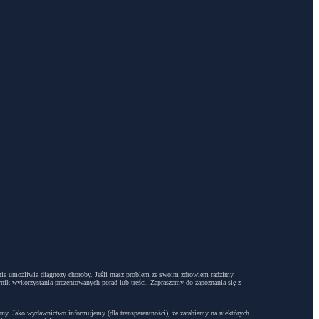
dyż nie umożliwia diagnozy choroby. Jeśli masz problem ze swoim zdrowiem radzimy
ynik wykorzystania prezentowanych porad lub treści. Zapraszamy do zapoznania się z
trony. Jako wydawnictwo informujemy (dla transparentności), że zarabiamy na niektórych