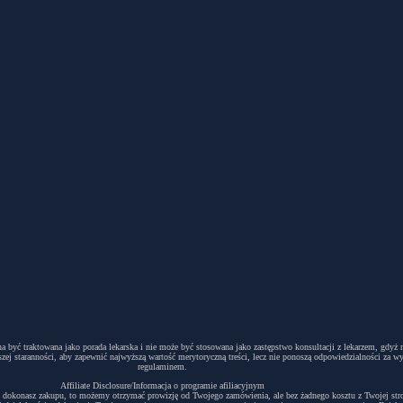
winna być traktowana jako porada lekarska i nie może być stosowana jako zastępstwo konsultacji z lekarzem, g
ej staranności, aby zapewnić najwyższą wartość merytoryczną treści, lecz nie ponoszą odpowiedzialności za w
regulaminem.
Affiliate Disclosure/Informacja o programie afiliacyjnym
acyjny i dokonasz zakupu, to możemy otrzymać prowizję od Twojego zamówienia, ale bez żadnego kosztu z Twojej s