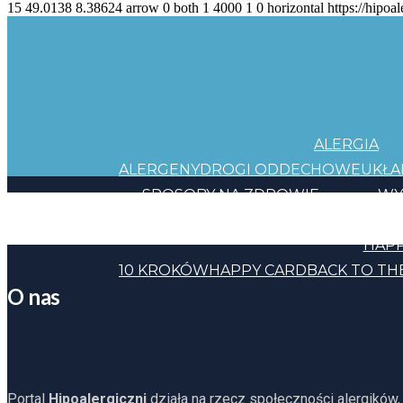
15
49.0138
8.38624
arrow
0
both
1
4000
1
0
horizontal
https://hipoal
ALERGIA
ALERGENY
DROGI ODDECHOWE
UKŁ
SPOSOBY NA ZDROWIE
WY
JEDZENIE
KOSMETYKI
CHEMIA
INNE
HAPP
10 KROKÓW
HAPPY CARD
BACK TO TH
O nas
Portal
Hipoalergiczni
działa na rzecz społeczności alergików