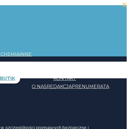
X
I
CHEMIA
INNE
BUTIK
KONTAKT
O NAS
REDAKCJA
PRENUMERATA
, w szczególności promujących bezpieczne i