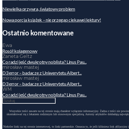
Niewielka przywra, światowy problem
Nowa porcja książek – nie przegap ciekawej lektury!
Ostatnio komentowane
Ewa
Rosół kolagenowy
Żaneta Geltz
Co radzi jeść dwukrotny noblista? Linus Pau...
mirosław mastej
D3 error – badacze z Uniwerytetu Albert...
mirosław mastej
D3 error – badacze z Uniwerytetu Albert...
WM
Co radzi jeść dwukrotny noblista? Linus Pau...
Wszystkie treści zawarte na tej stronie mają charakter wyłącznie informacyjny. Żadna z treści nie po
skontaktować się z lekarzem rodzinnym lub stosownym specjalistą. Autorzy artykułów dokładają największ
Niektóre linki na tej stronie internetowej, to linki partnerskie. Oznacza to, że jeśli klikniesz link afili