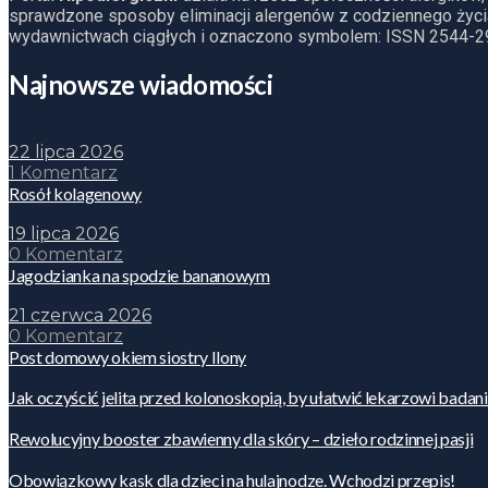
sprawdzone sposoby eliminacji alergenów z codziennego życia
wydawnictwach ciągłych i oznaczono symbolem: ISSN 2544-2
Najnowsze wiadomości
22 lipca 2026
1 Komentarz
Rosół kolagenowy
19 lipca 2026
0 Komentarz
Jagodzianka na spodzie bananowym
21 czerwca 2026
0 Komentarz
Post domowy okiem siostry Ilony
Jak oczyścić jelita przed kolonoskopią, by ułatwić lekarzowi badan
Rewolucyjny booster zbawienny dla skóry – dzieło rodzinnej pasji
Obowiązkowy kask dla dzieci na hulajnodze. Wchodzi przepis!