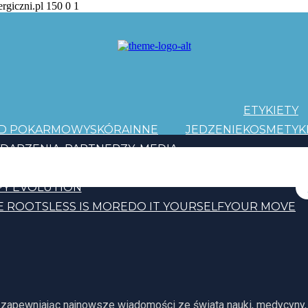
ergiczni.pl
150
0
1
ETYKIETY
AD POKARMOWY
SKÓRA
INNE
JEDZENIE
KOSMETYK
DARZENIA
PARTNERZY
MEDIA
PATRONI
Y EVOLUTION
E ROOTS
LESS IS MORE
DO IT YOURSELF
YOUR MOVE
, zapewniając najnowsze wiadomości ze świata nauki, medycyny