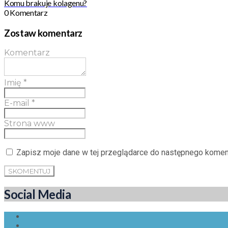
Komu brakuje kolagenu?
0 Komentarz
Zostaw komentarz
Komentarz
Imię
*
E-mail
*
Strona www
Zapisz moje dane w tej przeglądarce do następnego kome
Social Media