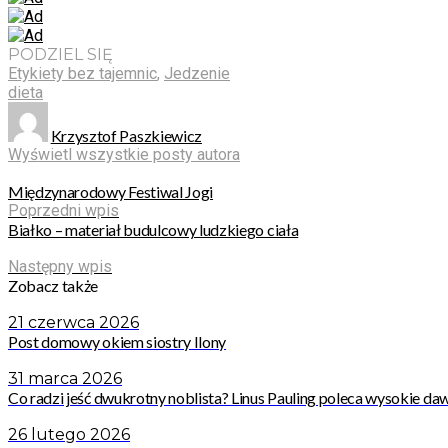
PODZIEL SIĘ
Etykiety bez tajemnic
,
Jedzenie
dieta
Krzysztof Paszkiewicz
Wyświetl wszystkie posty autora
Międzynarodowy Festiwal Jogi
Poprzedni wpis
Białko – materiał budulcowy ludzkiego ciała
Następny wpis
Zobacz także
21 czerwca 2026
Post domowy okiem siostry Ilony
31 marca 2026
Co radzi jeść dwukrotny noblista? Linus Pauling poleca wysokie daw
26 lutego 2026