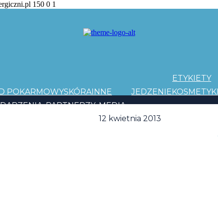
ergiczni.pl
150
0
1
ETYKIETY
AD POKARMOWY
SKÓRA
INNE
JEDZENIE
KOSMETYK
DARZENIA
PARTNERZY
MEDIA
12 kwietnia 2013
PATRONI
Y EVOLUTION
E ROOTS
LESS IS MORE
DO IT YOURSELF
YOUR MOVE