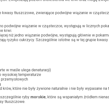
ne kwasy tłuszczowe, zwierające podwójne wiązanie w cząstecz
no podwójne wiązanie w cząsteczce, występują w licznych pokar
e krwi.
ęcej niż jedno wiązanie podwójne, występują głównie w pokarma
żają ryzyko cukrzycy. Szczególnie istotne są w tej grupie kwas
te w maśle ulega denaturacji)
 wysokiej temperaturze
li przemysłowych
ą
krów, które nie były żywione naturalnie i nie były wypasane na 
, szczególnie ryby
morskie
, które są wspaniałym źródłem nie
sy tłuszczowe.