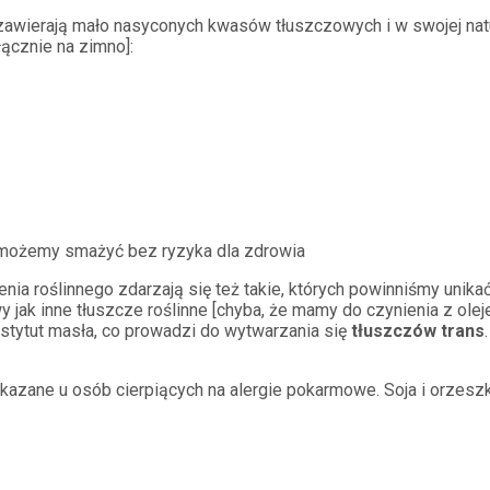
zawierają mało nasyconych kwasów tłuszczowych i w swojej natu
ącznie na zimno]:
 możemy smażyć bez ryzyka dla zdrowia
a roślinnego zdarzają się też takie, których powinniśmy unika
y jak inne tłuszcze roślinne [chyba, że mamy do czynienia z 
stytut masła, co prowadzi do wytwarzania się
tłuszczów trans
azane u osób cierpiących na alergie pokarmowe. Soja i orzeszk