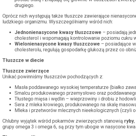
drugiego.
Oprócz nich występują także tłuszcze zawierające nienasyco
ludzkiego organizmu. Wyszczególniamy wśród nich:
Jednonienasycone kwasy tłuszczowe
– posiadają jed
cholesterol i wspomagają kontrolowanie poziomu cukru w
Wielonienasycone kwasy tłuszczowe
– posiadające wi
cholesterolu, regulują gospodarkę glukozą przez co obni
Tłuszcze w diecie
Tłuszcze zwierzęce
Unikać powinniśmy tłuszczów pochodzących z:
Masła poddawanego wysokiej temperaturze (białko zawar
Smalcu produkowanego przemysłowo oraz poddawanego
Tłustego mięsa i wędlin – wieprzowiny i drobiu z hodow
Sera z mleka krowiego, produkowanego na skalę masow
Mleka i przetworów mlecznych nieekologicznych (czyli od 
Chlubny wyjątek wśród pokarmów zwierzęcych stanowią
ryby
grupy omega 3 i omega 6, są przy tym ubogie w nasycone kwa