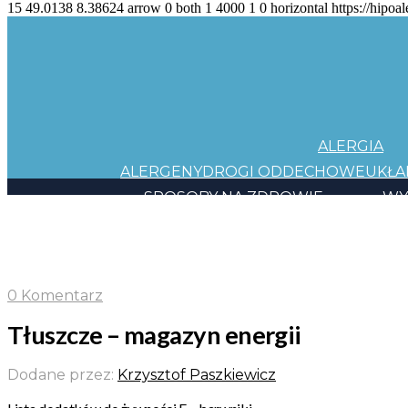
15
49.0138
8.38624
arrow
0
both
1
4000
1
0
horizontal
https://hipoal
ALERGIA
ALERGENY
DROGI ODDECHOWE
UKŁ
SPOSOBY NA ZDROWIE
WY
JEDZENIE
KOSMETYKI
CHEMIA
INNE
HAPP
10 KROKÓW
HAPPY CARD
BACK TO TH
0 Komentarz
Tłuszcze – magazyn energii
Dodane przez:
Krzysztof Paszkiewicz