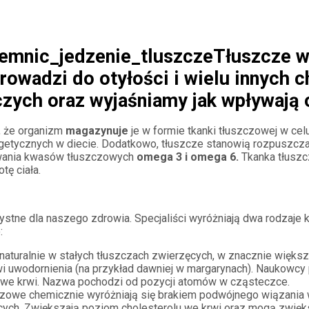
Tłuszcze w
rowadzi do otyłości i wielu innych 
zych oraz wyjaśniamy jak wpływają 
, że organizm
magazynuje
je w formie tkanki tłuszczowej w celu
tycznych w diecie. Dodatkowo, tłuszcze stanowią rozpuszczal
owania kwasów tłuszczowych
omega 3 i omega 6.
Tkanka tłuszc
ę ciała.
zystne dla naszego zdrowia. Specjaliści wyróżniają dwa rodzaj
:
naturalnie w stałych tłuszczach zwierzęcych, w znacznie większ
 uwodornienia (na przykład dawniej w margarynach). Naukowcy 
 we krwi. Nazwa pochodzi od pozycji atomów w cząsteczce.
zowe chemicznie wyróżniają się brakiem podwójnego wiązania 
zęcych. Zwiększają poziom cholesterolu we krwi oraz mogą zwię