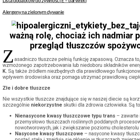
Lista dodatków do żywności E – barwniki
Alergeny na zielonym dywanie
ważną rolę, chociaż ich nadmiar p
przegląd tłuszczów spożywc
Z
asadniczo tłuszcze pełnią funkcję zapasową. Oznacza to
wzmożonego zapotrzebowania lub niedoboru składników energe
K.
Są także źródłem niezbędnych dla prawidłowego funkcjon
wpływem środowiska oraz pomaga utrzymać prawidłową ciepłot
Złe i dobre tłuszcze
Nie wszystkie tłuszcze znajdujące się w naszej diecie są kor
szczególnie
niekorzystne
skutki dla zdrowia człowieka. Są to
Nienasycone kwasy tłuszczowe typu trans
– zawarte 
przemysłowo tłuszczach roślinnych poddanych procesowi
nowotworowych, jak i zwiększanie poziomu cholesterolu
Nasycone kwasy tłuszczowe
– nasycone kwasy tłuszc
postać stałą i znajdują się głównie w tłuszczach zwier