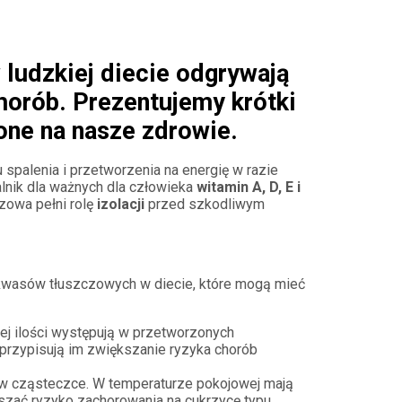
 ludzkiej diecie odgrywają
chorób. Prezentujemy krótki
one na nasze zdrowie.
 spalenia i przetworzenia na energię w razie
nik dla ważnych dla człowieka
witamin A, D, E i
zowa pełni rolę
izolacji
przed szkodliwym
e kwasów tłuszczowych w diecie, które mogą mieć
ej ilości występują w przetworzonych
przypisują im zwiększanie ryzyka chorób
w cząsteczce. W temperaturze pokojowej mają
kszać ryzyko zachorowania na cukrzycę typu