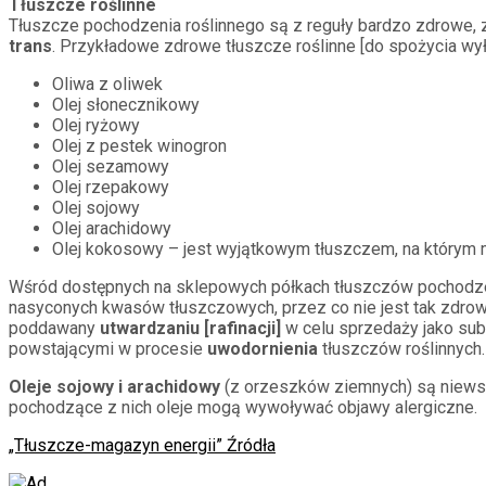
Tłuszcze roślinne
Tłuszcze pochodzenia roślinnego są z reguły bardzo zdrowe, 
trans
. Przykładowe zdrowe tłuszcze roślinne [do spożycia wył
Oliwa z oliwek
Olej słonecznikowy
Olej ryżowy
Olej z pestek winogron
Olej sezamowy
Olej rzepakowy
Olej sojowy
Olej arachidowy
Olej kokosowy – jest wyjątkowym tłuszczem, na którym
Wśród dostępnych na sklepowych półkach tłuszczów pochodzeni
nasyconych kwasów tłuszczowych, przez co nie jest tak zdrow
poddawany
utwardzaniu [rafinacji]
w celu sprzedaży jako sub
powstającymi w procesie
uwodornienia
tłuszczów roślinnych.
Oleje sojowy i arachidowy
(z orzeszków ziemnych) są niewsk
pochodzące z nich oleje mogą wywoływać objawy alergiczne.
„Tłuszcze-magazyn energii” Źródła