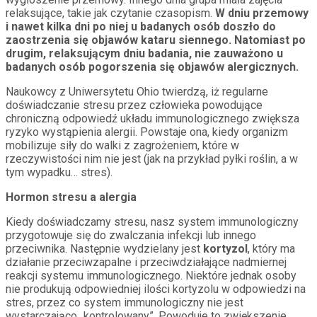
relaksujące, takie jak czytanie czasopism.
W dniu przemowy
i nawet kilka dni po niej u badanych osób doszło do
zaostrzenia się objawów kataru siennego. Natomiast po
drugim, relaksującym dniu badania, nie zauważono u
badanych osób pogorszenia się objawów alergicznych.
Naukowcy z Uniwersytetu Ohio twierdzą, iż regularne
doświadczanie stresu przez człowieka powodujące
chroniczną odpowiedź układu immunologicznego zwiększa
ryzyko wystąpienia alergii. Powstaje ona, kiedy organizm
mobilizuje siły do walki z zagrożeniem, które w
rzeczywistości nim nie jest (jak na przykład pyłki roślin, a w
tym wypadku… stres).
Hormon stresu a alergia
Kiedy doświadczamy stresu, nasz system immunologiczny
przygotowuje się do zwalczania infekcji lub innego
przeciwnika. Następnie wydzielany jest
kortyzol
, który ma
działanie przeciwzapalne i przeciwdziałające nadmiernej
reakcji systemu immunologicznego. Niektóre jednak osoby
nie produkują odpowiedniej ilości kortyzolu w odpowiedzi na
stres, przez co system immunologiczny nie jest
wystarczająco „kontrolowany”. Powoduje to zwiększenie