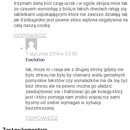
trzymam dietę boli czuję ucisk i w ogóle skręca mnie tak
że czasem wymiotuję z bólu,w takich chwilach ratuję się
tabletkami uspokajającymi które nie zawsze działają tak
jak trzeba,jedno jest pewne stres wpływa negatywnie na
całą naszą osobę
ODPOWIEDZ
7 stycznia 2014 o 23:35
Ewolution
tak, może to i racja ale z drugiej strony gdyby nie
było stresu nie było by równierz wielu genialnych
pomysłów tekstów czy wynalazków nie da się żyć
bez stresu ale na pewno można go uładzić
zaadoptować sie i traktowac go jak kolegę który
jest i który pomaga nam zrobić więcej niz sami
bysmy od siebie wymagali w sytuacji
bezstresowej.
ODPOWIEDZ
Zostaw komentarz