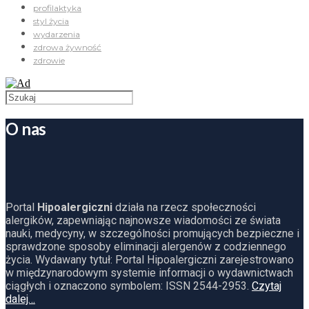
profilaktyka
styl życia
wydarzenia
zdrowa żywność
zdrowie
O nas
Portal
Hipoalergiczni
działa na rzecz społeczności
alergików, zapewniając najnowsze wiadomości ze świata
nauki, medycyny, w szczególności promujących bezpieczne i
sprawdzone sposoby eliminacji alergenów z codziennego
życia. Wydawany tytuł: Portal Hipoalergiczni zarejestrowano
w międzynarodowym systemie informacji o wydawnictwach
ciągłych i oznaczono symbolem: ISSN 2544-2953.
Czytaj
dalej…