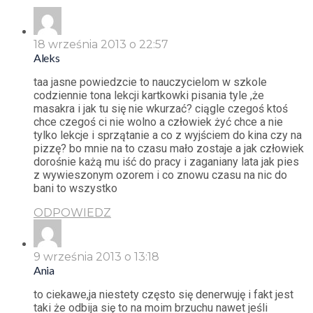
18 września 2013 o 22:57
Aleks
taa jasne powiedzcie to nauczycielom w szkole
codziennie tona lekcji kartkowki pisania tyle ,że
masakra i jak tu się nie wkurzać? ciągle czegoś ktoś
chce czegoś ci nie wolno a człowiek żyć chce a nie
tylko lekcje i sprzątanie a co z wyjściem do kina czy na
pizzę? bo mnie na to czasu mało zostaje a jak człowiek
dorośnie każą mu iść do pracy i zaganiany lata jak pies
z wywieszonym ozorem i co znowu czasu na nic do
bani to wszystko
ODPOWIEDZ
9 września 2013 o 13:18
Ania
to ciekawe,ja niestety często się denerwuję i fakt jest
taki że odbija się to na moim brzuchu nawet jeśli