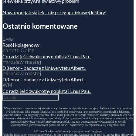
Niewielka przywra, światowy problem
Nowa porcja książek – nie przegap ciekawej lektury!
Ostatnio komentowane
Ewa
Rosół kolagenowy
Żaneta Geltz
Co radzi jeść dwukrotny noblista? Linus Pau...
mirosław mastej
D3 error – badacze z Uniwerytetu Albert...
mirosław mastej
D3 error – badacze z Uniwerytetu Albert...
WM
Co radzi jeść dwukrotny noblista? Linus Pau...
Wszystkie treści zawarte na tej stronie mają charakter wyłącznie informacyjny. Żadna z treści nie powinna
być traktowana jako porada lekarska i nie może być stosowana jako zastępstwo konsultacji z lekarzem,
gdyż nie umożliwia diagnozy choroby. Jeśli masz problem ze swoim zdrowiem radzimy skontaktować się z
lekarzem rodzinnym lub stosownym specjalistą. Autorzy artykułów dokładają największej staranności, aby
zapewnić najwyższą wartość merytoryczną treści, lecz nie ponoszą odpowiedzialności za wynik
wykorzystania prezentowanych porad lub treści. Zapraszamy do zapoznania się z regulaminem.
Affiliate Disclosure/Informacja o programie afiliacyjnym
Niektóre linki na tej stronie internetowej, to linki partnerskie. Oznacza to, że jeśli klikniesz link afiliacyjny