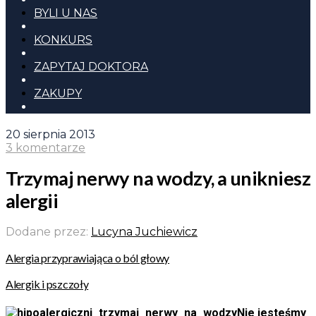
BYLI U NAS
KONKURS
ZAPYTAJ DOKTORA
ZAKUPY
20 sierpnia 2013
3 komentarze
Trzymaj nerwy na wodzy, a unikniesz
alergii
Dodane przez:
Lucyna Juchiewicz
Alergia przyprawiająca o ból głowy
Alergik i pszczoły
Nie jesteśmy