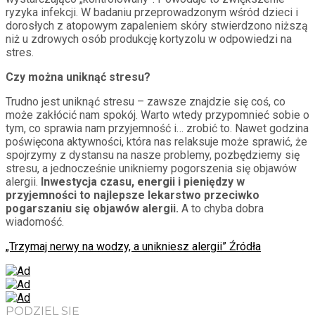
ryzyka infekcji. W badaniu przeprowadzonym wśród dzieci i
dorosłych z atopowym zapaleniem skóry stwierdzono niższą
niż u zdrowych osób produkcję kortyzolu w odpowiedzi na
stres.
Czy można uniknąć stresu?
Trudno jest uniknąć stresu – zawsze znajdzie się coś, co
może zakłócić nam spokój. Warto wtedy przypomnieć sobie o
tym, co sprawia nam przyjemność i… zrobić to. Nawet godzina
poświęcona aktywności, która nas relaksuje może sprawić, że
spojrzymy z dystansu na nasze problemy, pozbędziemy się
stresu, a jednocześnie unikniemy pogorszenia się objawów
alergii.
Inwestycja czasu, energii i pieniędzy w
przyjemności to najlepsze lekarstwo przeciwko
pogarszaniu się objawów alergii.
A to chyba dobra
wiadomość.
„Trzymaj nerwy na wodzy, a unikniesz alergii” Źródła
PODZIEL SIĘ