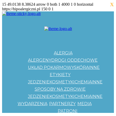
X
15
49.0138
8.38624
arrow
0
both
1
4000
1
0
horizontal
https://hipoalergiczni.pl
150
0
1
ALERGIA
ALERGENY
DROGI ODDECHOWE
UKŁAD POKARMOWY
SKÓRA
INNE
ETYKIETY
JEDZENIE
KOSMETYKI
CHEMIA
INNE
SPOSOBY NA ZDROWIE
JEDZENIE
KOSMETYKI
CHEMIA
INNE
WYDARZENIA
PARTNERZY
MEDIA
PATRONI