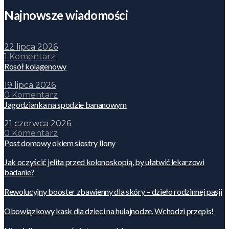
Najnowsze wiadomości
22 lipca 2026
1 Komentarz
Rosół kolagenowy
19 lipca 2026
0 Komentarz
Jagodzianka na spodzie bananowym
21 czerwca 2026
0 Komentarz
Post domowy okiem siostry Ilony
Jak oczyścić jelita przed kolonoskopią, by ułatwić lekarzowi
badanie?
Rewolucyjny booster zbawienny dla skóry – dzieło rodzinnej pasji
Obowiązkowy kask dla dzieci na hulajnodze. Wchodzi przepis!