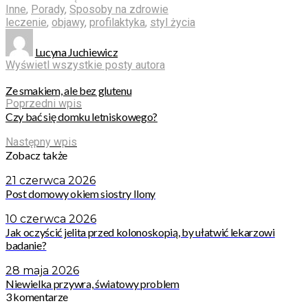
Inne
,
Porady
,
Sposoby na zdrowie
leczenie
,
objawy
,
profilaktyka
,
styl życia
Lucyna Juchiewicz
Wyświetl wszystkie posty autora
Ze smakiem, ale bez glutenu
Poprzedni wpis
Czy bać się domku letniskowego?
Następny wpis
Zobacz także
21 czerwca 2026
Post domowy okiem siostry Ilony
10 czerwca 2026
Jak oczyścić jelita przed kolonoskopią, by ułatwić lekarzowi
badanie?
28 maja 2026
Niewielka przywra, światowy problem
3 komentarze