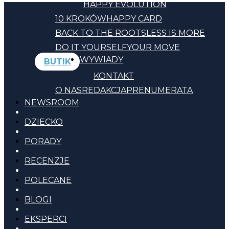
HAPPY EVOLUTION
10 KROKÓW
HAPPY CARD
BACK TO THE ROOTS
LESS IS MORE
DO IT YOURSELF
YOUR MOVE
WYWIADY
BUTIK
KONTAKT
O NAS
REDAKCJA
PRENUMERATA
NEWSROOM
DZIECKO
PORADY
RECENZJE
POLECANE
BLOGI
EKSPERCI