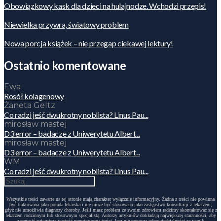
Obowiązkowy kask dla dzieci na hulajnodze. Wchodzi przepis!
Niewielka przywra, światowy problem
Nowa porcja książek – nie przegap ciekawej lektury!
Ostatnio komentowane
Ewa
Rosół kolagenowy
Żaneta Geltz
Co radzi jeść dwukrotny noblista? Linus Pau...
mirosław mastej
D3 error – badacze z Uniwerytetu Albert...
mirosław mastej
D3 error – badacze z Uniwerytetu Albert...
WM
Co radzi jeść dwukrotny noblista? Linus Pau...
Wszystkie treści zawarte na tej stronie mają charakter wyłącznie informacyjny. Żadna z treści nie powinna
być traktowana jako porada lekarska i nie może być stosowana jako zastępstwo konsultacji z lekarzem,
gdyż nie umożliwia diagnozy choroby. Jeśli masz problem ze swoim zdrowiem radzimy skontaktować się z
lekarzem rodzinnym lub stosownym specjalistą. Autorzy artykułów dokładają największej staranności, aby
zapewnić najwyższą wartość merytoryczną treści, lecz nie ponoszą odpowiedzialności za wynik