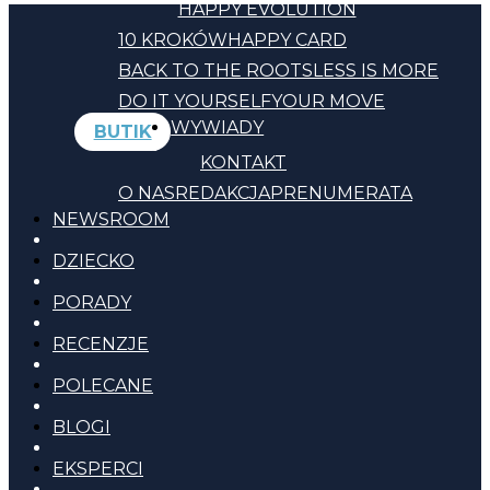
HAPPY EVOLUTION
10 KROKÓW
HAPPY CARD
BACK TO THE ROOTS
LESS IS MORE
DO IT YOURSELF
YOUR MOVE
WYWIADY
BUTIK
KONTAKT
O NAS
REDAKCJA
PRENUMERATA
NEWSROOM
DZIECKO
PORADY
RECENZJE
POLECANE
BLOGI
EKSPERCI