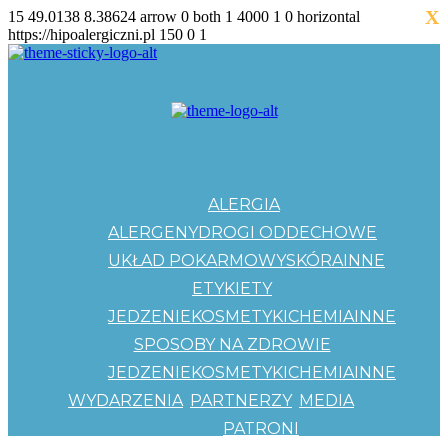
X
15
49.0138
8.38624
arrow
0
both
1
4000
1
0
horizontal
https://hipoalergiczni.pl
150
0
1
ALERGIA
ALERGENY
DROGI ODDECHOWE
UKŁAD POKARMOWY
SKÓRA
INNE
ETYKIETY
JEDZENIE
KOSMETYKI
CHEMIA
INNE
SPOSOBY NA ZDROWIE
JEDZENIE
KOSMETYKI
CHEMIA
INNE
WYDARZENIA
PARTNERZY
MEDIA
PATRONI