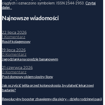
ciągłych i oznaczono symbolem: ISSN 2544-2953.
Czytaj
dalej…
Najnowsze wiadomości
22 lipca 2026
1 Komentarz
Rosół kolagenowy
19 lipca 2026
0 Komentarz
Jagodzianka na spodzie bananowym
21 czerwca 2026
0 Komentarz
Post domowy okiem siostry Ilony
Jak oczyścić jelita przed kolonoskopią, by ułatwić lekarzowi
badanie?
Rewolucyjny booster zbawienny dla skóry – dzieło rodzinnej pasji