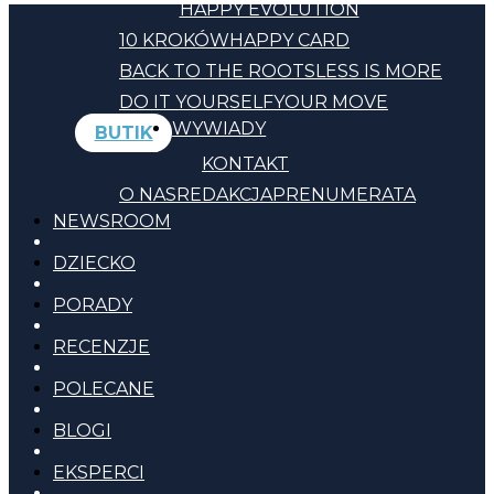
HAPPY EVOLUTION
10 KROKÓW
HAPPY CARD
BACK TO THE ROOTS
LESS IS MORE
DO IT YOURSELF
YOUR MOVE
WYWIADY
BUTIK
KONTAKT
O NAS
REDAKCJA
PRENUMERATA
NEWSROOM
DZIECKO
PORADY
RECENZJE
POLECANE
BLOGI
EKSPERCI