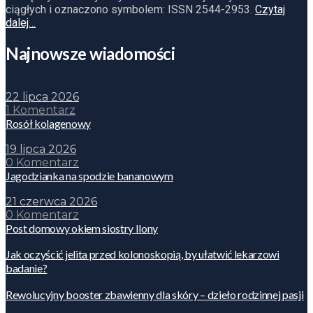
ciągłych i oznaczono symbolem: ISSN 2544-2953.
Czytaj
dalej…
Najnowsze wiadomości
22 lipca 2026
1 Komentarz
Rosół kolagenowy
19 lipca 2026
0 Komentarz
Jagodzianka na spodzie bananowym
21 czerwca 2026
0 Komentarz
Post domowy okiem siostry Ilony
Jak oczyścić jelita przed kolonoskopią, by ułatwić lekarzowi
badanie?
Rewolucyjny booster zbawienny dla skóry – dzieło rodzinnej pasji