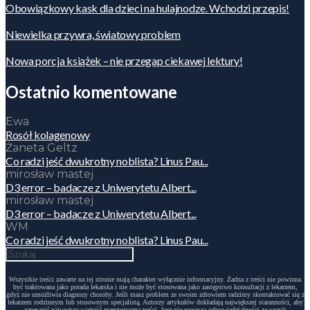
Obowiązkowy kask dla dzieci na hulajnodze. Wchodzi przepis!
Niewielka przywra, światowy problem
Nowa porcja książek – nie przegap ciekawej lektury!
Ostatnio komentowane
Ewa
Rosół kolagenowy
Żaneta Geltz
Co radzi jeść dwukrotny noblista? Linus Pau...
mirosław mastej
D3 error – badacze z Uniwerytetu Albert...
mirosław mastej
D3 error – badacze z Uniwerytetu Albert...
WM
Co radzi jeść dwukrotny noblista? Linus Pau...
Wszystkie treści zawarte na tej stronie mają charakter wyłącznie informacyjny. Żadna z treści nie powinna
być traktowana jako porada lekarska i nie może być stosowana jako zastępstwo konsultacji z lekarzem,
gdyż nie umożliwia diagnozy choroby. Jeśli masz problem ze swoim zdrowiem radzimy skontaktować się z
lekarzem rodzinnym lub stosownym specjalistą. Autorzy artykułów dokładają największej staranności, aby
zapewnić najwyższą wartość merytoryczną treści, lecz nie ponoszą odpowiedzialności za wynik