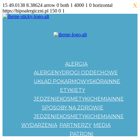
X
15
49.0138
8.38624
arrow
0
both
1
4000
1
0
horizontal
https://hipoalergiczni.pl
150
0
1
ALERGIA
ALERGENY
DROGI ODDECHOWE
UKŁAD POKARMOWY
SKÓRA
INNE
ETYKIETY
JEDZENIE
KOSMETYKI
CHEMIA
INNE
SPOSOBY NA ZDROWIE
JEDZENIE
KOSMETYKI
CHEMIA
INNE
WYDARZENIA
PARTNERZY
MEDIA
PATRONI