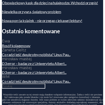
Obowiązkowy kask dla dzieci na hulajnodze. Wchodzi przepis!
Niewielka przywra, światowy problem
Nowa porcja książek – nie przegap ciekawej lektury!
Ostatnio komentowane
Ewa
Rosół kolagenowy
Żaneta Geltz
Co radzi jeść dwukrotny noblista? Linus Pau...
mirosław mastej
D3 error – badacze z Uniwerytetu Albert...
mirosław mastej
D3 error – badacze z Uniwerytetu Albert...
WM
Co radzi jeść dwukrotny noblista? Linus Pau...
Wszystkie treści zawarte na tej stronie mają charakter wyłącznie informacyjny. Żadna z treści nie powinna
być traktowana jako porada lekarska i nie może być stosowana jako zastępstwo konsultacji z lekarzem,
gdyż nie umożliwia diagnozy choroby. Jeśli masz problem ze swoim zdrowiem radzimy skontaktować się z
lekarzem rodzinnym lub stosownym specjalistą. Autorzy artykułów dokładają największej staranności, aby
zapewnić najwyższą wartość merytoryczną treści, lecz nie ponoszą odpowiedzialności za wynik