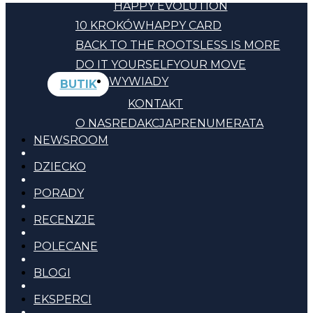
HAPPY EVOLUTION
10 KROKÓW
HAPPY CARD
BACK TO THE ROOTS
LESS IS MORE
DO IT YOURSELF
YOUR MOVE
WYWIADY
BUTIK
KONTAKT
O NAS
REDAKCJA
PRENUMERATA
NEWSROOM
DZIECKO
PORADY
RECENZJE
POLECANE
BLOGI
EKSPERCI