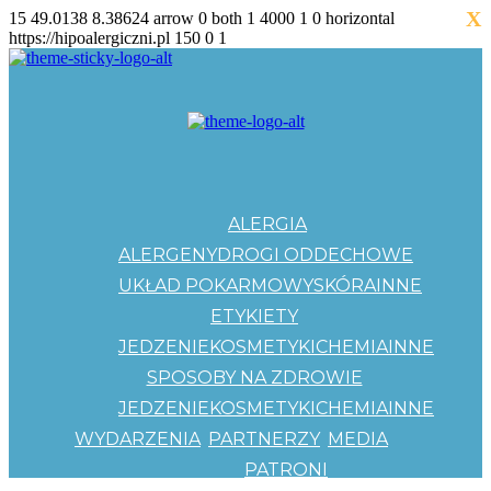
X
15
49.0138
8.38624
arrow
0
both
1
4000
1
0
horizontal
https://hipoalergiczni.pl
150
0
1
ALERGIA
ALERGENY
DROGI ODDECHOWE
UKŁAD POKARMOWY
SKÓRA
INNE
ETYKIETY
JEDZENIE
KOSMETYKI
CHEMIA
INNE
SPOSOBY NA ZDROWIE
JEDZENIE
KOSMETYKI
CHEMIA
INNE
WYDARZENIA
PARTNERZY
MEDIA
PATRONI