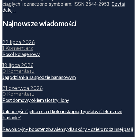
ciągłych i oznaczono symbolem: ISSN 2544-2953.
Czytaj
dalej…
Najnowsze wiadomości
22 lipca 2026
1 Komentarz
Rosół kolagenowy
19 lipca 2026
0 Komentarz
Jagodzianka na spodzie bananowym
21 czerwca 2026
0 Komentarz
Post domowy okiem siostry Ilony
Jak oczyścić jelita przed kolonoskopią, by ułatwić lekarzowi
badanie?
Rewolucyjny booster zbawienny dla skóry – dzieło rodzinnej pasji