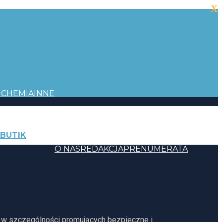
X
I
CHEMIA
INNE
BUTIK
KONTAKT
O NAS
REDAKCJA
PRENUMERATA
, w szczególności promujących bezpieczne i