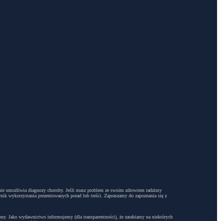
dyż nie umożliwia diagnozy choroby. Jeśli masz problem ze swoim zdrowiem radzimy
ynik wykorzystania prezentowanych porad lub treści. Zapraszamy do zapoznania się z
trony. Jako wydawnictwo informujemy (dla transparentności), że zarabiamy na niektórych