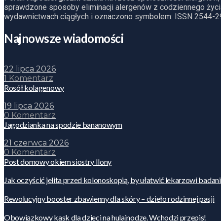
sprawdzone sposoby eliminacji alergenów z codziennego życia
wydawnictwach ciągłych i oznaczono symbolem: ISSN 2544-2
Najnowsze wiadomości
22 lipca 2026
1 Komentarz
Rosół kolagenowy
19 lipca 2026
0 Komentarz
Jagodzianka na spodzie bananowym
21 czerwca 2026
0 Komentarz
Post domowy okiem siostry Ilony
Jak oczyścić jelita przed kolonoskopią, by ułatwić lekarzowi badan
Rewolucyjny booster zbawienny dla skóry – dzieło rodzinnej pasji
Obowiązkowy kask dla dzieci na hulajnodze. Wchodzi przepis!