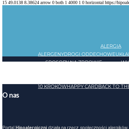
15
49.0138
8.38624
arrow
0
both
1
4000
1
0
horizontal
https://hipoal
ALERGIA
ALERGENY
DROGI ODDECHOWE
UKŁ
SPOSOBY NA ZDROWIE
WY
JEDZENIE
KOSMETYKI
CHEMIA
INNE
HAPP
10 KROKÓW
HAPPY CARD
BACK TO TH
O nas
Portal
Hipoalergiczni
działa na rzecz społeczności alergików