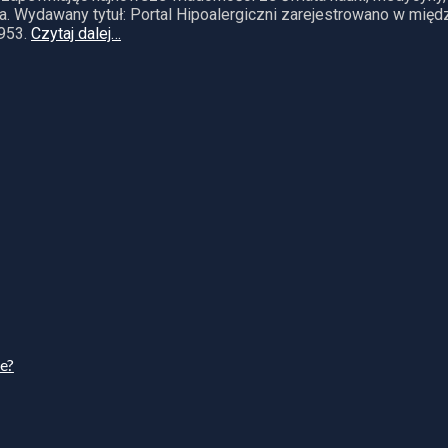
. Wydawany tytuł: Portal Hipoalergiczni zarejestrowano w mię
953.
Czytaj dalej…
ie?