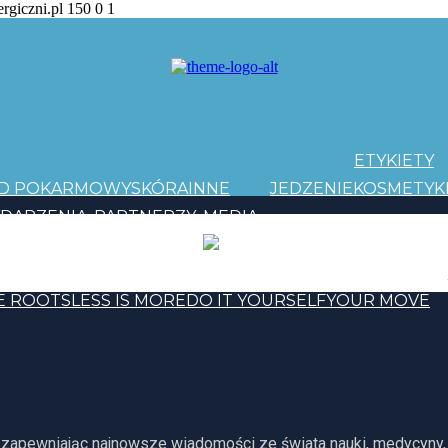
ergiczni.pl
150
0
1
ETYKIETY
AD POKARMOWY
SKÓRA
INNE
JEDZENIE
KOSMETYK
DARZENIA
PARTNERZY
MEDIA
PATRONI
Y EVOLUTION
E ROOTS
LESS IS MORE
DO IT YOURSELF
YOUR MOVE
, zapewniając najnowsze wiadomości ze świata nauki, medycyny