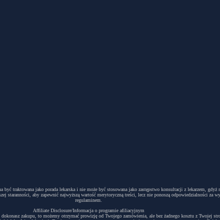
winna być traktowana jako porada lekarska i nie może być stosowana jako zastępstwo konsultacji z lekarzem, g
ej staranności, aby zapewnić najwyższą wartość merytoryczną treści, lecz nie ponoszą odpowiedzialności za w
regulaminem.
Affiliate Disclosure/Informacja o programie afiliacyjnym
acyjny i dokonasz zakupu, to możemy otrzymać prowizję od Twojego zamówienia, ale bez żadnego kosztu z Twojej s