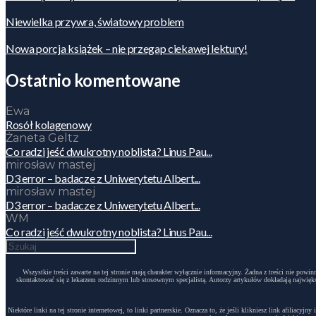
Niewielka przywra, światowy problem
Nowa porcja książek – nie przegap ciekawej lektury!
Ostatnio komentowane
Ewa
Rosół kolagenowy
Żaneta Geltz
Co radzi jeść dwukrotny noblista? Linus Pau...
mirosław mastej
D3 error – badacze z Uniwerytetu Albert...
mirosław mastej
D3 error – badacze z Uniwerytetu Albert...
WM
Co radzi jeść dwukrotny noblista? Linus Pau...
Wszystkie treści zawarte na tej stronie mają charakter wyłącznie informacyjny. Żadna z treści nie po
skontaktować się z lekarzem rodzinnym lub stosownym specjalistą. Autorzy artykułów dokładają największ
Niektóre linki na tej stronie internetowej, to linki partnerskie. Oznacza to, że jeśli klikniesz link afili