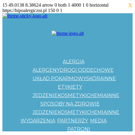
X
15
49.0138
8.38624
arrow
0
both
1
4000
1
0
horizontal
https://hipoalergiczni.pl
150
0
1
ALERGIA
ALERGENY
DROGI ODDECHOWE
UKŁAD POKARMOWY
SKÓRA
INNE
ETYKIETY
JEDZENIE
KOSMETYKI
CHEMIA
INNE
SPOSOBY NA ZDROWIE
JEDZENIE
KOSMETYKI
CHEMIA
INNE
WYDARZENIA
PARTNERZY
MEDIA
PATRONI