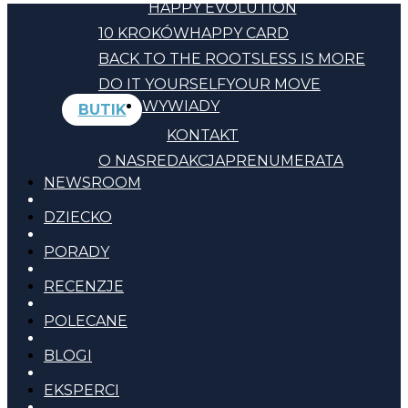
HAPPY EVOLUTION
10 KROKÓW
HAPPY CARD
BACK TO THE ROOTS
LESS IS MORE
DO IT YOURSELF
YOUR MOVE
WYWIADY
BUTIK
KONTAKT
O NAS
REDAKCJA
PRENUMERATA
NEWSROOM
DZIECKO
PORADY
RECENZJE
POLECANE
BLOGI
EKSPERCI