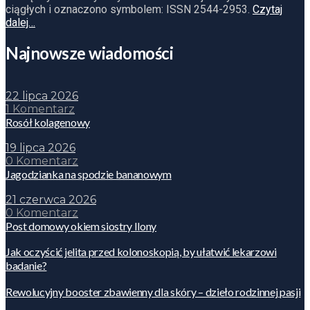
ciągłych i oznaczono symbolem: ISSN 2544-2953.
Czytaj
dalej…
Najnowsze wiadomości
22 lipca 2026
1 Komentarz
Rosół kolagenowy
19 lipca 2026
0 Komentarz
Jagodzianka na spodzie bananowym
21 czerwca 2026
0 Komentarz
Post domowy okiem siostry Ilony
Jak oczyścić jelita przed kolonoskopią, by ułatwić lekarzowi
badanie?
Rewolucyjny booster zbawienny dla skóry – dzieło rodzinnej pasji