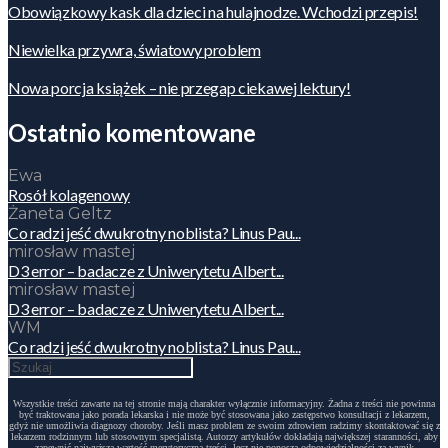
Obowiązkowy kask dla dzieci na hulajnodze. Wchodzi przepis!
Niewielka przywra, światowy problem
Nowa porcja książek – nie przegap ciekawej lektury!
Ostatnio komentowane
Ewa
Rosół kolagenowy
Żaneta Geltz
Co radzi jeść dwukrotny noblista? Linus Pau...
mirosław mastej
D3 error – badacze z Uniwerytetu Albert...
mirosław mastej
D3 error – badacze z Uniwerytetu Albert...
WM
Co radzi jeść dwukrotny noblista? Linus Pau...
Wszystkie treści zawarte na tej stronie mają charakter wyłącznie informacyjny. Żadna z treści nie powinna
być traktowana jako porada lekarska i nie może być stosowana jako zastępstwo konsultacji z lekarzem,
gdyż nie umożliwia diagnozy choroby. Jeśli masz problem ze swoim zdrowiem radzimy skontaktować się z
lekarzem rodzinnym lub stosownym specjalistą. Autorzy artykułów dokładają największej staranności, aby
zapewnić najwyższą wartość merytoryczną treści, lecz nie ponoszą odpowiedzialności za wynik