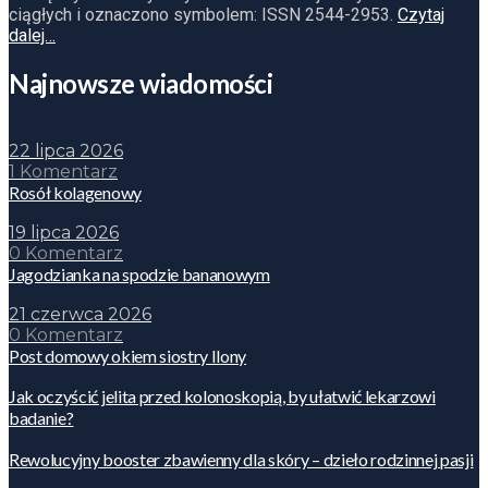
ciągłych i oznaczono symbolem: ISSN 2544-2953.
Czytaj
dalej…
Najnowsze wiadomości
22 lipca 2026
1 Komentarz
Rosół kolagenowy
19 lipca 2026
0 Komentarz
Jagodzianka na spodzie bananowym
21 czerwca 2026
0 Komentarz
Post domowy okiem siostry Ilony
Jak oczyścić jelita przed kolonoskopią, by ułatwić lekarzowi
badanie?
Rewolucyjny booster zbawienny dla skóry – dzieło rodzinnej pasji