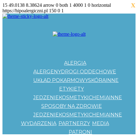
X
15
49.0138
8.38624
arrow
0
both
1
4000
1
0
horizontal
https://hipoalergiczni.pl
150
0
1
ALERGIA
ALERGENY
DROGI ODDECHOWE
UKŁAD POKARMOWY
SKÓRA
INNE
ETYKIETY
JEDZENIE
KOSMETYKI
CHEMIA
INNE
SPOSOBY NA ZDROWIE
JEDZENIE
KOSMETYKI
CHEMIA
INNE
WYDARZENIA
PARTNERZY
MEDIA
PATRONI