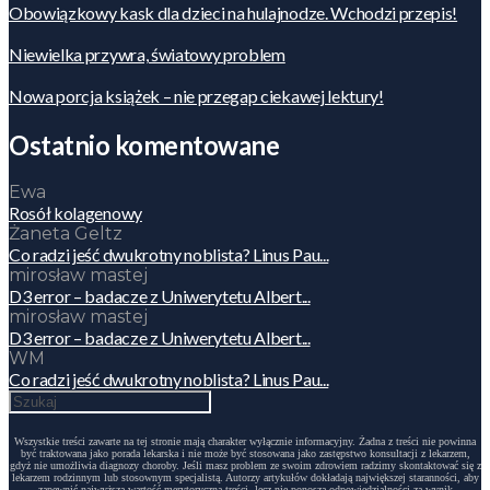
Obowiązkowy kask dla dzieci na hulajnodze. Wchodzi przepis!
Niewielka przywra, światowy problem
Nowa porcja książek – nie przegap ciekawej lektury!
Ostatnio komentowane
Ewa
Rosół kolagenowy
Żaneta Geltz
Co radzi jeść dwukrotny noblista? Linus Pau...
mirosław mastej
D3 error – badacze z Uniwerytetu Albert...
mirosław mastej
D3 error – badacze z Uniwerytetu Albert...
WM
Co radzi jeść dwukrotny noblista? Linus Pau...
Wszystkie treści zawarte na tej stronie mają charakter wyłącznie informacyjny. Żadna z treści nie powinna
być traktowana jako porada lekarska i nie może być stosowana jako zastępstwo konsultacji z lekarzem,
gdyż nie umożliwia diagnozy choroby. Jeśli masz problem ze swoim zdrowiem radzimy skontaktować się z
lekarzem rodzinnym lub stosownym specjalistą. Autorzy artykułów dokładają największej staranności, aby
zapewnić najwyższą wartość merytoryczną treści, lecz nie ponoszą odpowiedzialności za wynik