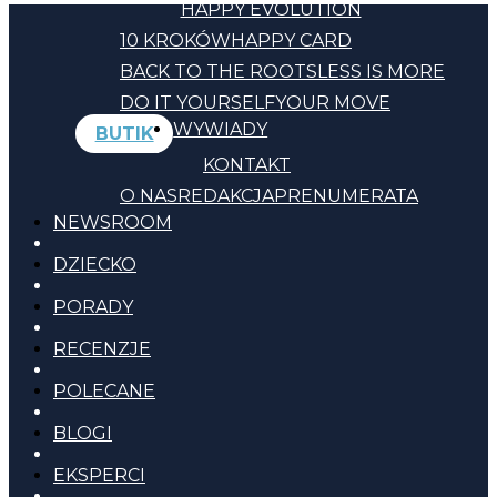
HAPPY EVOLUTION
10 KROKÓW
HAPPY CARD
BACK TO THE ROOTS
LESS IS MORE
DO IT YOURSELF
YOUR MOVE
WYWIADY
BUTIK
KONTAKT
O NAS
REDAKCJA
PRENUMERATA
NEWSROOM
DZIECKO
PORADY
RECENZJE
POLECANE
BLOGI
EKSPERCI