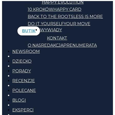
HAPPY EVOLUTION
10 KROKÓW
HAPPY CARD
BACK TO THE ROOTS
LESS IS MORE
DO IT YOURSELF
YOUR MOVE
WYWIADY
BUTIK
KONTAKT
O NAS
REDAKCJA
PRENUMERATA
NEWSROOM
DZIECKO
PORADY
RECENZJE
POLECANE
BLOGI
EKSPERCI