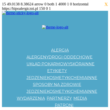
X
15
49.0138
8.38624
arrow
0
both
1
4000
1
0
horizontal
https://hipoalergiczni.pl
150
0
1
ALERGIA
ALERGENY
DROGI ODDECHOWE
UKŁAD POKARMOWY
SKÓRA
INNE
ETYKIETY
JEDZENIE
KOSMETYKI
CHEMIA
INNE
SPOSOBY NA ZDROWIE
JEDZENIE
KOSMETYKI
CHEMIA
INNE
WYDARZENIA
PARTNERZY
MEDIA
PATRONI