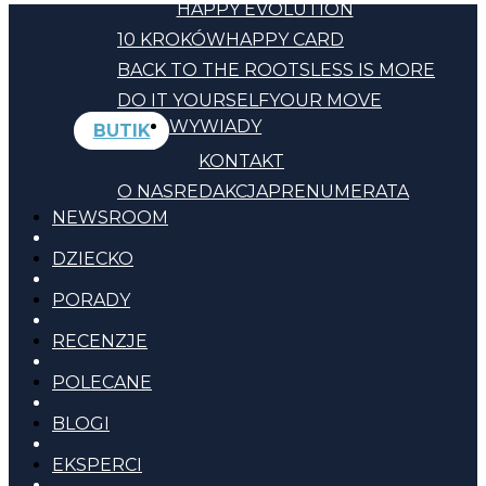
HAPPY EVOLUTION
10 KROKÓW
HAPPY CARD
BACK TO THE ROOTS
LESS IS MORE
DO IT YOURSELF
YOUR MOVE
WYWIADY
BUTIK
KONTAKT
O NAS
REDAKCJA
PRENUMERATA
NEWSROOM
DZIECKO
PORADY
RECENZJE
POLECANE
BLOGI
EKSPERCI