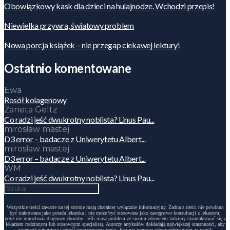
Obowiązkowy kask dla dzieci na hulajnodze. Wchodzi przepis!
Niewielka przywra, światowy problem
Nowa porcja książek – nie przegap ciekawej lektury!
Ostatnio komentowane
Ewa
Rosół kolagenowy
Żaneta Geltz
Co radzi jeść dwukrotny noblista? Linus Pau...
mirosław mastej
D3 error – badacze z Uniwerytetu Albert...
mirosław mastej
D3 error – badacze z Uniwerytetu Albert...
WM
Co radzi jeść dwukrotny noblista? Linus Pau...
Wszystkie treści zawarte na tej stronie mają charakter wyłącznie informacyjny. Żadna z treści nie powinna
być traktowana jako porada lekarska i nie może być stosowana jako zastępstwo konsultacji z lekarzem,
gdyż nie umożliwia diagnozy choroby. Jeśli masz problem ze swoim zdrowiem radzimy skontaktować się z
lekarzem rodzinnym lub stosownym specjalistą. Autorzy artykułów dokładają największej staranności, aby
zapewnić najwyższą wartość merytoryczną treści, lecz nie ponoszą odpowiedzialności za wynik