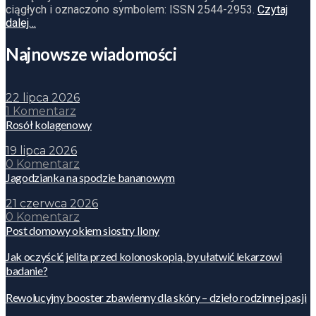
ciągłych i oznaczono symbolem: ISSN 2544-2953.
Czytaj
dalej…
Najnowsze wiadomości
22 lipca 2026
1 Komentarz
Rosół kolagenowy
19 lipca 2026
0 Komentarz
Jagodzianka na spodzie bananowym
21 czerwca 2026
0 Komentarz
Post domowy okiem siostry Ilony
Jak oczyścić jelita przed kolonoskopią, by ułatwić lekarzowi
badanie?
Rewolucyjny booster zbawienny dla skóry – dzieło rodzinnej pasji