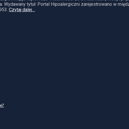
. Wydawany tytuł: Portal Hipoalergiczni zarejestrowano w mię
953.
Czytaj dalej…
ie?