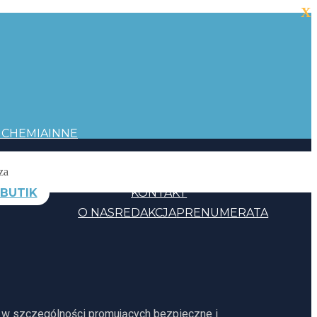
X
I
CHEMIA
INNE
BUTIK
KONTAKT
O NAS
REDAKCJA
PRENUMERATA
, w szczególności promujących bezpieczne i