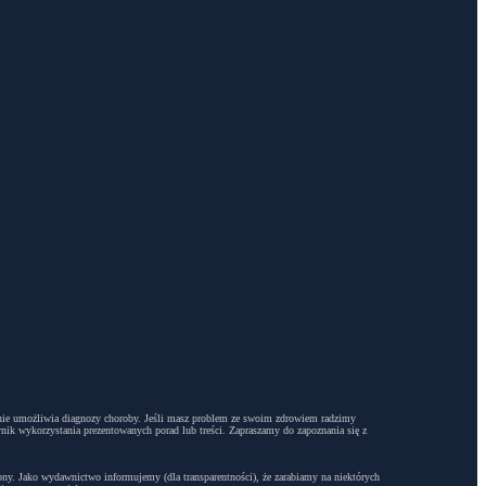
dyż nie umożliwia diagnozy choroby. Jeśli masz problem ze swoim zdrowiem radzimy
ynik wykorzystania prezentowanych porad lub treści. Zapraszamy do zapoznania się z
trony. Jako wydawnictwo informujemy (dla transparentności), że zarabiamy na niektórych