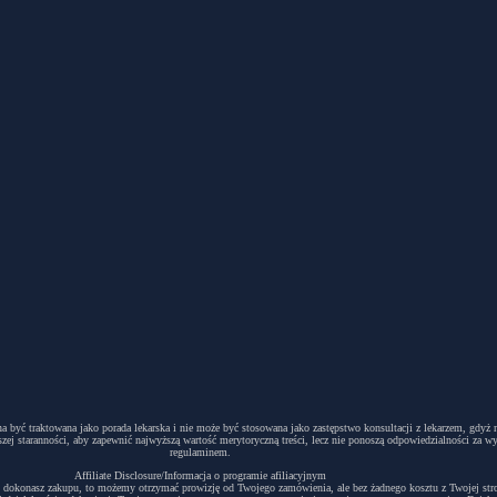
winna być traktowana jako porada lekarska i nie może być stosowana jako zastępstwo konsultacji z lekarzem, g
ej staranności, aby zapewnić najwyższą wartość merytoryczną treści, lecz nie ponoszą odpowiedzialności za w
regulaminem.
Affiliate Disclosure/Informacja o programie afiliacyjnym
acyjny i dokonasz zakupu, to możemy otrzymać prowizję od Twojego zamówienia, ale bez żadnego kosztu z Twojej s