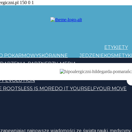
ergiczni.pl
150
0
1
ETYKIETY
AD POKARMOWY
SKÓRA
INNE
JEDZENIE
KOSMETYK
DARZENIA
PARTNERZY
MEDIA
PATRONI
Y EVOLUTION
E ROOTS
LESS IS MORE
DO IT YOURSELF
YOUR MOVE
, zapewniając najnowsze wiadomości ze świata nauki, medycyny