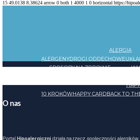
15
49.0138
8.38624
arrow
0
both
1
4000
1
0
horizontal
https://hipoal
ALERGIA
ALERGENY
DROGI ODDECHOWE
UKŁ
SPOSOBY NA ZDROWIE
WY
JEDZENIE
KOSMETYKI
CHEMIA
INNE
HAPP
10 KROKÓW
HAPPY CARD
BACK TO TH
O nas
Portal
Hipoalergiczni
działa na rzecz społeczności alergików