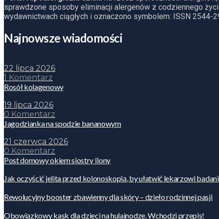
sprawdzone sposoby eliminacji alergenów z codziennego życia
wydawnictwach ciągłych i oznaczono symbolem: ISSN 2544-2
Najnowsze wiadomości
22 lipca 2026
1 Komentarz
Rosół kolagenowy
19 lipca 2026
0 Komentarz
Jagodzianka na spodzie bananowym
21 czerwca 2026
0 Komentarz
Post domowy okiem siostry Ilony
Jak oczyścić jelita przed kolonoskopią, by ułatwić lekarzowi badan
Rewolucyjny booster zbawienny dla skóry – dzieło rodzinnej pasji
Obowiązkowy kask dla dzieci na hulajnodze. Wchodzi przepis!