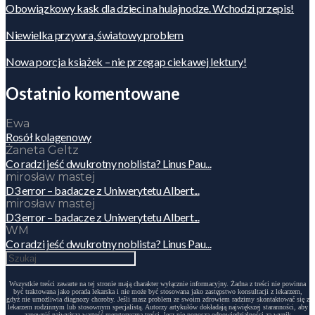
Obowiązkowy kask dla dzieci na hulajnodze. Wchodzi przepis!
Niewielka przywra, światowy problem
Nowa porcja książek – nie przegap ciekawej lektury!
Ostatnio komentowane
Ewa
Rosół kolagenowy
Żaneta Geltz
Co radzi jeść dwukrotny noblista? Linus Pau...
mirosław mastej
D3 error – badacze z Uniwerytetu Albert...
mirosław mastej
D3 error – badacze z Uniwerytetu Albert...
WM
Co radzi jeść dwukrotny noblista? Linus Pau...
Wszystkie treści zawarte na tej stronie mają charakter wyłącznie informacyjny. Żadna z treści nie powinna
być traktowana jako porada lekarska i nie może być stosowana jako zastępstwo konsultacji z lekarzem,
gdyż nie umożliwia diagnozy choroby. Jeśli masz problem ze swoim zdrowiem radzimy skontaktować się z
lekarzem rodzinnym lub stosownym specjalistą. Autorzy artykułów dokładają największej staranności, aby
zapewnić najwyższą wartość merytoryczną treści, lecz nie ponoszą odpowiedzialności za wynik