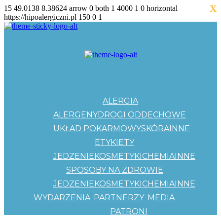
X
15
49.0138
8.38624
arrow
0
both
1
4000
1
0
horizontal
https://hipoalergiczni.pl
150
0
1
ALERGIA
ALERGENY
DROGI ODDECHOWE
UKŁAD POKARMOWY
SKÓRA
INNE
ETYKIETY
JEDZENIE
KOSMETYKI
CHEMIA
INNE
SPOSOBY NA ZDROWIE
JEDZENIE
KOSMETYKI
CHEMIA
INNE
WYDARZENIA
PARTNERZY
MEDIA
PATRONI