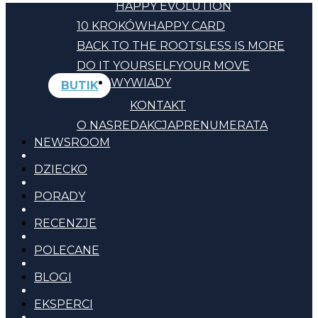
HAPPY EVOLUTION
10 KROKÓW
HAPPY CARD
BACK TO THE ROOTS
LESS IS MORE
DO IT YOURSELF
YOUR MOVE
WYWIADY
BUTIK
KONTAKT
O NAS
REDAKCJA
PRENUMERATA
NEWSROOM
DZIECKO
PORADY
RECENZJE
POLECANE
BLOGI
EKSPERCI