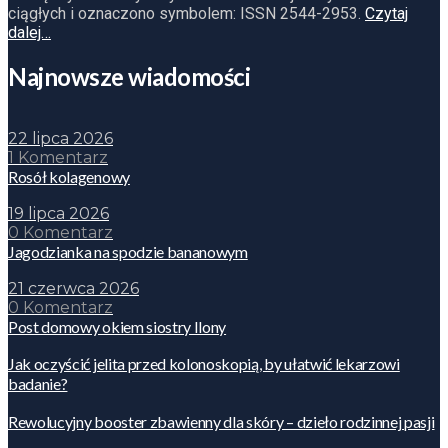
ciągłych i oznaczono symbolem: ISSN 2544-2953.
Czytaj
dalej…
Najnowsze wiadomości
22 lipca 2026
1 Komentarz
Rosół kolagenowy
19 lipca 2026
0 Komentarz
Jagodzianka na spodzie bananowym
21 czerwca 2026
0 Komentarz
Post domowy okiem siostry Ilony
Jak oczyścić jelita przed kolonoskopią, by ułatwić lekarzowi
badanie?
Rewolucyjny booster zbawienny dla skóry – dzieło rodzinnej pasji