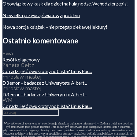
Obowiązkowy kask dla dzieci na hulajnodze. Wchodzi przepis!
Niewielka przywra, światowy problem
Nowa porcja książek – nie przegap ciekawej lektury!
Ostatnio komentowane
Ewa
Rosół kolagenowy
Żaneta Geltz
Co radzi jeść dwukrotny noblista? Linus Pau...
mirosław mastej
D3 error – badacze z Uniwerytetu Albert...
mirosław mastej
D3 error – badacze z Uniwerytetu Albert...
WM
Co radzi jeść dwukrotny noblista? Linus Pau...
Wszystkie treści zawarte na tej stronie mają charakter wyłącznie informacyjny. Żadna z treści nie powinna
być traktowana jako porada lekarska i nie może być stosowana jako zastępstwo konsultacji z lekarzem,
gdyż nie umożliwia diagnozy choroby. Jeśli masz problem ze swoim zdrowiem radzimy skontaktować się z
lekarzem rodzinnym lub stosownym specjalistą. Autorzy artykułów dokładają największej staranności, aby
zapewnić najwyższą wartość merytoryczną treści, lecz nie ponoszą odpowiedzialności za wynik