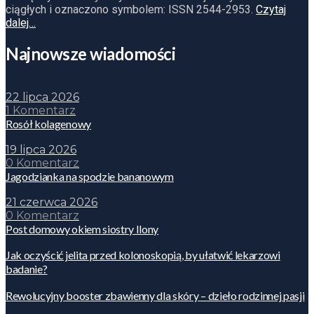
ciągłych i oznaczono symbolem: ISSN 2544-2953.
Czytaj
dalej…
Najnowsze wiadomości
22 lipca 2026
1 Komentarz
Rosół kolagenowy
19 lipca 2026
0 Komentarz
Jagodzianka na spodzie bananowym
21 czerwca 2026
0 Komentarz
Post domowy okiem siostry Ilony
Jak oczyścić jelita przed kolonoskopią, by ułatwić lekarzowi
badanie?
Rewolucyjny booster zbawienny dla skóry – dzieło rodzinnej pasji