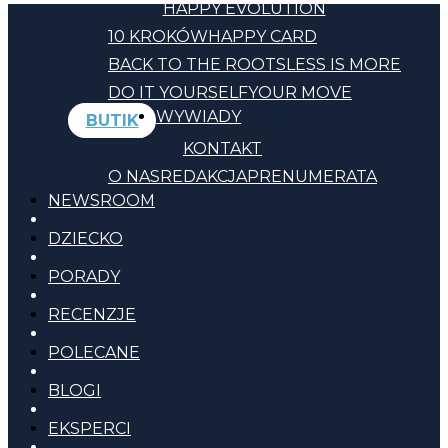
HAPPY EVOLUTION
10 KROKÓW
HAPPY CARD
BACK TO THE ROOTS
LESS IS MORE
DO IT YOURSELF
YOUR MOVE
WYWIADY
BUTIK
KONTAKT
O NAS
REDAKCJA
PRENUMERATA
NEWSROOM
DZIECKO
PORADY
RECENZJE
POLECANE
BLOGI
EKSPERCI