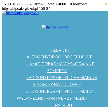
X
15
49.0138
8.38624
arrow
0
both
1
4000
1
0
horizontal
https://hipoalergiczni.pl
150
0
1
ALERGIA
ALERGENY
DROGI ODDECHOWE
UKŁAD POKARMOWY
SKÓRA
INNE
ETYKIETY
JEDZENIE
KOSMETYKI
CHEMIA
INNE
SPOSOBY NA ZDROWIE
JEDZENIE
KOSMETYKI
CHEMIA
INNE
WYDARZENIA
PARTNERZY
MEDIA
PATRONI