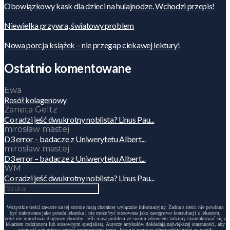
Obowiązkowy kask dla dzieci na hulajnodze. Wchodzi przepis!
Niewielka przywra, światowy problem
Nowa porcja książek – nie przegap ciekawej lektury!
Ostatnio komentowane
Ewa
Rosół kolagenowy
Żaneta Geltz
Co radzi jeść dwukrotny noblista? Linus Pau...
mirosław mastej
D3 error – badacze z Uniwerytetu Albert...
mirosław mastej
D3 error – badacze z Uniwerytetu Albert...
WM
Co radzi jeść dwukrotny noblista? Linus Pau...
Wszystkie treści zawarte na tej stronie mają charakter wyłącznie informacyjny. Żadna z treści nie powinna
być traktowana jako porada lekarska i nie może być stosowana jako zastępstwo konsultacji z lekarzem,
gdyż nie umożliwia diagnozy choroby. Jeśli masz problem ze swoim zdrowiem radzimy skontaktować się z
lekarzem rodzinnym lub stosownym specjalistą. Autorzy artykułów dokładają największej staranności, aby
zapewnić najwyższą wartość merytoryczną treści, lecz nie ponoszą odpowiedzialności za wynik