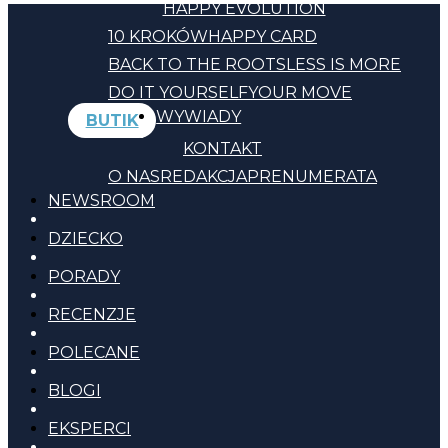
HAPPY EVOLUTION
10 KROKÓW
HAPPY CARD
BACK TO THE ROOTS
LESS IS MORE
DO IT YOURSELF
YOUR MOVE
WYWIADY
BUTIK
KONTAKT
O NAS
REDAKCJA
PRENUMERATA
NEWSROOM
DZIECKO
PORADY
RECENZJE
POLECANE
BLOGI
EKSPERCI