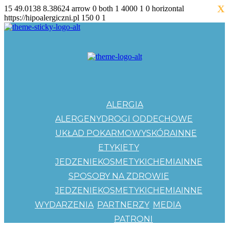
X
15
49.0138
8.38624
arrow
0
both
1
4000
1
0
horizontal
https://hipoalergiczni.pl
150
0
1
ALERGIA
ALERGENY
DROGI ODDECHOWE
UKŁAD POKARMOWY
SKÓRA
INNE
ETYKIETY
JEDZENIE
KOSMETYKI
CHEMIA
INNE
SPOSOBY NA ZDROWIE
JEDZENIE
KOSMETYKI
CHEMIA
INNE
WYDARZENIA
PARTNERZY
MEDIA
PATRONI