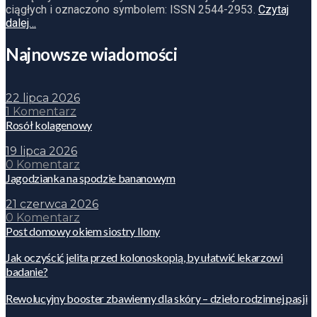
ciągłych i oznaczono symbolem: ISSN 2544-2953.
Czytaj
dalej…
Najnowsze wiadomości
22 lipca 2026
1 Komentarz
Rosół kolagenowy
19 lipca 2026
0 Komentarz
Jagodzianka na spodzie bananowym
21 czerwca 2026
0 Komentarz
Post domowy okiem siostry Ilony
Jak oczyścić jelita przed kolonoskopią, by ułatwić lekarzowi
badanie?
Rewolucyjny booster zbawienny dla skóry – dzieło rodzinnej pasji