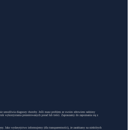
dyż nie umożliwia diagnozy choroby. Jeśli masz problem ze swoim zdrowiem radzimy
ynik wykorzystania prezentowanych porad lub treści. Zapraszamy do zapoznania się z
trony. Jako wydawnictwo informujemy (dla transparentności), że zarabiamy na niektórych