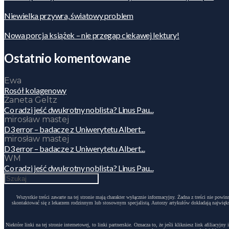
Niewielka przywra, światowy problem
Nowa porcja książek – nie przegap ciekawej lektury!
Ostatnio komentowane
Ewa
Rosół kolagenowy
Żaneta Geltz
Co radzi jeść dwukrotny noblista? Linus Pau...
mirosław mastej
D3 error – badacze z Uniwerytetu Albert...
mirosław mastej
D3 error – badacze z Uniwerytetu Albert...
WM
Co radzi jeść dwukrotny noblista? Linus Pau...
Wszystkie treści zawarte na tej stronie mają charakter wyłącznie informacyjny. Żadna z treści nie po
skontaktować się z lekarzem rodzinnym lub stosownym specjalistą. Autorzy artykułów dokładają największ
Niektóre linki na tej stronie internetowej, to linki partnerskie. Oznacza to, że jeśli klikniesz link afili