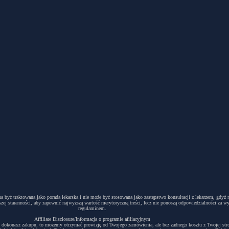
winna być traktowana jako porada lekarska i nie może być stosowana jako zastępstwo konsultacji z lekarzem, g
ej staranności, aby zapewnić najwyższą wartość merytoryczną treści, lecz nie ponoszą odpowiedzialności za w
regulaminem.
Affiliate Disclosure/Informacja o programie afiliacyjnym
acyjny i dokonasz zakupu, to możemy otrzymać prowizję od Twojego zamówienia, ale bez żadnego kosztu z Twojej s