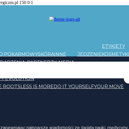
ergiczni.pl
150
0
1
ETYKIETY
AD POKARMOWY
SKÓRA
INNE
JEDZENIE
KOSMETYK
DARZENIA
PARTNERZY
MEDIA
PATRONI
Y EVOLUTION
E ROOTS
LESS IS MORE
DO IT YOURSELF
YOUR MOVE
, zapewniając najnowsze wiadomości ze świata nauki, medycyny