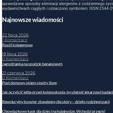
sprawdzone sposoby eliminacji alergenów z codziennego życia
wydawnictwach ciągłych i oznaczono symbolem: ISSN 2544-2
Najnowsze wiadomości
22 lipca 2026
1 Komentarz
Rosół kolagenowy
19 lipca 2026
0 Komentarz
Jagodzianka na spodzie bananowym
21 czerwca 2026
0 Komentarz
Post domowy okiem siostry Ilony
Jak oczyścić jelita przed kolonoskopią, by ułatwić lekarzowi badan
Rewolucyjny booster zbawienny dla skóry – dzieło rodzinnej pasji
Obowiązkowy kask dla dzieci na hulajnodze. Wchodzi przepis!