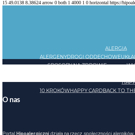
15
49.0138
8.38624
arrow
0
both
1
4000
1
0
horizontal
https://hipoal
ALERGIA
ALERGENY
DROGI ODDECHOWE
UKŁ
SPOSOBY NA ZDROWIE
WY
JEDZENIE
KOSMETYKI
CHEMIA
INNE
HAPP
10 KROKÓW
HAPPY CARD
BACK TO TH
O nas
Portal
Hipoalergiczni
działa na rzecz społeczności alergików