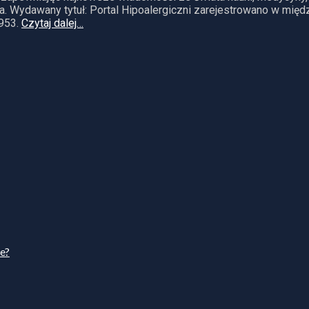
. Wydawany tytuł: Portal Hipoalergiczni zarejestrowano w mię
953.
Czytaj dalej…
ie?