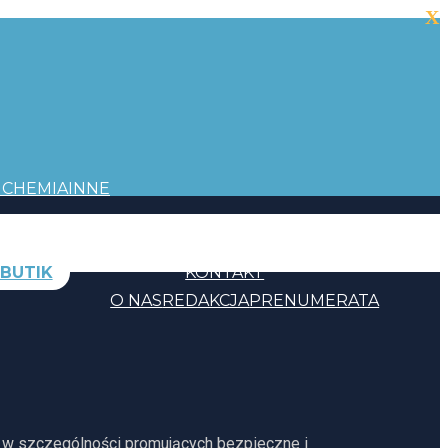
X
I
CHEMIA
INNE
BUTIK
KONTAKT
O NAS
REDAKCJA
PRENUMERATA
, w szczególności promujących bezpieczne i