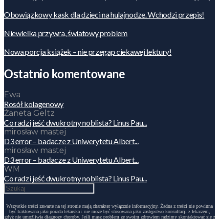
Obowiązkowy kask dla dzieci na hulajnodze. Wchodzi przepis!
Niewielka przywra, światowy problem
Nowa porcja książek – nie przegap ciekawej lektury!
Ostatnio komentowane
Ewa
Rosół kolagenowy
Żaneta Geltz
Co radzi jeść dwukrotny noblista? Linus Pau...
mirosław mastej
D3 error – badacze z Uniwerytetu Albert...
mirosław mastej
D3 error – badacze z Uniwerytetu Albert...
WM
Co radzi jeść dwukrotny noblista? Linus Pau...
Wszystkie treści zawarte na tej stronie mają charakter wyłącznie informacyjny. Żadna z treści nie powinna
być traktowana jako porada lekarska i nie może być stosowana jako zastępstwo konsultacji z lekarzem,
gdyż nie umożliwia diagnozy choroby. Jeśli masz problem ze swoim zdrowiem radzimy skontaktować się z