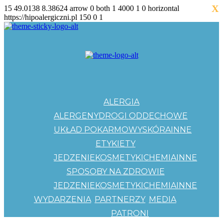
X
15
49.0138
8.38624
arrow
0
both
1
4000
1
0
horizontal
https://hipoalergiczni.pl
150
0
1
ALERGIA
ALERGENY
DROGI ODDECHOWE
UKŁAD POKARMOWY
SKÓRA
INNE
ETYKIETY
JEDZENIE
KOSMETYKI
CHEMIA
INNE
SPOSOBY NA ZDROWIE
JEDZENIE
KOSMETYKI
CHEMIA
INNE
WYDARZENIA
PARTNERZY
MEDIA
PATRONI