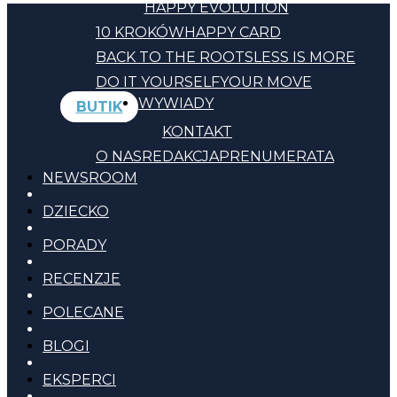
HAPPY EVOLUTION
10 KROKÓW
HAPPY CARD
BACK TO THE ROOTS
LESS IS MORE
DO IT YOURSELF
YOUR MOVE
WYWIADY
BUTIK
KONTAKT
O NAS
REDAKCJA
PRENUMERATA
NEWSROOM
DZIECKO
PORADY
RECENZJE
POLECANE
BLOGI
EKSPERCI