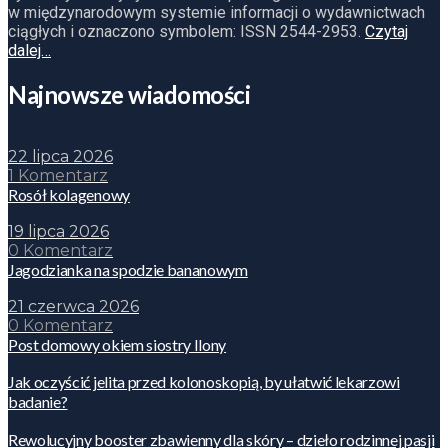
w międzynarodowym systemie informacji o wydawnictwach
ciągłych i oznaczono symbolem: ISSN 2544-2953.
Czytaj
dalej…
Najnowsze wiadomości
22 lipca 2026
1 Komentarz
Rosół kolagenowy
19 lipca 2026
0 Komentarz
Jagodzianka na spodzie bananowym
21 czerwca 2026
0 Komentarz
Post domowy okiem siostry Ilony
Jak oczyścić jelita przed kolonoskopią, by ułatwić lekarzowi
badanie?
Rewolucyjny booster zbawienny dla skóry – dzieło rodzinnej pasji