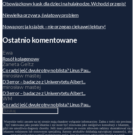
Obowiązkowy kask dla dzieci na hulajnodze. Wchodzi przepis!
Niewielka przywra, światowy problem
Nowa porcja książek – nie przegap ciekawej lektury!
Ostatnio komentowane
Ewa
Rosół kolagenowy
Żaneta Geltz
Co radzi jeść dwukrotny noblista? Linus Pau...
mirosław mastej
D3 error – badacze z Uniwerytetu Albert...
mirosław mastej
D3 error – badacze z Uniwerytetu Albert...
WM
Co radzi jeść dwukrotny noblista? Linus Pau...
Wszystkie treści zawarte na tej stronie mają charakter wyłącznie informacyjny. Żadna z treści nie powinna
być traktowana jako porada lekarska i nie może być stosowana jako zastępstwo konsultacji z lekarzem,
gdyż nie umożliwia diagnozy choroby. Jeśli masz problem ze swoim zdrowiem radzimy skontaktować się z
lekarzem rodzinnym lub stosownym specjalistą. Autorzy artykułów dokładają największej staranności, aby
zapewnić najwyższą wartość merytoryczną treści, lecz nie ponoszą odpowiedzialności za wynik