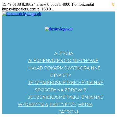
X
15
49.0138
8.38624
arrow
0
both
1
4000
1
0
horizontal
https://hipoalergiczni.pl
150
0
1
ALERGIA
ALERGENY
DROGI ODDECHOWE
UKŁAD POKARMOWY
SKÓRA
INNE
ETYKIETY
JEDZENIE
KOSMETYKI
CHEMIA
INNE
SPOSOBY NA ZDROWIE
JEDZENIE
KOSMETYKI
CHEMIA
INNE
WYDARZENIA
PARTNERZY
MEDIA
PATRONI