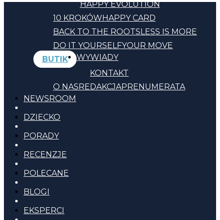
HAPPY EVOLUTION
10 KROKÓW
HAPPY CARD
BACK TO THE ROOTS
LESS IS MORE
DO IT YOURSELF
YOUR MOVE
WYWIADY
BUTIK
KONTAKT
O NAS
REDAKCJA
PRENUMERATA
NEWSROOM
DZIECKO
PORADY
RECENZJE
POLECANE
BLOGI
EKSPERCI