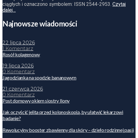
ciągłych i oznaczono symbolem: ISSN 2544-2953.
Czytaj
dalej…
Najnowsze wiadomości
22 lipca 2026
1 Komentarz
Rosół kolagenowy
19 lipca 2026
0 Komentarz
Jagodzianka na spodzie bananowym
21 czerwca 2026
0 Komentarz
Post domowy okiem siostry Ilony
Jak oczyścić jelita przed kolonoskopią, by ułatwić lekarzowi
badanie?
Rewolucyjny booster zbawienny dla skóry – dzieło rodzinnej pasji