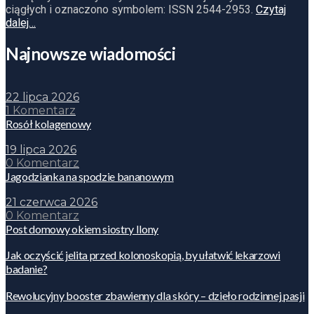
ciągłych i oznaczono symbolem: ISSN 2544-2953.
Czytaj
dalej…
Najnowsze wiadomości
22 lipca 2026
1 Komentarz
Rosół kolagenowy
19 lipca 2026
0 Komentarz
Jagodzianka na spodzie bananowym
21 czerwca 2026
0 Komentarz
Post domowy okiem siostry Ilony
Jak oczyścić jelita przed kolonoskopią, by ułatwić lekarzowi
badanie?
Rewolucyjny booster zbawienny dla skóry – dzieło rodzinnej pasji