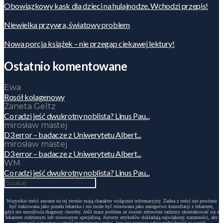
Obowiązkowy kask dla dzieci na hulajnodze. Wchodzi przepis!
Niewielka przywra, światowy problem
Nowa porcja książek – nie przegap ciekawej lektury!
Ostatnio komentowane
Ewa
Rosół kolagenowy
Żaneta Geltz
Co radzi jeść dwukrotny noblista? Linus Pau...
mirosław mastej
D3 error – badacze z Uniwerytetu Albert...
mirosław mastej
D3 error – badacze z Uniwerytetu Albert...
WM
Co radzi jeść dwukrotny noblista? Linus Pau...
Wszystkie treści zawarte na tej stronie mają charakter wyłącznie informacyjny. Żadna z treści nie powinna
być traktowana jako porada lekarska i nie może być stosowana jako zastępstwo konsultacji z lekarzem,
gdyż nie umożliwia diagnozy choroby. Jeśli masz problem ze swoim zdrowiem radzimy skontaktować się z
lekarzem rodzinnym lub stosownym specjalistą. Autorzy artykułów dokładają największej staranności, aby
zapewnić najwyższą wartość merytoryczną treści, lecz nie ponoszą odpowiedzialności za wynik