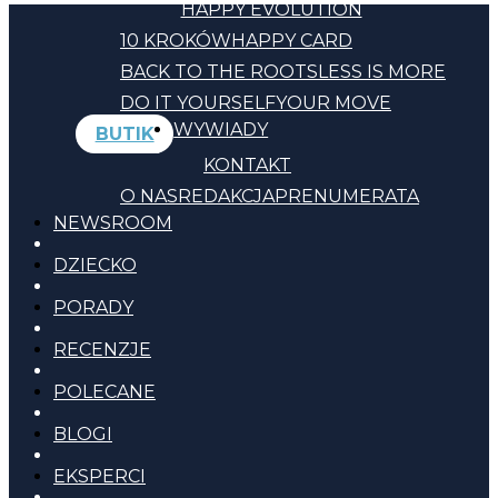
HAPPY EVOLUTION
10 KROKÓW
HAPPY CARD
BACK TO THE ROOTS
LESS IS MORE
DO IT YOURSELF
YOUR MOVE
WYWIADY
BUTIK
KONTAKT
O NAS
REDAKCJA
PRENUMERATA
NEWSROOM
DZIECKO
PORADY
RECENZJE
POLECANE
BLOGI
EKSPERCI