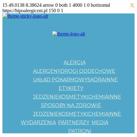
X
15
49.0138
8.38624
arrow
0
both
1
4000
1
0
horizontal
https://hipoalergiczni.pl
150
0
1
ALERGIA
ALERGENY
DROGI ODDECHOWE
UKŁAD POKARMOWY
SKÓRA
INNE
ETYKIETY
JEDZENIE
KOSMETYKI
CHEMIA
INNE
SPOSOBY NA ZDROWIE
JEDZENIE
KOSMETYKI
CHEMIA
INNE
WYDARZENIA
PARTNERZY
MEDIA
PATRONI