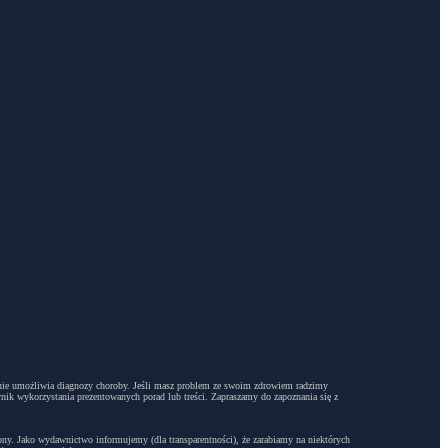
dyż nie umożliwia diagnozy choroby. Jeśli masz problem ze swoim zdrowiem radzimy
ynik wykorzystania prezentowanych porad lub treści. Zapraszamy do zapoznania się z
trony. Jako wydawnictwo informujemy (dla transparentności), że zarabiamy na niektórych