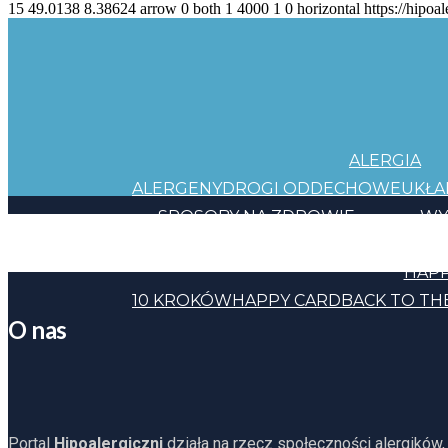
15
49.0138
8.38624
arrow
0
both
1
4000
1
0
horizontal
https://hipoal
ALERGIA
ALERGENY
DROGI ODDECHOWE
UKŁ
SPOSOBY NA ZDROWIE
WY
JEDZENIE
KOSMETYKI
CHEMIA
INNE
HAPP
10 KROKÓW
HAPPY CARD
BACK TO TH
O nas
Portal
Hipoalergiczni
działa na rzecz społeczności alergików