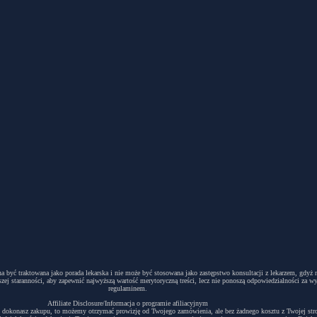
winna być traktowana jako porada lekarska i nie może być stosowana jako zastępstwo konsultacji z lekarzem, g
ej staranności, aby zapewnić najwyższą wartość merytoryczną treści, lecz nie ponoszą odpowiedzialności za w
regulaminem.
Affiliate Disclosure/Informacja o programie afiliacyjnym
acyjny i dokonasz zakupu, to możemy otrzymać prowizję od Twojego zamówienia, ale bez żadnego kosztu z Twojej s