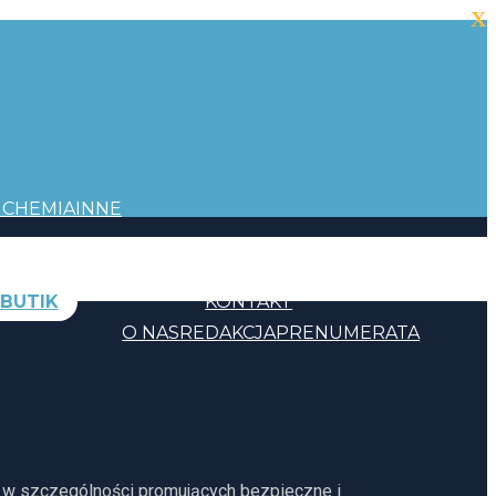
X
I
CHEMIA
INNE
BUTIK
KONTAKT
O NAS
REDAKCJA
PRENUMERATA
, w szczególności promujących bezpieczne i