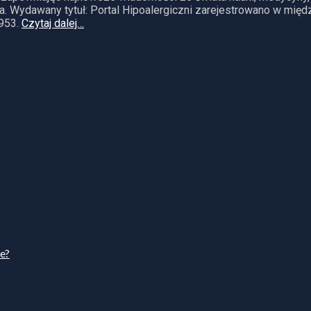
. Wydawany tytuł: Portal Hipoalergiczni zarejestrowano w mię
953.
Czytaj dalej…
ie?