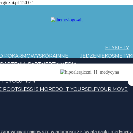
ergiczni.pl
150
0
1
ETYKIETY
AD POKARMOWY
SKÓRA
INNE
JEDZENIE
KOSMETYK
DARZENIA
PARTNERZY
MEDIA
PATRONI
Y EVOLUTION
E ROOTS
LESS IS MORE
DO IT YOURSELF
YOUR MOVE
, zapewniając najnowsze wiadomości ze świata nauki, medycyny