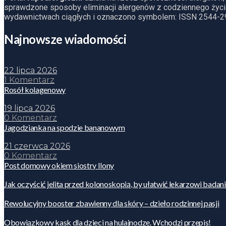
sprawdzone sposoby eliminacji alergenów z codziennego życia
wydawnictwach ciągłych i oznaczono symbolem: ISSN 2544-2
Najnowsze wiadomości
22 lipca 2026
1 Komentarz
Rosół kolagenowy
19 lipca 2026
0 Komentarz
Jagodzianka na spodzie bananowym
21 czerwca 2026
0 Komentarz
Post domowy okiem siostry Ilony
Jak oczyścić jelita przed kolonoskopią, by ułatwić lekarzowi badan
Rewolucyjny booster zbawienny dla skóry – dzieło rodzinnej pasji
Obowiązkowy kask dla dzieci na hulajnodze. Wchodzi przepis!