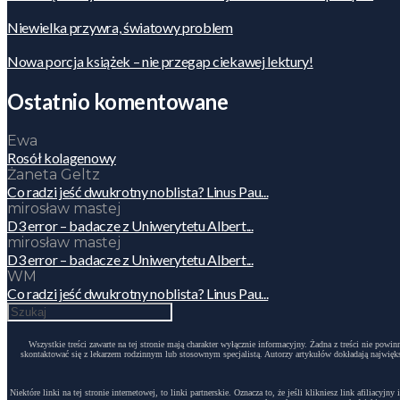
Niewielka przywra, światowy problem
Nowa porcja książek – nie przegap ciekawej lektury!
Ostatnio komentowane
Ewa
Rosół kolagenowy
Żaneta Geltz
Co radzi jeść dwukrotny noblista? Linus Pau...
mirosław mastej
D3 error – badacze z Uniwerytetu Albert...
mirosław mastej
D3 error – badacze z Uniwerytetu Albert...
WM
Co radzi jeść dwukrotny noblista? Linus Pau...
Wszystkie treści zawarte na tej stronie mają charakter wyłącznie informacyjny. Żadna z treści nie po
skontaktować się z lekarzem rodzinnym lub stosownym specjalistą. Autorzy artykułów dokładają największ
Niektóre linki na tej stronie internetowej, to linki partnerskie. Oznacza to, że jeśli klikniesz link afili