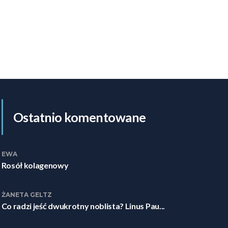
Ostatnio komentowane
EWA
Rosół kolagenowy
ŻANETA GELTZ
Co radzi jeść dwukrotny noblista? Linus Pau...