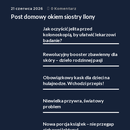
21 czerwca 2026
0 Komentarz
Post domowy okiem siostry Ilony
Jak oczyścić jelita przed
kolonoskopią, by ułatwić lekarzowi
badanie?
Rewolucyjny booster zbawienny dla
skóry – dzieło rodzinnej pasji
Obowiązkowy kask dla dzieci na
hulajnodze. Wchodzi przepis!
Niewielka przywra, światowy
problem
Nowa porcja książek – nie przegap
ciekawej lektury!