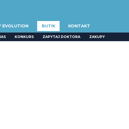
Y EVOLUTION
BUTIK
KONTAKT
NAS
KONKURS
ZAPYTAJ DOKTORA
ZAKUPY