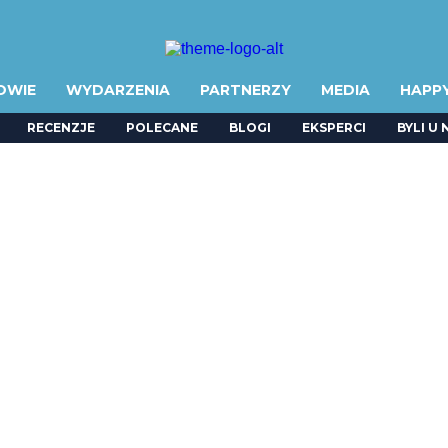
OWIE
WYDARZENIA
PARTNERZY
MEDIA
HAPP
RECENZJE
POLECANE
BLOGI
EKSPERCI
BYLI U 