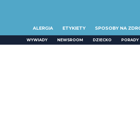
ALERGIA
ETYKIETY
SPOSOBY NA ZDR
WYWIADY
NEWSROOM
DZIECKO
PORADY