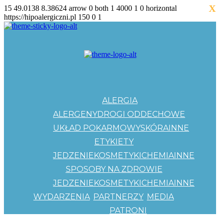
X
15
49.0138
8.38624
arrow
0
both
1
4000
1
0
horizontal
https://hipoalergiczni.pl
150
0
1
ALERGIA
ALERGENY
DROGI ODDECHOWE
UKŁAD POKARMOWY
SKÓRA
INNE
ETYKIETY
JEDZENIE
KOSMETYKI
CHEMIA
INNE
SPOSOBY NA ZDROWIE
JEDZENIE
KOSMETYKI
CHEMIA
INNE
WYDARZENIA
PARTNERZY
MEDIA
PATRONI