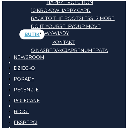
HAPPY EVOLUTION
10 KROKÓW
HAPPY CARD
BACK TO THE ROOTS
LESS IS MORE
DO IT YOURSELF
YOUR MOVE
WYWIADY
BUTIK
KONTAKT
O NAS
REDAKCJA
PRENUMERATA
NEWSROOM
DZIECKO
PORADY
RECENZJE
POLECANE
BLOGI
EKSPERCI