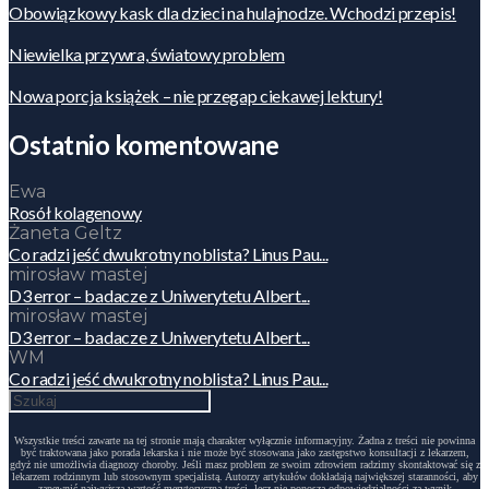
Obowiązkowy kask dla dzieci na hulajnodze. Wchodzi przepis!
Niewielka przywra, światowy problem
Nowa porcja książek – nie przegap ciekawej lektury!
Ostatnio komentowane
Ewa
Rosół kolagenowy
Żaneta Geltz
Co radzi jeść dwukrotny noblista? Linus Pau...
mirosław mastej
D3 error – badacze z Uniwerytetu Albert...
mirosław mastej
D3 error – badacze z Uniwerytetu Albert...
WM
Co radzi jeść dwukrotny noblista? Linus Pau...
Wszystkie treści zawarte na tej stronie mają charakter wyłącznie informacyjny. Żadna z treści nie powinna
być traktowana jako porada lekarska i nie może być stosowana jako zastępstwo konsultacji z lekarzem,
gdyż nie umożliwia diagnozy choroby. Jeśli masz problem ze swoim zdrowiem radzimy skontaktować się z
lekarzem rodzinnym lub stosownym specjalistą. Autorzy artykułów dokładają największej staranności, aby
zapewnić najwyższą wartość merytoryczną treści, lecz nie ponoszą odpowiedzialności za wynik