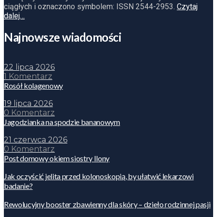
ciągłych i oznaczono symbolem: ISSN 2544-2953.
Czytaj
dalej…
Najnowsze wiadomości
22 lipca 2026
1 Komentarz
Rosół kolagenowy
19 lipca 2026
0 Komentarz
Jagodzianka na spodzie bananowym
21 czerwca 2026
0 Komentarz
Post domowy okiem siostry Ilony
Jak oczyścić jelita przed kolonoskopią, by ułatwić lekarzowi
badanie?
Rewolucyjny booster zbawienny dla skóry – dzieło rodzinnej pasji