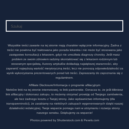
Wszystkie treści zawarte na tej stronie mają charakter wyłącznie informacyjny. Żadna z
treści nie powinna być traktowana jako porada lekarska i nie może być stosowana jako
zastępstwo konsultacji z lekarzem, gdyż nie umożliwia diagnozy choroby. Jeśli masz
problem ze swoim zdrowiem radzimy skontaktować się z lekarzem rodzinnym lub
stosownym specjalistą. Autorzy artykułów dokładają największej staranności, aby
zapewnić najwyższą wartość merytoryczną treści, lecz nie ponoszą odpowiedzialności za
wynik wykorzystania prezentowanych porad lub treści. Zapraszamy do zapoznania się z
regulaminem.
Affiliate Disclosure/Informacja o programie afiliacyjnym
Niektóre linki na tej stronie internetowej, to linki partnerskie. Oznacza to, że jeśli klikniesz
link afiliacyjny i dokonasz zakupu, to możemy otrzymać prowizję od Twojego zamówienia,
ale bez żadnego kosztu z Twojej strony. Jako wydawnictwo informujemy (dla
transparentności), że zarabiamy na niektórych zakupach wygenerowanych dzięki naszej
działalności redakcyjnej. Twoje wsparcie pomaga nam w utrzymaniu i rozwoju strony
naszego serwisu. Dziękujemy za wsparcie!
Photos powered by Shutterstock.com & Pexels.com