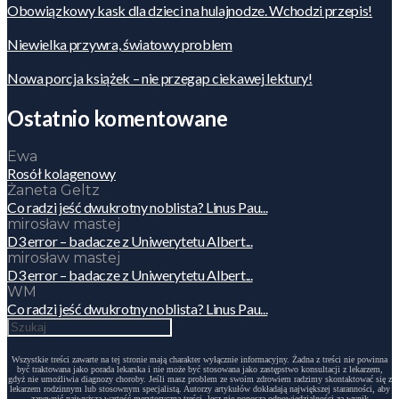
Obowiązkowy kask dla dzieci na hulajnodze. Wchodzi przepis!
Niewielka przywra, światowy problem
Nowa porcja książek – nie przegap ciekawej lektury!
Ostatnio komentowane
Ewa
Rosół kolagenowy
Żaneta Geltz
Co radzi jeść dwukrotny noblista? Linus Pau...
mirosław mastej
D3 error – badacze z Uniwerytetu Albert...
mirosław mastej
D3 error – badacze z Uniwerytetu Albert...
WM
Co radzi jeść dwukrotny noblista? Linus Pau...
Wszystkie treści zawarte na tej stronie mają charakter wyłącznie informacyjny. Żadna z treści nie powinna
być traktowana jako porada lekarska i nie może być stosowana jako zastępstwo konsultacji z lekarzem,
gdyż nie umożliwia diagnozy choroby. Jeśli masz problem ze swoim zdrowiem radzimy skontaktować się z
lekarzem rodzinnym lub stosownym specjalistą. Autorzy artykułów dokładają największej staranności, aby
zapewnić najwyższą wartość merytoryczną treści, lecz nie ponoszą odpowiedzialności za wynik