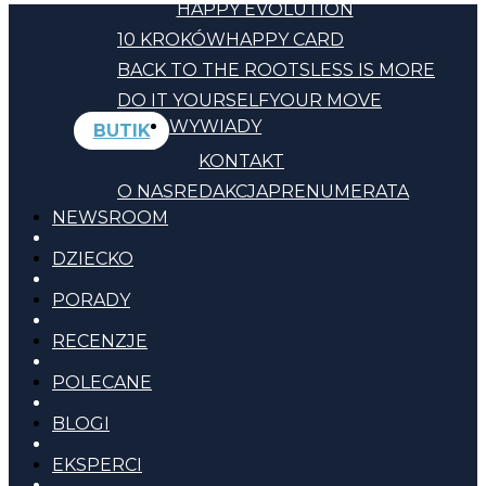
HAPPY EVOLUTION
10 KROKÓW
HAPPY CARD
BACK TO THE ROOTS
LESS IS MORE
DO IT YOURSELF
YOUR MOVE
WYWIADY
BUTIK
KONTAKT
O NAS
REDAKCJA
PRENUMERATA
NEWSROOM
DZIECKO
PORADY
RECENZJE
POLECANE
BLOGI
EKSPERCI