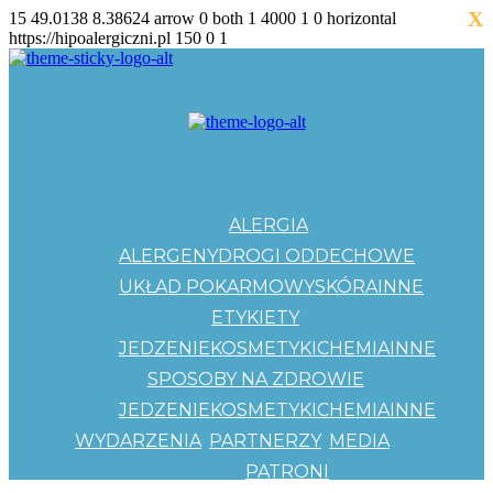
X
15
49.0138
8.38624
arrow
0
both
1
4000
1
0
horizontal
https://hipoalergiczni.pl
150
0
1
ALERGIA
ALERGENY
DROGI ODDECHOWE
UKŁAD POKARMOWY
SKÓRA
INNE
ETYKIETY
JEDZENIE
KOSMETYKI
CHEMIA
INNE
SPOSOBY NA ZDROWIE
JEDZENIE
KOSMETYKI
CHEMIA
INNE
WYDARZENIA
PARTNERZY
MEDIA
PATRONI