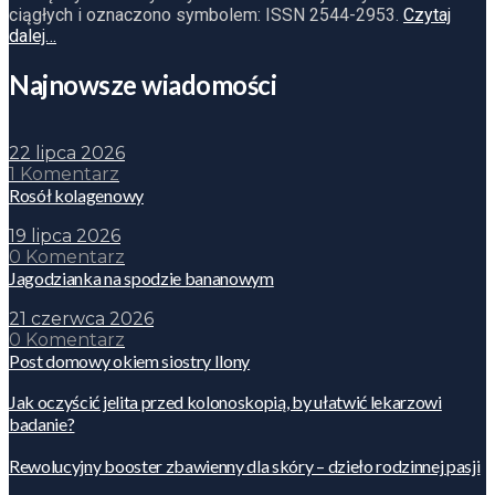
ciągłych i oznaczono symbolem: ISSN 2544-2953.
Czytaj
dalej…
Najnowsze wiadomości
22 lipca 2026
1 Komentarz
Rosół kolagenowy
19 lipca 2026
0 Komentarz
Jagodzianka na spodzie bananowym
21 czerwca 2026
0 Komentarz
Post domowy okiem siostry Ilony
Jak oczyścić jelita przed kolonoskopią, by ułatwić lekarzowi
badanie?
Rewolucyjny booster zbawienny dla skóry – dzieło rodzinnej pasji