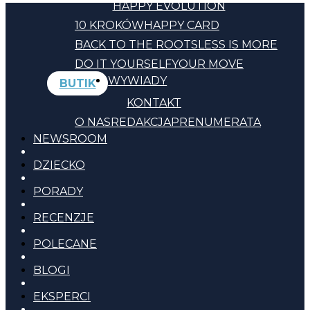
HAPPY EVOLUTION
10 KROKÓW
HAPPY CARD
BACK TO THE ROOTS
LESS IS MORE
DO IT YOURSELF
YOUR MOVE
WYWIADY
BUTIK
KONTAKT
O NAS
REDAKCJA
PRENUMERATA
NEWSROOM
DZIECKO
PORADY
RECENZJE
POLECANE
BLOGI
EKSPERCI