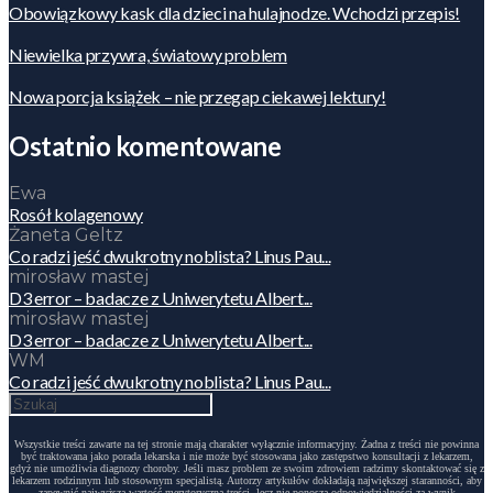
Obowiązkowy kask dla dzieci na hulajnodze. Wchodzi przepis!
Niewielka przywra, światowy problem
Nowa porcja książek – nie przegap ciekawej lektury!
Ostatnio komentowane
Ewa
Rosół kolagenowy
Żaneta Geltz
Co radzi jeść dwukrotny noblista? Linus Pau...
mirosław mastej
D3 error – badacze z Uniwerytetu Albert...
mirosław mastej
D3 error – badacze z Uniwerytetu Albert...
WM
Co radzi jeść dwukrotny noblista? Linus Pau...
Wszystkie treści zawarte na tej stronie mają charakter wyłącznie informacyjny. Żadna z treści nie powinna
być traktowana jako porada lekarska i nie może być stosowana jako zastępstwo konsultacji z lekarzem,
gdyż nie umożliwia diagnozy choroby. Jeśli masz problem ze swoim zdrowiem radzimy skontaktować się z
lekarzem rodzinnym lub stosownym specjalistą. Autorzy artykułów dokładają największej staranności, aby
zapewnić najwyższą wartość merytoryczną treści, lecz nie ponoszą odpowiedzialności za wynik