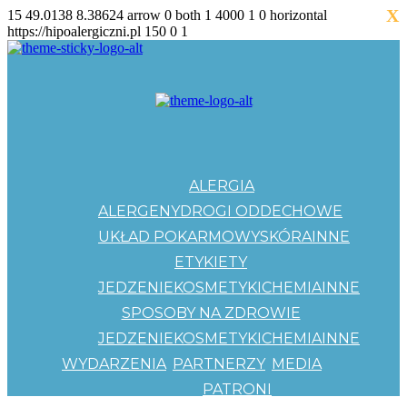
X
15
49.0138
8.38624
arrow
0
both
1
4000
1
0
horizontal
https://hipoalergiczni.pl
150
0
1
ALERGIA
ALERGENY
DROGI ODDECHOWE
UKŁAD POKARMOWY
SKÓRA
INNE
ETYKIETY
JEDZENIE
KOSMETYKI
CHEMIA
INNE
SPOSOBY NA ZDROWIE
JEDZENIE
KOSMETYKI
CHEMIA
INNE
WYDARZENIA
PARTNERZY
MEDIA
PATRONI