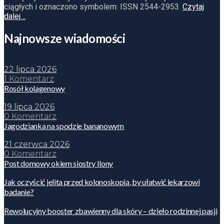
ciągłych i oznaczono symbolem: ISSN 2544-2953.
Czytaj
dalej…
Najnowsze wiadomości
22 lipca 2026
1 Komentarz
Rosół kolagenowy
19 lipca 2026
0 Komentarz
Jagodzianka na spodzie bananowym
21 czerwca 2026
0 Komentarz
Post domowy okiem siostry Ilony
Jak oczyścić jelita przed kolonoskopią, by ułatwić lekarzowi
badanie?
Rewolucyjny booster zbawienny dla skóry – dzieło rodzinnej pasji