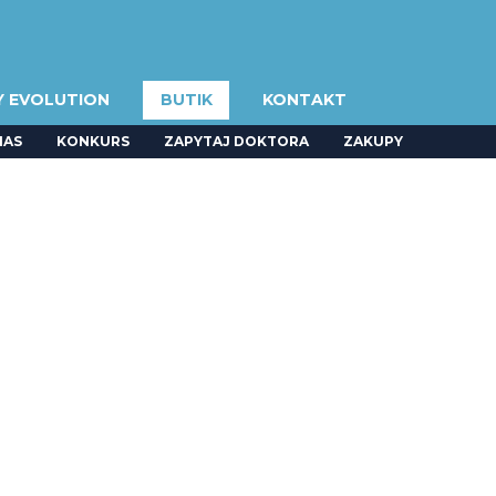
Y EVOLUTION
BUTIK
KONTAKT
NAS
KONKURS
ZAPYTAJ DOKTORA
ZAKUPY