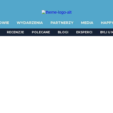
OWIE
WYDARZENIA
PARTNERZY
MEDIA
HAPP
RECENZJE
POLECANE
BLOGI
EKSPERCI
BYLI U 