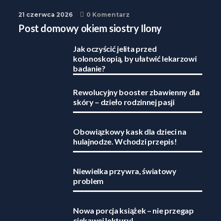
21 czerwca 2026
0 Komentarz
Post domowy okiem siostry Ilony
Jak oczyścić jelita przed
kolonoskopią, by ułatwić lekarzowi
badanie?
Rewolucyjny booster zbawienny dla
skóry – dzieło rodzinnej pasji
Obowiązkowy kask dla dzieci na
hulajnodze. Wchodzi przepis!
Niewielka przywra, światowy
problem
Nowa porcja książek – nie przegap
ciekawej lektury!