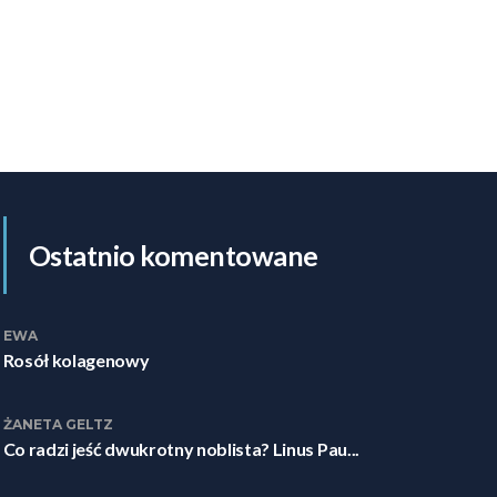
Ostatnio komentowane
EWA
Rosół kolagenowy
ŻANETA GELTZ
Co radzi jeść dwukrotny noblista? Linus Pau...