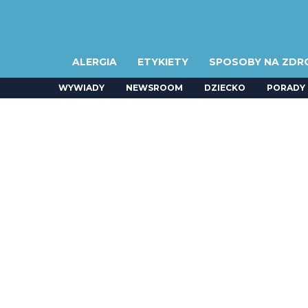
ALERGIA
ETYKIETY
SPOSOBY NA ZDR
WYWIADY
NEWSROOM
DZIECKO
PORADY