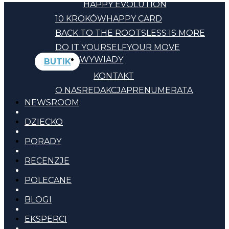
HAPPY EVOLUTION
10 KROKÓW
HAPPY CARD
BACK TO THE ROOTS
LESS IS MORE
DO IT YOURSELF
YOUR MOVE
WYWIADY
BUTIK
KONTAKT
O NAS
REDAKCJA
PRENUMERATA
NEWSROOM
DZIECKO
PORADY
RECENZJE
POLECANE
BLOGI
EKSPERCI