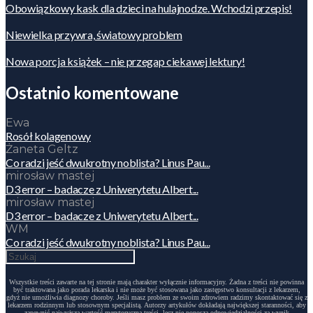
Obowiązkowy kask dla dzieci na hulajnodze. Wchodzi przepis!
Niewielka przywra, światowy problem
Nowa porcja książek – nie przegap ciekawej lektury!
Ostatnio komentowane
Ewa
Rosół kolagenowy
Żaneta Geltz
Co radzi jeść dwukrotny noblista? Linus Pau...
mirosław mastej
D3 error – badacze z Uniwerytetu Albert...
mirosław mastej
D3 error – badacze z Uniwerytetu Albert...
WM
Co radzi jeść dwukrotny noblista? Linus Pau...
Wszystkie treści zawarte na tej stronie mają charakter wyłącznie informacyjny. Żadna z treści nie powinna
być traktowana jako porada lekarska i nie może być stosowana jako zastępstwo konsultacji z lekarzem,
gdyż nie umożliwia diagnozy choroby. Jeśli masz problem ze swoim zdrowiem radzimy skontaktować się z
lekarzem rodzinnym lub stosownym specjalistą. Autorzy artykułów dokładają największej staranności, aby
zapewnić najwyższą wartość merytoryczną treści, lecz nie ponoszą odpowiedzialności za wynik