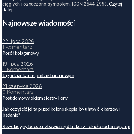
ciągłych i oznaczono symbolem: ISSN 2544-2953.
Czytaj
dalej…
Najnowsze wiadomości
22 lipca 2026
1 Komentarz
Rosół kolagenowy
19 lipca 2026
0 Komentarz
Jagodzianka na spodzie bananowym
21 czerwca 2026
0 Komentarz
Post domowy okiem siostry Ilony
Jak oczyścić jelita przed kolonoskopią, by ułatwić lekarzowi
badanie?
Rewolucyjny booster zbawienny dla skóry – dzieło rodzinnej pasji