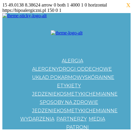
X
15
49.0138
8.38624
arrow
0
both
1
4000
1
0
horizontal
https://hipoalergiczni.pl
150
0
1
ALERGIA
ALERGENY
DROGI ODDECHOWE
UKŁAD POKARMOWY
SKÓRA
INNE
ETYKIETY
JEDZENIE
KOSMETYKI
CHEMIA
INNE
SPOSOBY NA ZDROWIE
JEDZENIE
KOSMETYKI
CHEMIA
INNE
WYDARZENIA
PARTNERZY
MEDIA
PATRONI