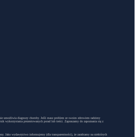
dyż nie umożliwia diagnozy choroby. Jeśli masz problem ze swoim zdrowiem radzimy
ynik wykorzystania prezentowanych porad lub treści. Zapraszamy do zapoznania się z
trony. Jako wydawnictwo informujemy (dla transparentności), że zarabiamy na niektórych