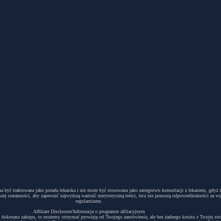
winna być traktowana jako porada lekarska i nie może być stosowana jako zastępstwo konsultacji z lekarzem, g
ej staranności, aby zapewnić najwyższą wartość merytoryczną treści, lecz nie ponoszą odpowiedzialności za w
regulaminem.
Affiliate Disclosure/Informacja o programie afiliacyjnym
acyjny i dokonasz zakupu, to możemy otrzymać prowizję od Twojego zamówienia, ale bez żadnego kosztu z Twojej s