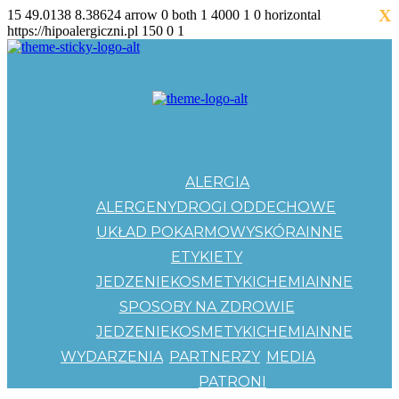
X
15
49.0138
8.38624
arrow
0
both
1
4000
1
0
horizontal
https://hipoalergiczni.pl
150
0
1
ALERGIA
ALERGENY
DROGI ODDECHOWE
UKŁAD POKARMOWY
SKÓRA
INNE
ETYKIETY
JEDZENIE
KOSMETYKI
CHEMIA
INNE
SPOSOBY NA ZDROWIE
JEDZENIE
KOSMETYKI
CHEMIA
INNE
WYDARZENIA
PARTNERZY
MEDIA
PATRONI