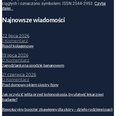
ciągłych i oznaczono symbolem: ISSN 2544-2953.
Czytaj
dalej…
Najnowsze wiadomości
22 lipca 2026
1 Komentarz
Rosół kolagenowy
19 lipca 2026
0 Komentarz
Jagodzianka na spodzie bananowym
21 czerwca 2026
0 Komentarz
Post domowy okiem siostry Ilony
Jak oczyścić jelita przed kolonoskopią, by ułatwić lekarzowi
badanie?
Rewolucyjny booster zbawienny dla skóry – dzieło rodzinnej pasji