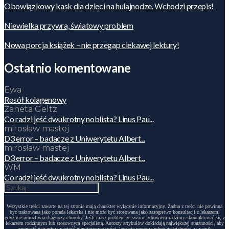
Obowiązkowy kask dla dzieci na hulajnodze. Wchodzi przepis!
Niewielka przywra, światowy problem
Nowa porcja książek – nie przegap ciekawej lektury!
Ostatnio komentowane
Ewa
Rosół kolagenowy
Żaneta Geltz
Co radzi jeść dwukrotny noblista? Linus Pau...
mirosław mastej
D3 error – badacze z Uniwerytetu Albert...
mirosław mastej
D3 error – badacze z Uniwerytetu Albert...
WM
Co radzi jeść dwukrotny noblista? Linus Pau...
Wszystkie treści zawarte na tej stronie mają charakter wyłącznie informacyjny. Żadna z treści nie powinna
być traktowana jako porada lekarska i nie może być stosowana jako zastępstwo konsultacji z lekarzem,
gdyż nie umożliwia diagnozy choroby. Jeśli masz problem ze swoim zdrowiem radzimy skontaktować się z
lekarzem rodzinnym lub stosownym specjalistą. Autorzy artykułów dokładają największej staranności, aby
zapewnić najwyższą wartość merytoryczną treści, lecz nie ponoszą odpowiedzialności za wynik