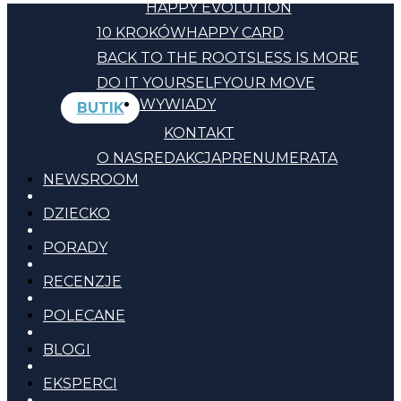
HAPPY EVOLUTION
10 KROKÓW
HAPPY CARD
BACK TO THE ROOTS
LESS IS MORE
DO IT YOURSELF
YOUR MOVE
WYWIADY
BUTIK
KONTAKT
O NAS
REDAKCJA
PRENUMERATA
NEWSROOM
DZIECKO
PORADY
RECENZJE
POLECANE
BLOGI
EKSPERCI