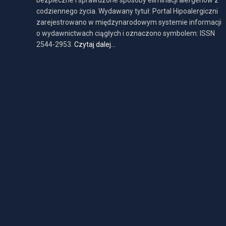
bezpieczne i sprawdzone sposoby eliminacji alergenów z
codziennego życia. Wydawany tytuł: Portal Hipoalergiczni
zarejestrowano w międzynarodowym systemie informacji
o wydawnictwach ciągłych i oznaczono symbolem: ISSN
2544-2953.
Czytaj dalej…