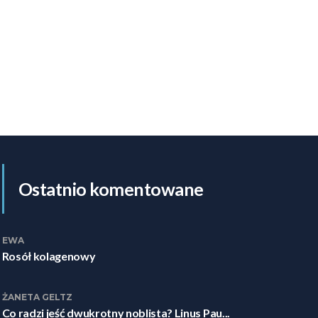
Ostatnio komentowane
EWA
Rosół kolagenowy
ŻANETA GELTZ
Co radzi jeść dwukrotny noblista? Linus Pau...