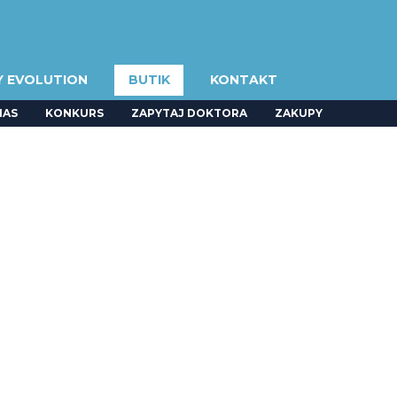
Y EVOLUTION
BUTIK
KONTAKT
NAS
KONKURS
ZAPYTAJ DOKTORA
ZAKUPY