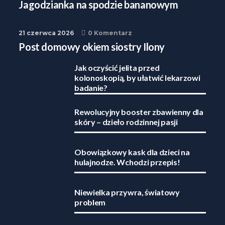
Jagodzianka na spodzie bananowym
21 czerwca 2026
0 Komentarz
Post domowy okiem siostry Ilony
Jak oczyścić jelita przed
kolonoskopią, by ułatwić lekarzowi
badanie?
Rewolucyjny booster zbawienny dla
skóry – dzieło rodzinnej pasji
Obowiązkowy kask dla dzieci na
hulajnodze. Wchodzi przepis!
Niewielka przywra, światowy
problem