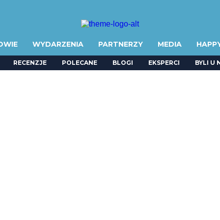
OWIE
WYDARZENIA
PARTNERZY
MEDIA
HAPP
RECENZJE
POLECANE
BLOGI
EKSPERCI
BYLI U 