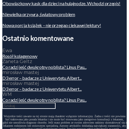
Obowiązkowy kask dla dzieci na hulajnodze. Wchodzi przepis!
Niewielka przywra, światowy problem
Nowa porcja książek – nie przegap ciekawej lektury!
Ostatnio komentowane
Ewa
Rosół kolagenowy
Żaneta Geltz
Co radzi jeść dwukrotny noblista? Linus Pau...
mirosław mastej
D3 error – badacze z Uniwerytetu Albert...
mirosław mastej
D3 error – badacze z Uniwerytetu Albert...
WM
Co radzi jeść dwukrotny noblista? Linus Pau...
Wszystkie treści zawarte na tej stronie mają charakter wyłącznie informacyjny. Żadna z treści nie powinna
być traktowana jako porada lekarska i nie może być stosowana jako zastępstwo konsultacji z lekarzem,
gdyż nie umożliwia diagnozy choroby. Jeśli masz problem ze swoim zdrowiem radzimy skontaktować się z
lekarzem rodzinnym lub stosownym specjalistą. Autorzy artykułów dokładają największej staranności, aby
zapewnić najwyższą wartość merytoryczną treści, lecz nie ponoszą odpowiedzialności za wynik