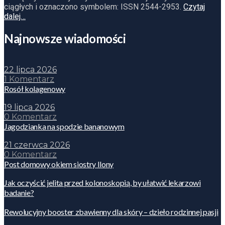
ciągłych i oznaczono symbolem: ISSN 2544-2953.
Czytaj
dalej…
Najnowsze wiadomości
22 lipca 2026
1 Komentarz
Rosół kolagenowy
19 lipca 2026
0 Komentarz
Jagodzianka na spodzie bananowym
21 czerwca 2026
0 Komentarz
Post domowy okiem siostry Ilony
Jak oczyścić jelita przed kolonoskopią, by ułatwić lekarzowi
badanie?
Rewolucyjny booster zbawienny dla skóry – dzieło rodzinnej pasji