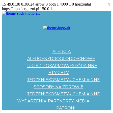
X
15
49.0138
8.38624
arrow
0
both
1
4000
1
0
horizontal
https://hipoalergiczni.pl
150
0
1
ALERGIA
ALERGENY
DROGI ODDECHOWE
UKŁAD POKARMOWY
SKÓRA
INNE
ETYKIETY
JEDZENIE
KOSMETYKI
CHEMIA
INNE
SPOSOBY NA ZDROWIE
JEDZENIE
KOSMETYKI
CHEMIA
INNE
WYDARZENIA
PARTNERZY
MEDIA
PATRONI