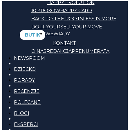
HAPPY EVOLUTION
10 KROKÓW
HAPPY CARD
BACK TO THE ROOTS
LESS IS MORE
DO IT YOURSELF
YOUR MOVE
WYWIADY
BUTIK
KONTAKT
O NAS
REDAKCJA
PRENUMERATA
NEWSROOM
DZIECKO
PORADY
RECENZJE
POLECANE
BLOGI
EKSPERCI