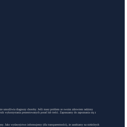
dyż nie umożliwia diagnozy choroby. Jeśli masz problem ze swoim zdrowiem radzimy
ynik wykorzystania prezentowanych porad lub treści. Zapraszamy do zapoznania się z
trony. Jako wydawnictwo informujemy (dla transparentności), że zarabiamy na niektórych