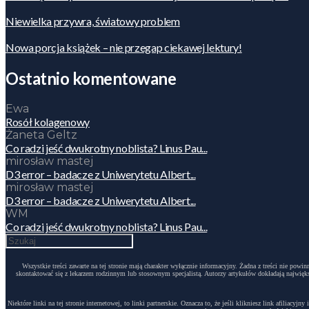
Niewielka przywra, światowy problem
Nowa porcja książek – nie przegap ciekawej lektury!
Ostatnio komentowane
Ewa
Rosół kolagenowy
Żaneta Geltz
Co radzi jeść dwukrotny noblista? Linus Pau...
mirosław mastej
D3 error – badacze z Uniwerytetu Albert...
mirosław mastej
D3 error – badacze z Uniwerytetu Albert...
WM
Co radzi jeść dwukrotny noblista? Linus Pau...
Wszystkie treści zawarte na tej stronie mają charakter wyłącznie informacyjny. Żadna z treści nie po
skontaktować się z lekarzem rodzinnym lub stosownym specjalistą. Autorzy artykułów dokładają największ
Niektóre linki na tej stronie internetowej, to linki partnerskie. Oznacza to, że jeśli klikniesz link afili