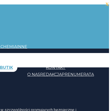
X
I
CHEMIA
INNE
BUTIK
KONTAKT
O NAS
REDAKCJA
PRENUMERATA
, w szczególności promujących bezpieczne i