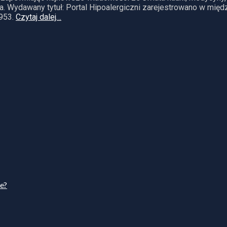
. Wydawany tytuł: Portal Hipoalergiczni zarejestrowano w mię
953.
Czytaj dalej…
ie?