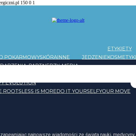
ergiczni.pl
150
0
1
ETYKIETY
AD POKARMOWY
SKÓRA
INNE
JEDZENIE
KOSMETYK
DARZENIA
PARTNERZY
MEDIA
PATRONI
Y EVOLUTION
E ROOTS
LESS IS MORE
DO IT YOURSELF
YOUR MOVE
, zapewniając najnowsze wiadomości ze świata nauki, medycyny