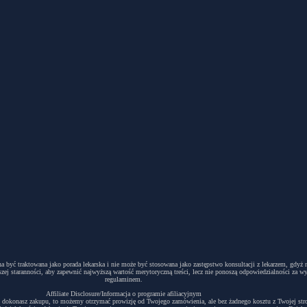
winna być traktowana jako porada lekarska i nie może być stosowana jako zastępstwo konsultacji z lekarzem, g
ej staranności, aby zapewnić najwyższą wartość merytoryczną treści, lecz nie ponoszą odpowiedzialności za w
regulaminem.
Affiliate Disclosure/Informacja o programie afiliacyjnym
acyjny i dokonasz zakupu, to możemy otrzymać prowizję od Twojego zamówienia, ale bez żadnego kosztu z Twojej s