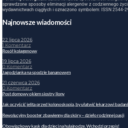
sprawdzone sposoby eliminacji alergenów z codziennego życia
wydawnictwach ciągłych i oznaczono symbolem: ISSN 2544-2
Najnowsze wiadomości
22 lipca 2026
1 Komentarz
Rosół kolagenowy
19 lipca 2026
0 Komentarz
Jagodzianka na spodzie bananowym
21 czerwca 2026
0 Komentarz
Post domowy okiem siostry Ilony
Jak oczyścić jelita przed kolonoskopią, by ułatwić lekarzowi badan
Rewolucyjny booster zbawienny dla skóry – dzieło rodzinnej pasji
Obowiązkowy kask dla dzieci na hulajnodze. Wchodzi przepis!