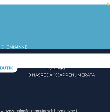
X
I
CHEMIA
INNE
BUTIK
KONTAKT
O NAS
REDAKCJA
PRENUMERATA
, w szczególności promujących bezpieczne i