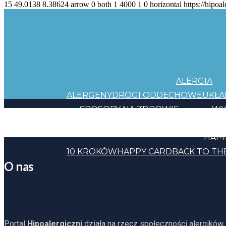
15
49.0138
8.38624
arrow
0
both
1
4000
1
0
horizontal
https://hipoal
ALERGIA
ALERGENY
DROGI ODDECHOWE
UKŁ
SPOSOBY NA ZDROWIE
WY
JEDZENIE
KOSMETYKI
CHEMIA
INNE
HAPP
10 KROKÓW
HAPPY CARD
BACK TO TH
O nas
Portal
Hipoalergiczni
działa na rzecz społeczności alergików