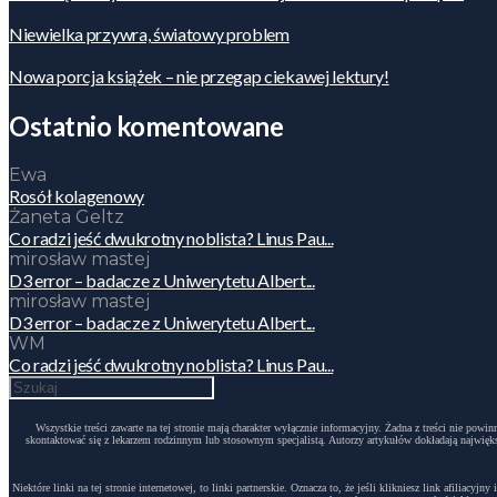
Niewielka przywra, światowy problem
Nowa porcja książek – nie przegap ciekawej lektury!
Ostatnio komentowane
Ewa
Rosół kolagenowy
Żaneta Geltz
Co radzi jeść dwukrotny noblista? Linus Pau...
mirosław mastej
D3 error – badacze z Uniwerytetu Albert...
mirosław mastej
D3 error – badacze z Uniwerytetu Albert...
WM
Co radzi jeść dwukrotny noblista? Linus Pau...
Wszystkie treści zawarte na tej stronie mają charakter wyłącznie informacyjny. Żadna z treści nie po
skontaktować się z lekarzem rodzinnym lub stosownym specjalistą. Autorzy artykułów dokładają największ
Niektóre linki na tej stronie internetowej, to linki partnerskie. Oznacza to, że jeśli klikniesz link afili