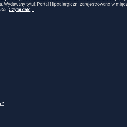
. Wydawany tytuł: Portal Hipoalergiczni zarejestrowano w mię
953.
Czytaj dalej…
ie?