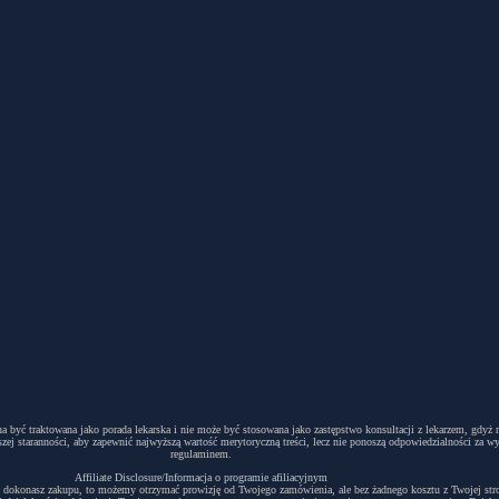
winna być traktowana jako porada lekarska i nie może być stosowana jako zastępstwo konsultacji z lekarzem, g
ej staranności, aby zapewnić najwyższą wartość merytoryczną treści, lecz nie ponoszą odpowiedzialności za w
regulaminem.
Affiliate Disclosure/Informacja o programie afiliacyjnym
acyjny i dokonasz zakupu, to możemy otrzymać prowizję od Twojego zamówienia, ale bez żadnego kosztu z Twojej s