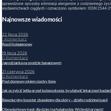
sprawdzone sposoby eliminacji alergenów z codziennego życia
wydawnictwach ciągłych i oznaczono symbolem: ISSN 2544-2
Najnowsze wiadomości
22 lipca 2026
1 Komentarz
Rosół kolagenowy
19 lipca 2026
0 Komentarz
Jagodzianka na spodzie bananowym
21 czerwca 2026
0 Komentarz
Post domowy okiem siostry Ilony
Jak oczyścić jelita przed kolonoskopią, by ułatwić lekarzowi badan
Rewolucyjny booster zbawienny dla skóry – dzieło rodzinnej pasji
Obowiązkowy kask dla dzieci na hulajnodze. Wchodzi przepis!