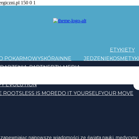
ergiczni.pl
150
0
1
ETYKIETY
AD POKARMOWY
SKÓRA
INNE
JEDZENIE
KOSMETYK
DARZENIA
PARTNERZY
MEDIA
PATRONI
Y EVOLUTION
E ROOTS
LESS IS MORE
DO IT YOURSELF
YOUR MOVE
, zapewniając najnowsze wiadomości ze świata nauki, medycyny